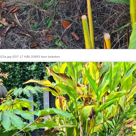
23a.jpg (557.17 KiB) 20683 keer bekeken