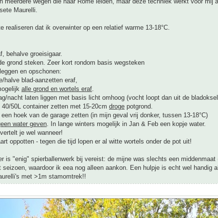
ijn meerdere wegen die naar Rome leiden, maar deze techniek werkt voor mij 
sete Maurelli.
 te realiseren dat ik overwinter op een relatief warme 13-18°C.
af, behalve groeisigaar.
 de grond steken. Zeer kort rondom basis wegsteken
tleggen en opschonen:
se/halve blad-aanzetten eraf,
mogelijk
alle grond en wortels eraf
.
g/nacht laten liggen met basis licht omhoog (vocht loopt dan uit de bladoksels
n 40/50L container zetten met 15-20cm
droge
potgrond.
n een hoek van de garage zetten (in mijn geval vrij donker, tussen 13-18°C)
geen water geven
. In lange winters mogelijk in Jan & Feb een kopje water.
 vertelt je wel wanneer!
rt oppotten - tegen die tijd lopen er al witte wortels onder de pot uit!
er is "enig" spierballenwerk bij vereist: de mijne was slechts een middenmaat
t seizoen, waardoor ik eea nog alleen aankon. Een hulpje is echt wel handig al
aurelli's met >1m stamomtrek!!