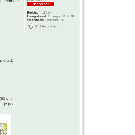
al meerdere
Berichten:
11514
Geregistreerd:
05 aug 2011 23:08
Woonplaats:
Halsteren, NL
1149 bedankjes
 eruit).
 (83 cm
s je gaat