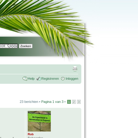
Help
Registreren
Inloggen
23 berichten •
Pagina
1
van
3
•
1
2
3
Rob
Beheerder