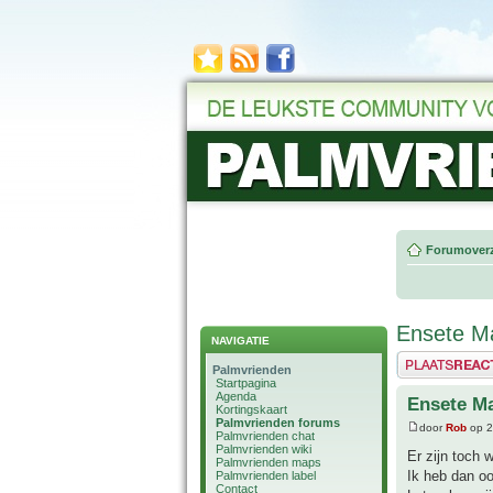
Forumoverz
Ensete Ma
NAVIGATIE
Plaats een reactie
Palmvrienden
Startpagina
Agenda
Ensete Ma
Kortingskaart
Palmvrienden forums
door
Rob
op 2
Palmvrienden chat
Palmvrienden wiki
Er zijn toch 
Palmvrienden maps
Ik heb dan ook
Palmvrienden label
Contact