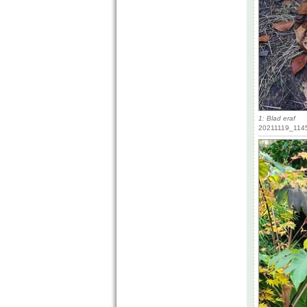
1: Blad eraf
20211119_1145