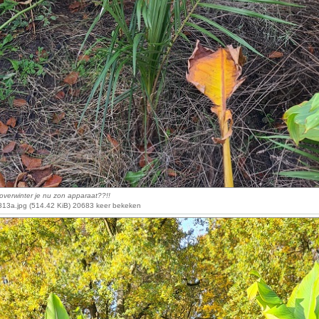
verwinter je nu zon apparaat??!!
13a.jpg (514.42 KiB) 20683 keer bekeken