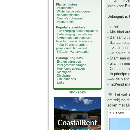
Let wel: er z
Plantenlijsten
jaren voor En
Palmbomen
Winterharde palmbomen
Bananenplanten
Belangrijk is
Canna's (bloemriet)
Palmvarens
In kort:
Populairste artikels
1)
Verzorging bananenplanten
- Alle blad er
2)
Verzorging van palmen
- Banaan uit
3)
Hoe een bananenplant
beschermen in de winter?
- Banaan pla
4)
De 10 winterhardste
----> alle los
palmbomen ter wereld
5)
Zaaien van avocado
----> zoveel 
- Stam een da
Handige pagina's
Exoten adressen
- Stam in ee
Veel gestelde vragen
- Container i
Hoe foto's uploaden
Richtlijnen
- In principe
Disclaimer
----> de plant
Link naar ons
Links
- mid/eind maa
SPONSORS
PS: Let wel: 
omtrek) na di
sollen met M
BIJLAGEN