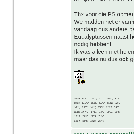
Thx voor die PS opmer
We hadden het er vanm
vandaag dus andere b
Eucalyptussen naast he
nodig hebben!
Ik was alleen niet hel
maar das nu dus ook 
08/09, -14.7°C__14/15, - 3.6°C__20/21, -9.1°C
09/10, -10.0°C__15/16, - 5.9°C__21/22, -5.2°C
10/11, - 7.9°C__16/17, - 7.9°C__21/22, -6.9°C
11/12, -14.7°C__17/18, - 8.3°C__22/23, -7.1°C
12/13, - 7.9°C__18/19, - 7.5°C
13/14, - 0.8°C__19/20, - 2.8°C