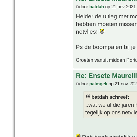
door
batdah
op 21 nov 2021 
Helder de uitleg met mo
hebben moeten missen 
netvlies!
Ps de boompalen bij j
Groeten vanuit midden Port
Re: Ensete Maurell
door
palmgek
op 21 nov 202
batdah schreef:
..wat we al die jare
tegelijk op ons netvlie
Rob heeft eindelijk u