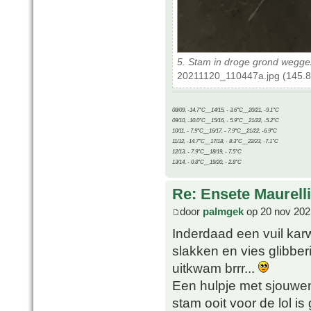
5. Stam in droge grond weggez
20211120_110447a.jpg (145.8
08/09, -14.7°C__14/15, - 3.6°C__20/21, -9.1°C
09/10, -10.0°C__15/16, - 5.9°C__21/22, -5.2°C
10/11, - 7.9°C__16/17, - 7.9°C__21/22, -6.9°C
11/12, -14.7°C__17/18, - 8.3°C__22/23, -7.1°C
12/13, - 7.9°C__18/19, - 7.5°C
13/14, - 0.8°C__19/20, - 2.8°C
Re: Ensete Maurell
door
palmgek
op 20 nov 202
Inderdaad een vuil kar
slakken en vies glibbe
uitkwam brrr...
Een hulpje met sjouwen
stam ooit voor de lol 