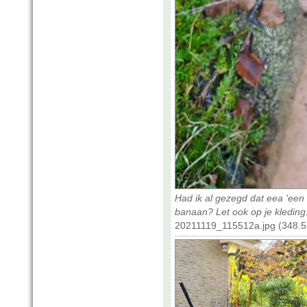
Had ik al gezegd dat eea 'een r
banaan? Let ook op je kleding
20211119_115512a.jpg (348.5