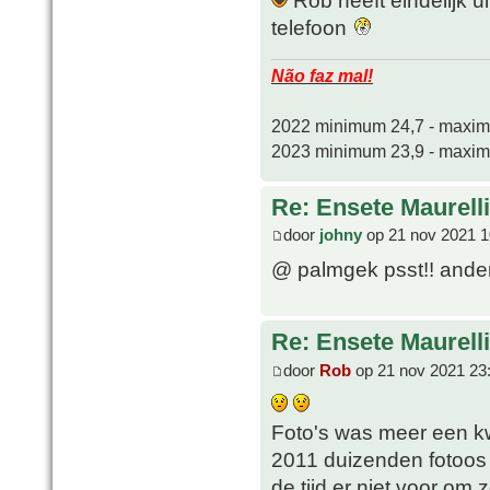
telefoon
Não faz mal!
2022 minimum 24,7 - maxi
2023 minimum 23,9 - maxi
Re: Ensete Maurell
door
johny
op 21 nov 2021 1
@ palmgek psst!! anders
Re: Ensete Maurell
door
Rob
op 21 nov 2021 23
Foto's was meer een kw
2011 duizenden fotoos
de tijd er niet voor om z