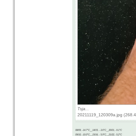
Tsja...
20211119_120309a.jpg (268.4
08/09, -14.7°C__14/15, - 3.6°C__20/21, -9.1°C
09/10, -10.0°C__15/16, - 5.9°C__21/22, -5.2°C