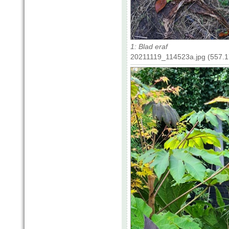
1: Blad eraf
20211119_114523a.jpg (557.1