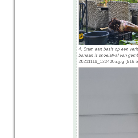
4. Stam aan basis op een verh
banaan is snoeiafval van gemb
20211119_122400a.jpg (516.5