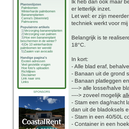
Ik heb dan ook maar bes
Plantenlijsten
er letterlijk inzet.
Palmbomen
Winterharde palmbomen
Let wel: er zijn meerd
Bananenplanten
Canna's (bloemriet)
Palmvarens
techniek werkt voor mij
Populairste artikels
1)
Verzorging bananenplanten
2)
Verzorging van palmen
Belangrijk is te realise
3)
Hoe een bananenplant
beschermen in de winter?
18°C.
4)
De 10 winterhardste
palmbomen ter wereld
5)
Zaaien van avocado
Handige pagina's
In kort:
Exoten adressen
Veel gestelde vragen
- Alle blad eraf, behalv
Hoe foto's uploaden
Richtlijnen
- Banaan uit de grond 
Disclaimer
Link naar ons
- Banaan platleggen e
Links
----> alle losse/halve b
SPONSORS
----> zoveel mogelijk
al
- Stam een dag/nacht la
dan uit de bladoksels er
- Stam in een 40/50L c
- Container in een hoek