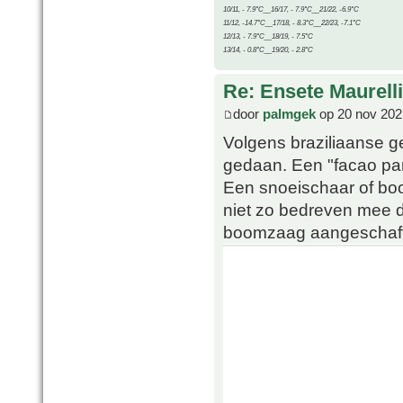
10/11, - 7.9°C__16/17, - 7.9°C__21/22, -6.9°C
11/12, -14.7°C__17/18, - 8.3°C__22/23, -7.1°C
12/13, - 7.9°C__18/19, - 7.5°C
13/14, - 0.8°C__19/20, - 2.8°C
Re: Ensete Maurell
door
palmgek
op 20 nov 202
Volgens braziliaanse g
gedaan. Een "facao pa
Een snoeischaar of boo
niet zo bedreven mee 
boomzaag aangeschaft