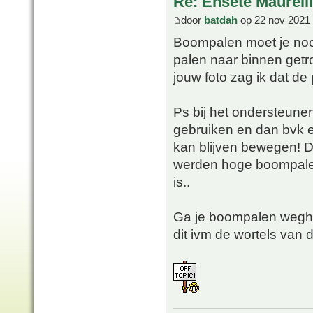
Re: Ensete Maurell
door
batdah
op 22 nov 2021 
Boompalen moet je nooi
palen naar binnen getrok
jouw foto zag ik dat de
Ps bij het ondersteune
gebruiken en dan bvk 
kan blijven bewegen! D
werden hoge boompalen 
is..
Ga je boompalen weghal
dit ivm de wortels van