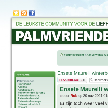
Forumoverzicht
‹
Aanverwante rub
Ensete Maurelli winter
NAVIGATIE
Plaats een reactie
Palmvrienden
Startpagina
Agenda
Ensete Maurelli 
Kortingskaart
Palmvrienden forums
door
Rob
op 20 nov 2021 01
Palmvrienden chat
Palmvrienden wiki
Palmvrienden maps
Er zijn toch weer veel 
Palmvrienden label
Contact