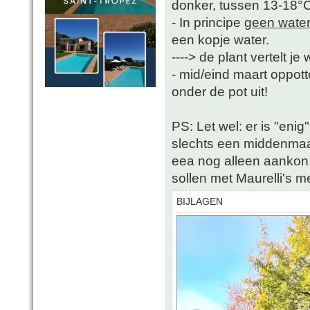
donker, tussen 13-18°
- In principe
geen wate
een kopje water.
----> de plant vertelt j
- mid/eind maart oppotte
onder de pot uit!
PS: Let wel: er is "enig
slechts een middenmaat
eea nog alleen aankon. 
sollen met Maurelli's 
BIJLAGEN