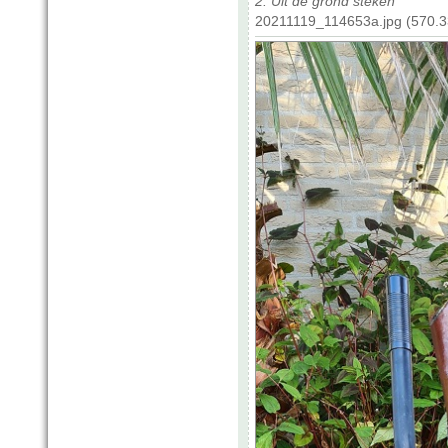
2. Uit de grond steken
20211119_114653a.jpg (570.3