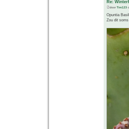
Re: Winter
door
Tim123
o
Opuntia Basil
Zou dit soms 