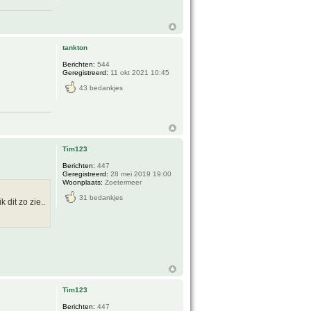
tankton
Berichten:
544
Geregistreerd:
11 okt 2021 10:45
43 bedankjes
Tim123
Berichten:
447
Geregistreerd:
28 mei 2019 19:00
Woonplaats:
Zoetermeer
31 bedankjes
 dit zo zie..
Tim123
Berichten:
447