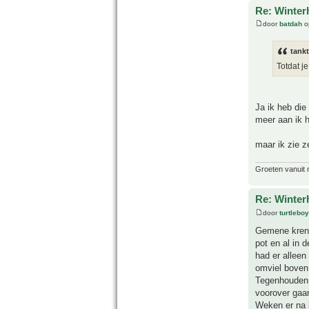
Re: Winter
door
batdah
op
tank
Totdat j
Ja ik heb die
meer aan ik h
maar ik zie z
Groeten vanuit 
Re: Winter
door
turtleboy
Gemene krenge
pot en al in 
had er alleen
omviel boven 
Tegenhouden 
voorover gaan
Weken er na h