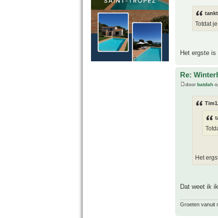
tank
Totdat j
Het ergste is
Re: Winter
door
batdah
op
Tim1
t
Totd
Het ergs
Dat weet ik ik
Groeten vanuit 