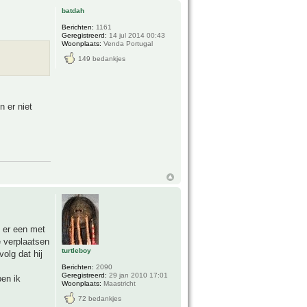
batdah
Berichten:
1161
Geregistreerd:
14 jul 2014 00:43
Woonplaats:
Venda Portugal
149 bedankjes
n er niet
k er een met
e verplaatsen
turtleboy
olg dat hij
Berichten:
2090
Geregistreerd:
29 jan 2010 17:01
en ik
Woonplaats:
Maastricht
72 bedankjes