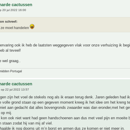
harde cactussen
 20 jul 2022 16:00
ton schreef:
e ze moet handelen
 ervaring ook ik heb de laatsten weggegeven vlak voor onze verhuizing ik begi
eb al teveel!
e wel graag..
midden Portugal
harde cactussen
op 22 jul 2022 13:57
n zijn het voel de stekels nog als ik eraan terug denk. Jaren geleden had i
de volle grond staan op een gegeven moment kreeg ik het idee om het kreng t
 niet aan gedacht dat alles bovengronds zwaarder was dan eronder,met het gev
op mij.
kon ook niet want had geen handschoenen aan dus met veel pijn en moeite b
 staan zodat hij van mij af viel.
aalde ik nog doorns uit m’n borst en armen dus ze komen er niet meer in.