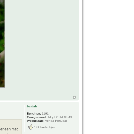
batdah
Berichten:
1161
Geregistreerd:
14 jul 2014 00:43
Woonplaats:
Venda Portugal
149 bedankjes
 er een met