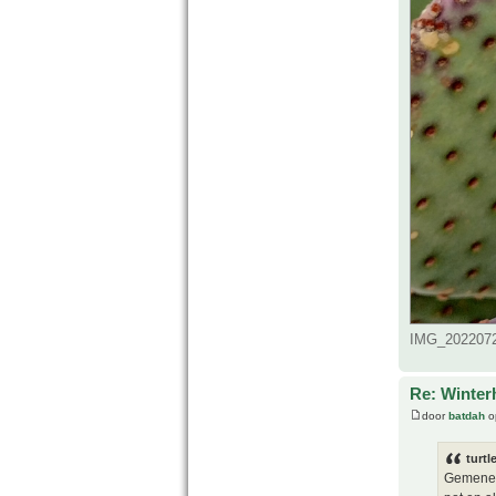
IMG_2022072
Re: Winter
door
batdah
o
turtl
Gemene k