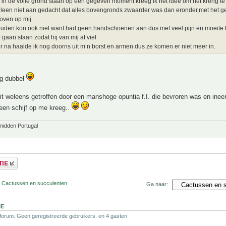
l in de volle grond staan op een gegeven moment kreeg ik het idee om het kreng te
lleen niet aan gedacht dat alles bovengronds zwaarder was dan eronder,met het ge
oven op mij.
den kon ook niet want had geen handschoenen aan dus met veel pijn en moeite 
 gaan staan zodat hij van mij af viel.
 na haalde ik nog doorns uit m’n borst en armen dus ze komen er niet meer in.
ig dubbel
it weleens getroffen door een manshoge opuntia f.I. die bevroren was en inee
 een schijf op me kreeg..
midden Portugal
r Cactussen en succulenten
Ga naar:
NE
 forum: Geen geregistreerde gebruikers. en 4 gasten