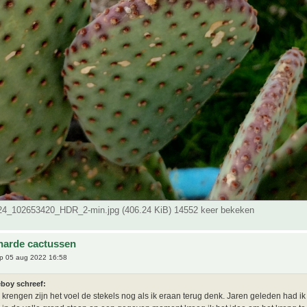
4_102653420_HDR_2-min.jpg (406.24 KiB) 14552 keer bekeken
harde cactussen
p 05 aug 2022 16:58
eboy schreef:
rengen zijn het voel de stekels nog als ik eraan terug denk. Jaren geleden had ik