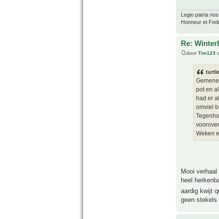
Legio patria nos
Honneur et Fede
Re: Winter
door
Tim123
o
turtl
Gemene k
pot en a
had er a
omviel b
Tegenhou
voorover
Weken er
Mooi verhaal 
heel herkenba
aardig kwijt 
geen stekels 