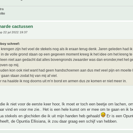
tra
lite
harde cactussen
p 22 jul 2022 19:37
eboy schreef:
rengen zijn het voel de stekels nog als ik eraan terug denk. Jaren geleden had ik
l in de volle grond staan op een gegeven moment kreeg ik het idee om het kreng te
lleen niet aan gedacht dat alles bovengronds zwaarder was dan eronder,met het ge
oven op mij.
den kon ook niet want had geen handschoenen aan dus met veel pijn en moeite 
 gaan staan zodat hij van mij af viel.
 na haalde ik nog doorns uit m’n borst en armen dus ze komen er niet meer in.
die ik niet voor de eerste keer hoor, Ik moet er toch een beetje om lachen, om
ar vind en voor me zie.. Het is een hele kunst om er mee om te gaan en ik be
qua stekels en glochiden die ik uit mijn handen heb gehaald
Er is een Opunt
heeft, de Opuntia Ellisiana, ik zou daar graag een schijf van hebben.