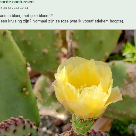
harde cactussen
p 24 jul 2022 10:34
aris in bloei, met gele bloem?!
een kruising zijn? Normaal zijn ze roze (wat ik vooraf stiekem hoopte).