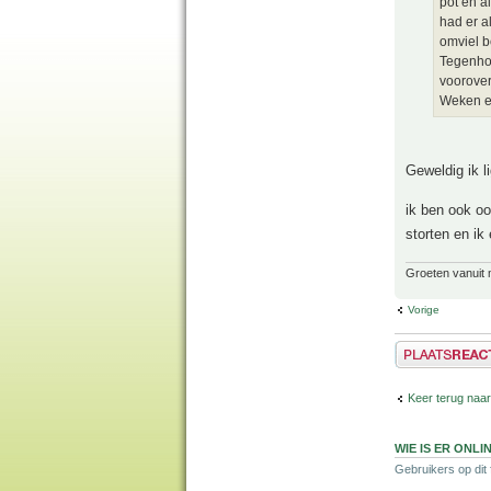
pot en a
had er a
omviel b
Tegenhou
voorover
Weken er
Geweldig ik l
ik ben ook oo
storten en ik
Groeten vanuit 
Vorige
Plaats een reactie
Keer terug naa
WIE IS ER ONLI
Gebruikers op dit