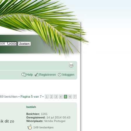
Help
Registreren
Inloggen
69 berichten •
Pagina
5
van
7
•
1
2
3
4
5
6
7
batdah
Berichten:
1161
Geregistreerd:
14 jul 2014 00:43
ik dit zo
Woonplaats:
Venda Portugal
149 bedankjes