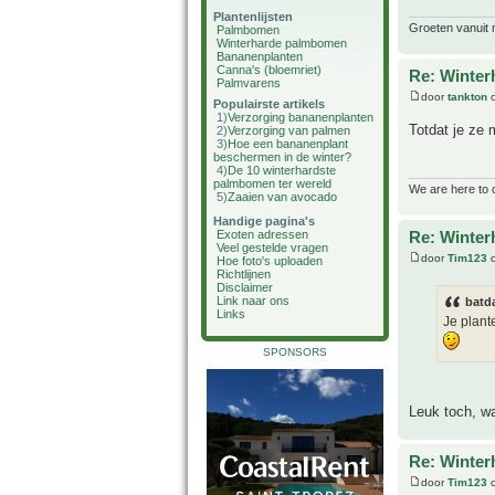
Plantenlijsten
Groeten vanuit 
Palmbomen
Winterharde palmbomen
Bananenplanten
Canna's (bloemriet)
Re: Winter
Palmvarens
door
tankton
o
Populairste artikels
1)
Verzorging bananenplanten
Totdat je ze
2)
Verzorging van palmen
3)
Hoe een bananenplant
beschermen in de winter?
4)
De 10 winterhardste
palmbomen ter wereld
We are here to 
5)
Zaaien van avocado
Handige pagina's
Re: Winter
Exoten adressen
Veel gestelde vragen
door
Tim123
o
Hoe foto's uploaden
Richtlijnen
Disclaimer
Link naar ons
batd
Links
Je plante
SPONSORS
Leuk toch, wa
Re: Winter
door
Tim123
o