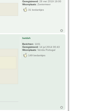
Geregistreerd:
28 mei 2019 19:00
Woonplaats:
Zoetermeer
31 bedankjes
batdah
Berichten:
1161
Geregistreerd:
14 jul 2014 00:43
Woonplaats:
Venda Portugal
149 bedankjes