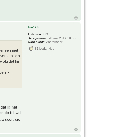
Tim123
Berichten:
447
Geregistreerd:
28 mei 2019 19:00
Woonplaats:
Zoetermeer
31 bedankjes
 er een met
 verplaatsen
volg dat hij
ben ik
dat ik het
n de tel wel
ia soort die