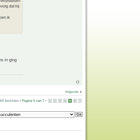
 verplaatsen
volg dat hij
ben ik
ns in ging
Volgende
69 berichten •
Pagina
5
van
7
•
1
2
3
4
5
6
7