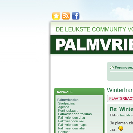
Forumoverz
Winterhar
NAVIGATIE
Plaats een reactie
Palmvrienden
Startpagina
Agenda
Re: Winte
Kortingskaart
Palmvrienden forums
door
batdah
op
Palmvrienden chat
Palmvrienden wiki
Je planten zi
Palmvrienden maps
Palmvrienden label
zie..
Contact