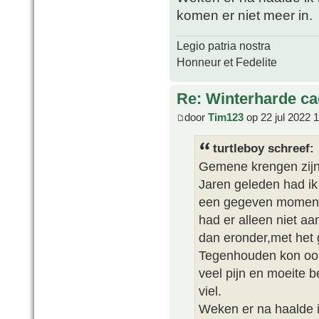
komen er niet meer in.
Legio patria nostra
Honneur et Fedelite
Re: Winterharde c
door
Tim123
op 22 jul 2022 
turtleboy schreef:
Gemene krengen zijn 
Jaren geleden had ik 
een gegeven moment k
had er alleen niet a
dan eronder,met het g
Tegenhouden kon oo
veel pijn en moeite b
viel.
Weken er na haalde i