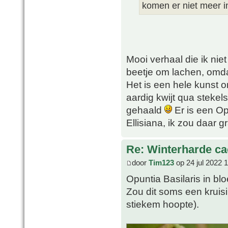
komen er niet meer i
Mooi verhaal die ik nie
beetje om lachen, omda
Het is een hele kunst 
aardig kwijt qua stekel
gehaald
Er is een Op
Ellisiana, ik zou daar 
Re: Winterharde c
door
Tim123
op 24 jul 2022 
Opuntia Basilaris in bl
Zou dit soms een kruisi
stiekem hoopte).