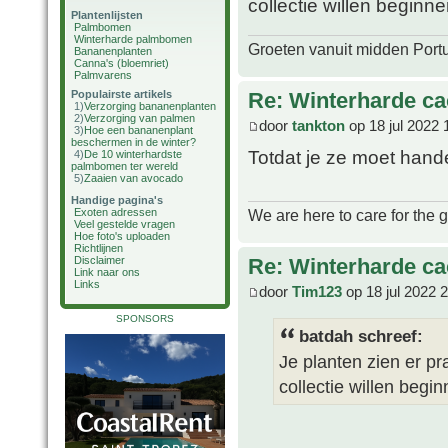
collectie willen beginnen
Plantenlijsten
Palmbomen
Winterharde palmbomen
Groeten vanuit midden Port
Bananenplanten
Canna's (bloemriet)
Palmvarens
Re: Winterharde c
Populairste artikels
1)
Verzorging bananenplanten
2)
Verzorging van palmen
door
tankton
op 18 jul 2022 
3)
Hoe een bananenplant
beschermen in de winter?
Totdat je ze moet han
4)
De 10 winterhardste
palmbomen ter wereld
5)
Zaaien van avocado
Handige pagina's
We are here to care for the 
Exoten adressen
Veel gestelde vragen
Hoe foto's uploaden
Richtlijnen
Re: Winterharde c
Disclaimer
Link naar ons
Links
door
Tim123
op 18 jul 2022 
SPONSORS
batdah schreef:
Je planten zien er pr
collectie willen begin