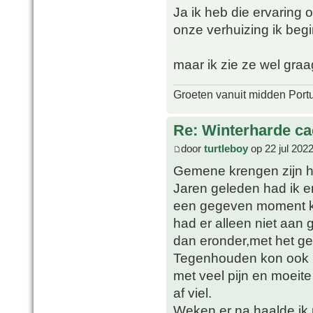
Ja ik heb die ervaring
onze verhuizing ik begi
maar ik zie ze wel graa
Groeten vanuit midden Port
Re: Winterharde c
door
turtleboy
op 22 jul 202
Gemene krengen zijn he
Jaren geleden had ik er
een gegeven moment kre
had er alleen niet aan
dan eronder,met het gev
Tegenhouden kon ook 
met veel pijn en moeite
af viel.
Weken er na haalde ik 