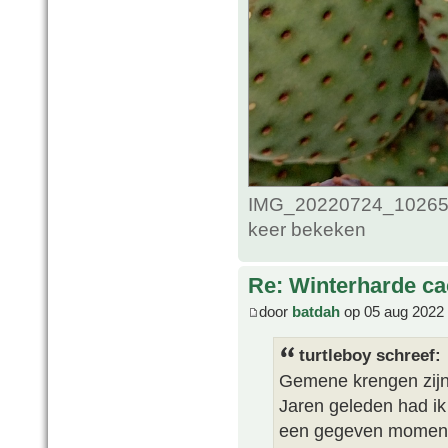
IMG_20220724_102653
keer bekeken
Re: Winterharde c
door
batdah
op 05 aug 2022 
turtleboy schreef:
Gemene krengen zijn 
Jaren geleden had ik 
een gegeven moment k