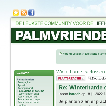
Forumoverzicht
‹
Exotische plant
Winterharde cactussen
NAVIGATIE
Plaats een reactie
Palmvrienden
Startpagina
Agenda
Re: Winterharde 
Kortingskaart
Palmvrienden forums
door
batdah
op 18 jul 2022 1
Palmvrienden chat
Palmvrienden wiki
Palmvrienden maps
Je planten zien er prac
Palmvrienden label
Contact