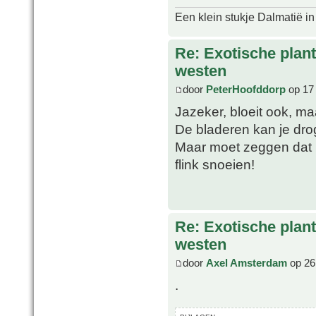
Een klein stukje Dalmatië in
Re: Exotische plan
westen
door
PeterHoofddorp
op 17 
Jazeker, bloeit ook, maa
De bladeren kan je dro
Maar moet zeggen dat 
flink snoeien!
Re: Exotische plan
westen
door
Axel Amsterdam
op 26
.