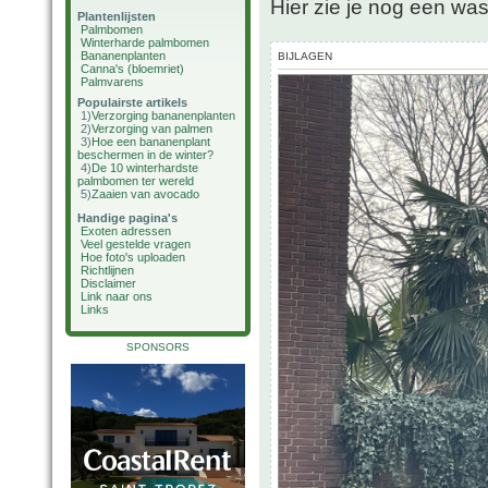
Hier zie je nog een wa
Plantenlijsten
Palmbomen
Winterharde palmbomen
Bananenplanten
BIJLAGEN
Canna's (bloemriet)
Palmvarens
Populairste artikels
1)
Verzorging bananenplanten
2)
Verzorging van palmen
3)
Hoe een bananenplant
beschermen in de winter?
4)
De 10 winterhardste
palmbomen ter wereld
5)
Zaaien van avocado
Handige pagina's
Exoten adressen
Veel gestelde vragen
Hoe foto's uploaden
Richtlijnen
Disclaimer
Link naar ons
Links
SPONSORS