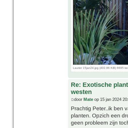
Laurier 15jan24.jpg (402.86 KiB) 6695 k
Re: Exotische plan
westen
door
Mate
op 15 jan 2024 20
Prachtig Peter..ik ben v
planten. Opzich een dr
geen probleem zijn toch