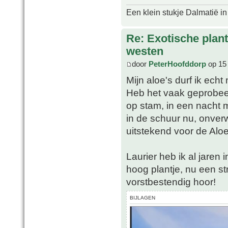
Een klein stukje Dalmatië in
Re: Exotische plan
westen
door
PeterHoofddorp
op 15 
Mijn aloe's durf ik echt 
Heb het vaak geprobee
op stam, in een nacht m
in de schuur nu, onverwa
uitstekend voor de Alo
Laurier heb ik al jaren 
hoog plantje, nu een s
vorstbestendig hoor!
BIJLAGEN