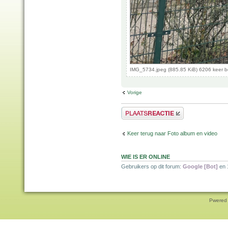
IMG_5734.jpeg (885.85 KiB) 6206 keer 
Vorige
Plaats een reactie
Keer terug naar Foto album en video
WIE IS ER ONLINE
Gebruikers op dit forum:
Google [Bot]
en 
Pwered