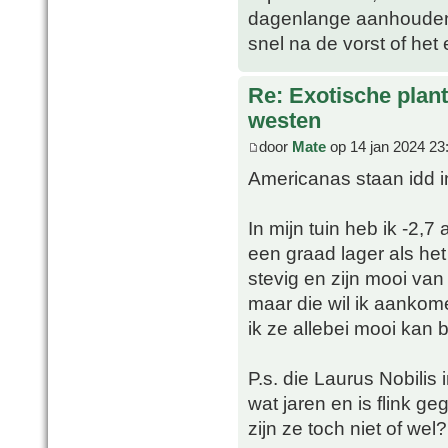
dagenlange aanhoudend li
snel na de vorst of het 
Re: Exotische plan
westen
door
Mate
op 14 jan 2024 23
Americanas staan idd in 
In mijn tuin heb ik -2
een graad lager als het
stevig en zijn mooi van
maar die wil ik aankom
ik ze allebei mooi kan 
P.s. die Laurus Nobilis 
wat jaren en is flink ge
zijn ze toch niet of wel?