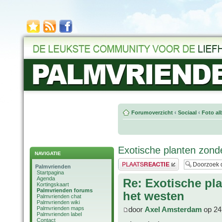
Forumoverzicht
‹
Sociaal
‹
Foto al
Exotische planten zond
NAVIGATIE
Plaats een reactie
Palmvrienden
Startpagina
Agenda
Re: Exotische pl
Kortingskaart
Palmvrienden forums
het westen
Palmvrienden chat
Palmvrienden wiki
Palmvrienden maps
door
Axel Amsterdam
op 24
Palmvrienden label
Contact