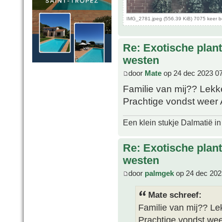
IMG_2781.jpeg (556.39 KiB) 7075 keer 
Re: Exotische plan
westen
door
Mate
op 24 dec 2023 0
Familie van mij?? Lek
Prachtige vondst weer
Een klein stukje Dalmatië in
Re: Exotische plan
westen
door
palmgek
op 24 dec 202
Mate schreef:
Familie van mij?? L
Prachtige vondst we