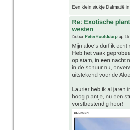
Een klein stukje Dalmatië in
Re: Exotische plan
westen
door
PeterHoofddorp
op 15 
Mijn aloe's durf ik echt 
Heb het vaak geprobee
op stam, in een nacht m
in de schuur nu, onverwa
uitstekend voor de Alo
Laurier heb ik al jaren 
hoog plantje, nu een s
vorstbestendig hoor!
BIJLAGEN