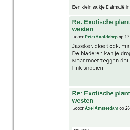
Een klein stukje Dalmatië in
Re: Exotische plan
westen
door
PeterHoofddorp
op 17 
Jazeker, bloeit ook, maa
De bladeren kan je dro
Maar moet zeggen dat 
flink snoeien!
Re: Exotische plan
westen
door
Axel Amsterdam
op 26
.