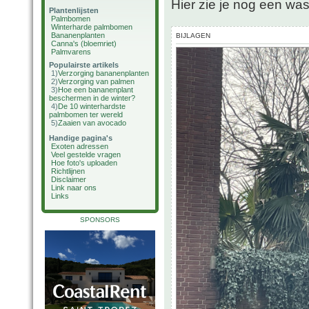
Hier zie je nog een wa
Plantenlijsten
Palmbomen
Winterharde palmbomen
Bananenplanten
BIJLAGEN
Canna's (bloemriet)
Palmvarens
Populairste artikels
1)
Verzorging bananenplanten
2)
Verzorging van palmen
3)
Hoe een bananenplant
beschermen in de winter?
4)
De 10 winterhardste
palmbomen ter wereld
5)
Zaaien van avocado
Handige pagina's
Exoten adressen
Veel gestelde vragen
Hoe foto's uploaden
Richtlijnen
Disclaimer
Link naar ons
Links
SPONSORS