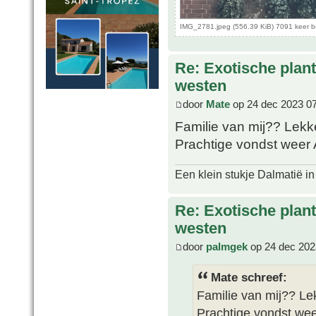
IMG_2781.jpeg (556.39 KiB) 7091 keer 
Re: Exotische plan
westen
door
Mate
op 24 dec 2023 0
Familie van mij?? Lek
Prachtige vondst weer
Een klein stukje Dalmatië in
Re: Exotische plan
westen
door
palmgek
op 24 dec 202
Mate schreef:
Familie van mij?? L
Prachtige vondst we