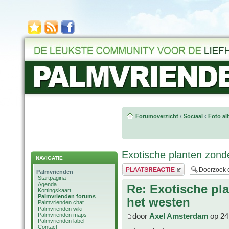
Forumoverzicht
‹
Sociaal
‹
Foto al
Exotische planten zond
NAVIGATIE
Plaats een reactie
Palmvrienden
Startpagina
Agenda
Re: Exotische pl
Kortingskaart
Palmvrienden forums
het westen
Palmvrienden chat
Palmvrienden wiki
Palmvrienden maps
door
Axel Amsterdam
op 24
Palmvrienden label
Contact