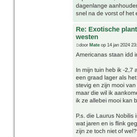
dagenlange aanhoudend li
snel na de vorst of het 
Re: Exotische plan
westen
door
Mate
op 14 jan 2024 23
Americanas staan idd in 
In mijn tuin heb ik -2
een graad lager als het
stevig en zijn mooi van
maar die wil ik aankom
ik ze allebei mooi kan 
P.s. die Laurus Nobilis 
wat jaren en is flink ge
zijn ze toch niet of wel?