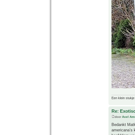
Een klein stukje
Re: Exotis
door
Axel Am
Bedankt Matko
americana’s 