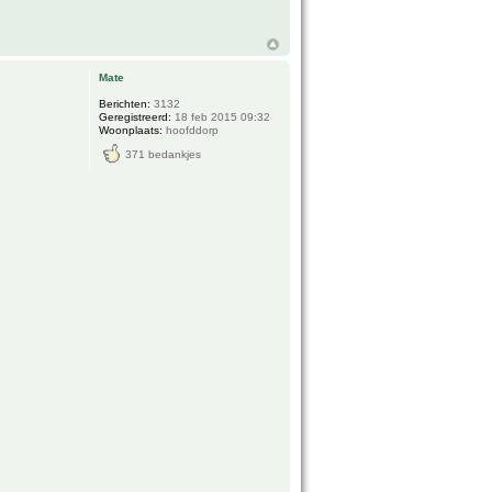
Mate
Berichten:
3132
Geregistreerd:
18 feb 2015 09:32
Woonplaats:
hoofddorp
371 bedankjes