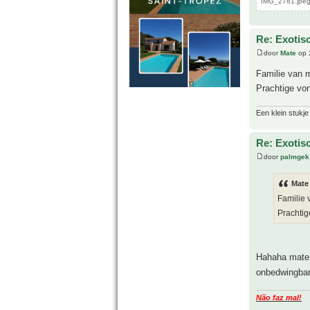
IMG_2781.jpeg
Re: Exotis
door
Mate
op 
Familie van 
Prachtige vo
Een klein stukje
Re: Exotis
door
palmgek
Mate
Familie 
Prachtig
Hahaha mat
onbedwingbar
Não faz mal!