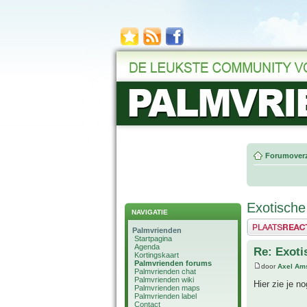
Forumoverz
Exotische
NAVIGATIE
Plaats een reactie
Palmvrienden
Startpagina
Agenda
Re: Exoti
Kortingskaart
Palmvrienden forums
door
Axel Am
Palmvrienden chat
Palmvrienden wiki
Hier zie je n
Palmvrienden maps
Palmvrienden label
Contact