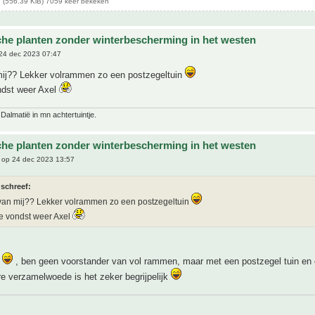
 (556.39 KiB) 7059 keer bekeken
che planten zonder winterbescherming in het westen
24 dec 2023 07:47
mij?? Lekker volrammen zo een postzegeltuin
ndst weer Axel
 Dalmatië in mn achtertuintje.
che planten zonder winterbescherming in het westen
op 24 dec 2023 13:57
 schreef:
van mij?? Lekker volrammen zo een postzegeltuin
e vondst weer Axel
e
, ben geen voorstander van vol rammen, maar met een postzegel tuin en
e verzamelwoede is het zeker begrijpelijk