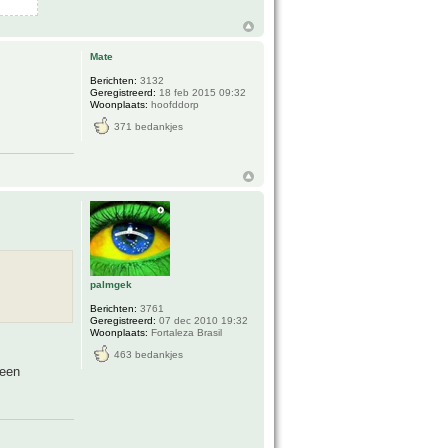
Mate
Berichten:
3132
Geregistreerd:
18 feb 2015 09:32
Woonplaats:
hoofddorp
371 bedankjes
palmgek
Berichten:
3761
Geregistreerd:
07 dec 2010 19:32
Woonplaats:
Fortaleza Brasil
463 bedankjes
 een