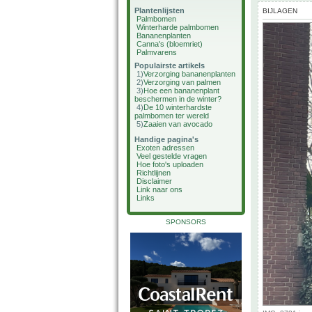
Plantenlijsten
BIJLAGEN
Palmbomen
Winterharde palmbomen
Bananenplanten
Canna's (bloemriet)
Palmvarens
Populairste artikels
1)
Verzorging bananenplanten
2)
Verzorging van palmen
3)
Hoe een bananenplant
beschermen in de winter?
4)
De 10 winterhardste
palmbomen ter wereld
5)
Zaaien van avocado
Handige pagina's
Exoten adressen
Veel gestelde vragen
Hoe foto's uploaden
Richtlijnen
Disclaimer
Link naar ons
Links
SPONSORS