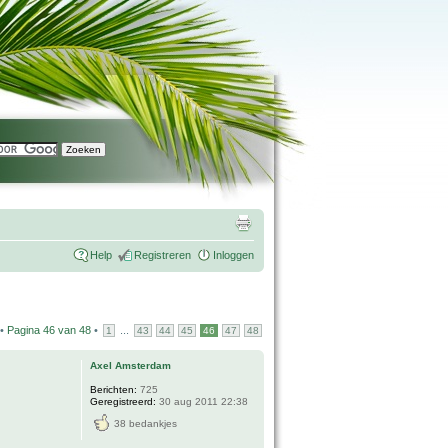
Help
Registreren
Inloggen
 •
Pagina
46
van
48
•
...
1
43
44
45
46
47
48
Axel Amsterdam
Berichten:
725
Geregistreerd:
30 aug 2011 22:38
38 bedankjes