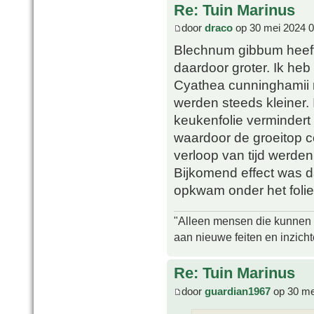
Re: Tuin Marinus
door
draco
op 30 mei 2024 0
Blechnum gibbum heeft 
daardoor groter. Ik he
Cyathea cunninghamii 
werden steeds kleiner.
keukenfolie vermindert
waardoor de groeitop c
verloop van tijd werde
Bijkomend effect was d
opkwam onder het folie
"Alleen mensen die kunnen tw
aan nieuwe feiten en inzich
Re: Tuin Marinus
door
guardian1967
op 30 me