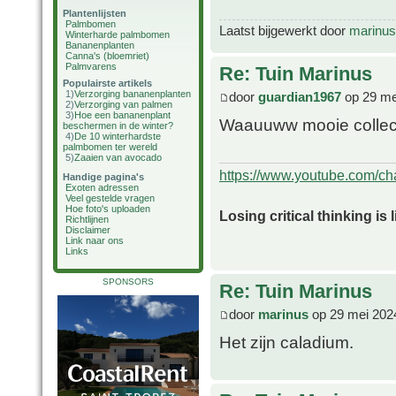
Plantenlijsten
Palmbomen
Laatst bijgewerkt door
marinus
Winterharde palmbomen
Bananenplanten
Canna's (bloemriet)
Palmvarens
Re: Tuin Marinus
Populairste artikels
1)
Verzorging bananenplanten
door
guardian1967
op 29 me
2)
Verzorging van palmen
3)
Hoe een bananenplant
Waauuww mooie collect
beschermen in de winter?
4)
De 10 winterhardste
palmbomen ter wereld
5)
Zaaien van avocado
https://www.youtube.com/
Handige pagina's
Exoten adressen
Veel gestelde vragen
Hoe foto's uploaden
Losing critical thinking is 
Richtlijnen
Disclaimer
Link naar ons
Links
SPONSORS
Re: Tuin Marinus
door
marinus
op 29 mei 202
Het zijn caladium.