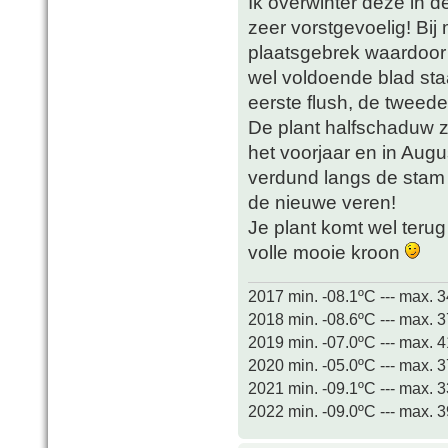
Ik overwinter deze in de
zeer vorstgevoelig! Bij
plaatsgebrek waardoor o
wel voldoende blad sta
eerste flush, de tweed
De plant halfschaduw z
het voorjaar en in Augu
verdund langs de stam 
de nieuwe veren!
Je plant komt wel teru
volle mooie kroon
2017 min. -08.1ºC --- max. 
2018 min. -08.6ºC --- max. 
2019 min. -07.0ºC --- max. 
2020 min. -05.0ºC --- max. 
2021 min. -09.1ºC --- max. 
2022 min. -09.0ºC --- max. 