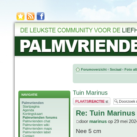
Forumoverzicht
‹
Sociaal
‹
Foto al
Tuin Marinus
NAVIGATIE
Plaats een reactie
Palmvrienden
Startpagina
Agenda
Re: Tuin Marinus
Kortingskaart
Palmvrienden forums
door
marinus
op 29 mei 202
Palmvrienden chat
Palmvrienden wiki
Palmvrienden maps
Nee 5 cm
Palmvrienden label
Contact