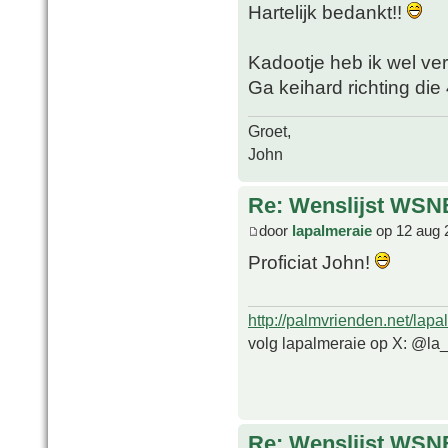
Hartelijk bedankt!!
Kadootje heb ik wel ve
Ga keihard richting die 
Groet,
John
Re: Wenslijst WSN
door
lapalmeraie
op 12 aug 
Proficiat John!
http://palmvrienden.net/lapa
volg lapalmeraie op X: @la
Re: Wenslijst WSN