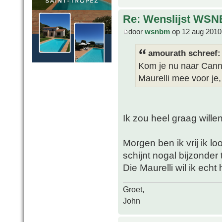
Re: Wenslijst WSN
door
wsnbm
op 12 aug 2010
amourath schreef:
Kom je nu naar Cann
Maurelli mee voor je
Ik zou heel graag wille
Morgen ben ik vrij ik lo
schijnt nogal bijzonder t
Die Maurelli wil ik ech
Groet,
John