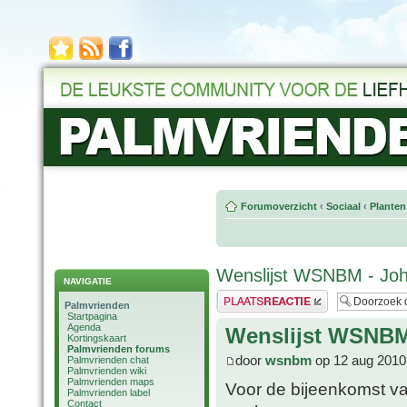
Forumoverzicht
‹
Sociaal
‹
Planten
Wenslijst WSNBM - Jo
NAVIGATIE
Plaats een reactie
Palmvrienden
Startpagina
Agenda
Wenslijst WSNBM
Kortingskaart
Palmvrienden forums
door
wsnbm
op 12 aug 2010
Palmvrienden chat
Palmvrienden wiki
Palmvrienden maps
Voor de bijeenkomst va
Palmvrienden label
Contact