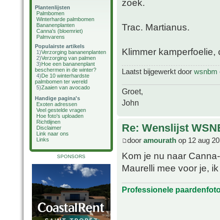
zoek.
Plantenlijsten
Palmbomen
Winterharde palmbomen
Trac. Martianus.
Bananenplanten
Canna's (bloemriet)
Palmvarens
Populairste artikels
Klimmer kamperfoelie, c
1)
Verzorging bananenplanten
2)
Verzorging van palmen
3)
Hoe een bananenplant
beschermen in de winter?
Laatst bijgewerkt door
wsnbm
4)
De 10 winterhardste
palmbomen ter wereld
5)
Zaaien van avocado
Groet,
Handige pagina's
John
Exoten adressen
Veel gestelde vragen
Hoe foto's uploaden
Richtlijnen
Re: Wenslijst WSN
Disclaimer
Link naar ons
door
amourath
op 12 aug 20
Links
Kom je nu naar Canna-
SPONSORS
Maurelli mee voor je, i
Professionele paardenfot