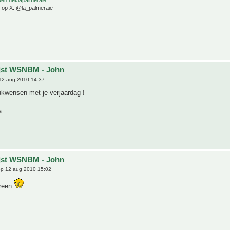
e op X: @la_palmeraie
ijst WSNBM - John
12 aug 2010 14:37
lukwensen met je verjaardag !
a
ijst WSNBM - John
p 12 aug 2010 15:02
ereen