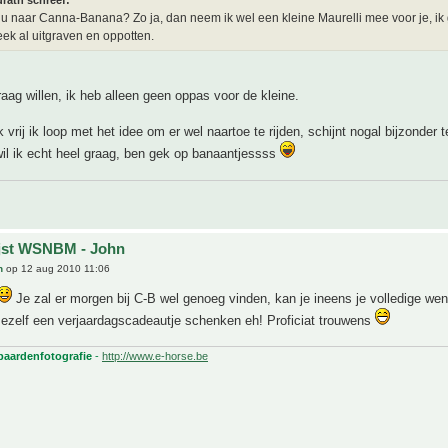
rath schreef:
u naar Canna-Banana? Zo ja, dan neem ik wel een kleine Maurelli mee voor je, ik
k al uitgraven en oppotten.
raag willen, ik heb alleen geen oppas voor de kleine.
vrij ik loop met het idee om er wel naartoe te rijden, schijnt nogal bijzonder te
wil ik echt heel graag, ben gek op banaantjessss
ijst WSNBM - John
h
op 12 aug 2010 11:06
Je zal er morgen bij C-B wel genoeg vinden, kan je ineens je volledige wens
ezelf een verjaardagscadeautje schenken eh! Proficiat trouwens
 paardenfotografie
-
http://www.e-horse.be