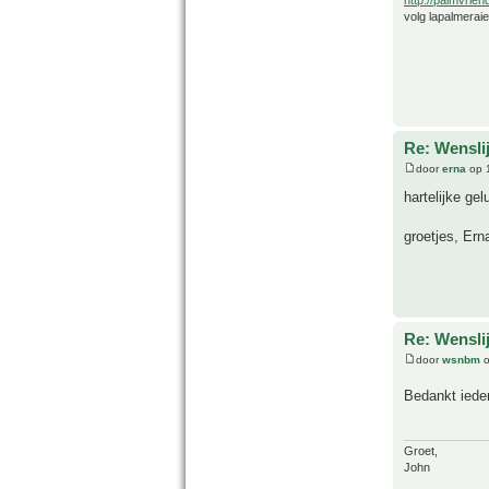
volg lapalmerai
Re: Wensl
door
erna
op 
hartelijke ge
groetjes, Ern
Re: Wensl
door
wsnbm
o
Bedankt ied
Groet,
John