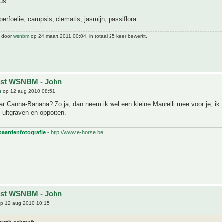
us.
rfoelie, campsis, clematis, jasmijn, passiflora.
t door
wsnbm
op 24 maart 2011 00:04, in totaal 25 keer bewerkt.
ijst WSNBM - John
h
op 12 aug 2010 08:51
r Canna-Banana? Zo ja, dan neem ik wel een kleine Maurelli mee voor je, ik
 uitgraven en oppotten.
 paardenfotografie
-
http://www.e-horse.be
ijst WSNBM - John
p 12 aug 2010 10:15