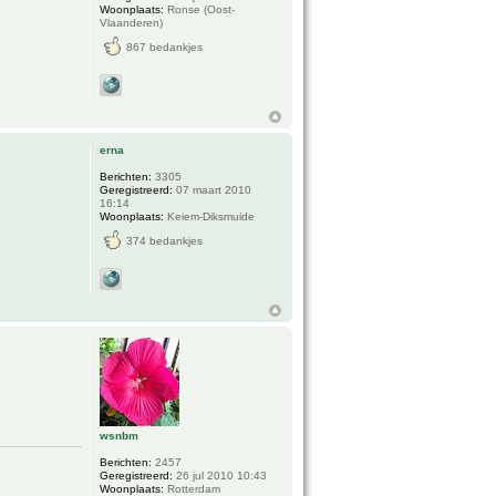
Woonplaats:
Ronse (Oost-
Vlaanderen)
867 bedankjes
erna
Berichten:
3305
Geregistreerd:
07 maart 2010
16:14
Woonplaats:
Keiem-Diksmuide
374 bedankjes
wsnbm
Berichten:
2457
Geregistreerd:
26 jul 2010 10:43
Woonplaats:
Rotterdam