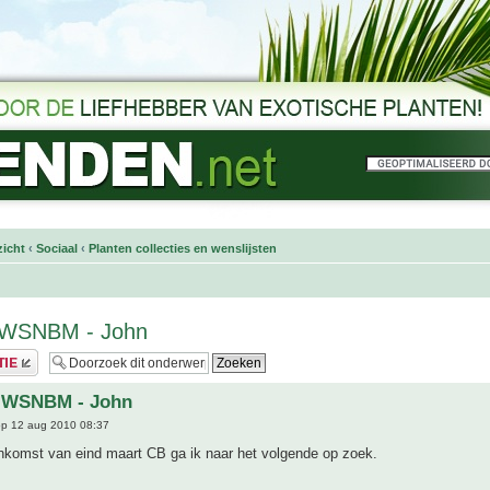
icht
‹
Sociaal
‹
Planten collecties en wenslijsten
t WSNBM - John
t WSNBM - John
p 12 aug 2010 08:37
enkomst van eind maart CB ga ik naar het volgende op zoek.