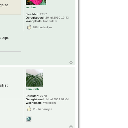
 ga ze
wsnbm
Berichten:
2457
Geregistreerd:
26 jul 2010 10:43
Woonplaats:
Rotterdam
186 bedankjes
 zijn.
lijst
amourath
Berichten:
2770
Geregistreerd:
14 jul 2009 09:04
Woonplaats:
Waregem
112 bedankjes