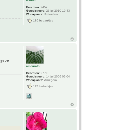
wsnbm
Berichten:
2457
Geregistreerd:
26 jul 2010 10:43
Woonplaats:
Rotterdam
186 bedankjes
 ga ze
amourath
Berichten:
2770
Geregistreerd:
14 jul 2009 09:04
Woonplaats:
Waregem
112 bedankjes