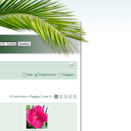
Help
Registreren
Inloggen
43 berichten •
Pagina
1
van
5
•
1
2
3
4
5