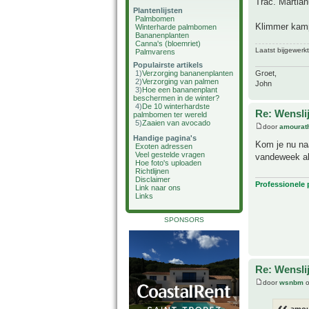
Trac. Martian
Plantenlijsten
Palmbomen
Klimmer kampe
Winterharde palmbomen
Bananenplanten
Canna's (bloemriet)
Laatst bijgewerk
Palmvarens
Populairste artikels
Groet,
1)
Verzorging bananenplanten
2)
Verzorging van palmen
John
3)
Hoe een bananenplant
beschermen in de winter?
4)
De 10 winterhardste
Re: Wensl
palmbomen ter wereld
5)
Zaaien van avocado
door
amourat
Handige pagina's
Kom je nu naa
Exoten adressen
Veel gestelde vragen
vandeweek al
Hoe foto's uploaden
Richtlijnen
Disclaimer
Professionele
Link naar ons
Links
SPONSORS
Re: Wensl
door
wsnbm
o