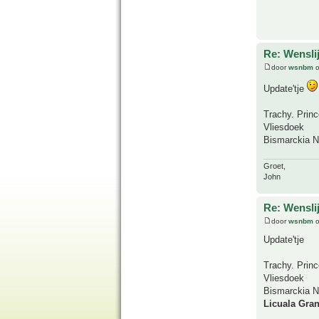
Re: Wensl
door
wsnbm
o
Update'tje
Trachy. Prin
Vliesdoek
Bismarckia No
Groet,
John
Re: Wensl
door
wsnbm
o
Update'tje
Trachy. Prin
Vliesdoek
Bismarckia No
Licuala Gra