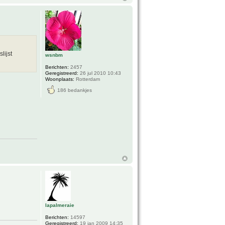
lijst
wsnbm
Berichten:
2457
Geregistreerd:
26 jul 2010 10:43
Woonplaats:
Rotterdam
186 bedankjes
lapalmeraie
Berichten:
14597
Geregistreerd:
19 jan 2009 14:35