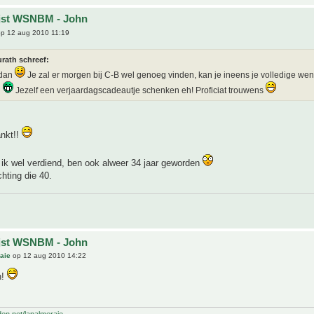
ijst WSNBM - John
p 12 aug 2010 11:19
rath schreef:
 dan
Je zal er morgen bij C-B wel genoeg vinden, kan je ineens je volledige wens
n
Jezelf een verjaardagscadeautje schenken eh! Proficiat trouwens
ankt!!
 ik wel verdiend, ben ook alweer 34 jaar geworden
chting die 40.
ijst WSNBM - John
aie
op 12 aug 2010 14:22
n!
den.net/lapalmeraie