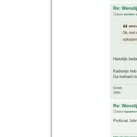
Re: Wensl
door
wsnbm
o
amou
Ok, niet
opkope
Hartelijk bed
Kadootje heb
Ga keihard ri
Groet,
John
Re: Wensl
door
lapalmer
Proficiat Joh
http://palmvrien