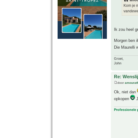
amou
Kom je n
vandewee
Ik zou heel g
Morgen ben ik 
Die Maurelli 
Groet,
John
Re: Wensl
door
amourat
Ok, niet dan
opkopen
J
Professionele