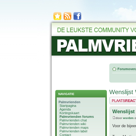
Forumoverz
Wenslijs
NAVIGATIE
Plaats een reactie
Palmvrienden
Startpagina
Agenda
Wenslijs
Kortingskaart
Palmvrienden forums
door
wsnbm
o
Palmvrienden chat
Palmvrienden wiki
Voor de bije
Palmvrienden maps
Palmvrienden label
Contact