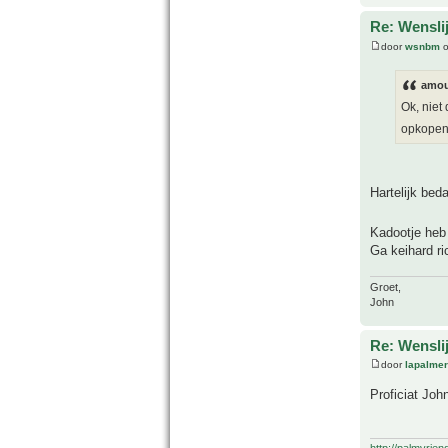
Re: Wensl
door
wsnbm
o
amou
Ok, niet
opkope
Hartelijk bed
Kadootje heb
Ga keihard ri
Groet,
John
Re: Wensl
door
lapalmer
Proficiat Joh
http://palmvrien