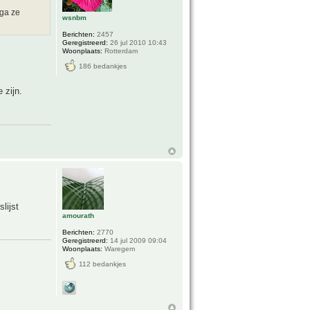
 ga ze
wsnbm
Berichten:
2457
Geregistreerd:
26 jul 2010 10:43
Woonplaats:
Rotterdam
186 bedankjes
 zijn.
lijst
amourath
Berichten:
2770
Geregistreerd:
14 jul 2009 09:04
Woonplaats:
Waregem
112 bedankjes