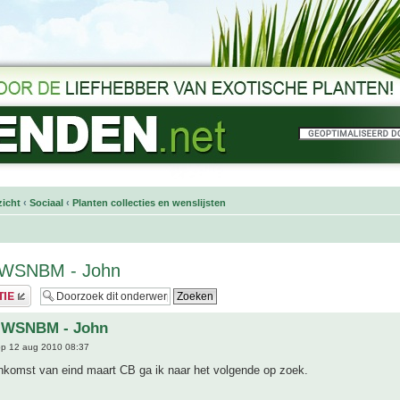
icht
‹
Sociaal
‹
Planten collecties en wenslijsten
t WSNBM - John
t WSNBM - John
p 12 aug 2010 08:37
enkomst van eind maart CB ga ik naar het volgende op zoek.