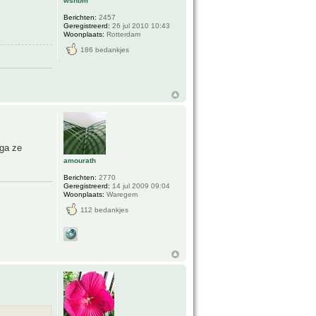
wsnbm
Berichten:
2457
Geregistreerd:
26 jul 2010 10:43
Woonplaats:
Rotterdam
186 bedankjes
 ga ze
amourath
Berichten:
2770
Geregistreerd:
14 jul 2009 09:04
Woonplaats:
Waregem
112 bedankjes