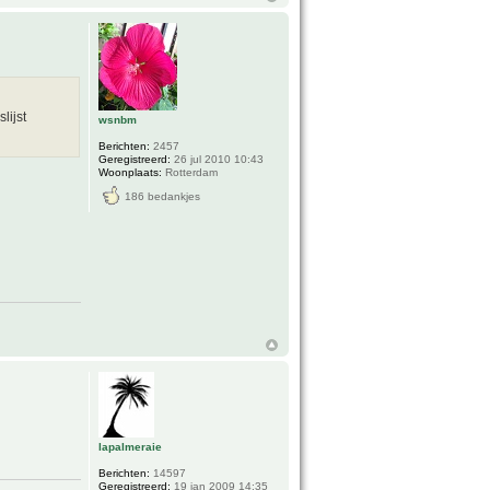
lijst
wsnbm
Berichten:
2457
Geregistreerd:
26 jul 2010 10:43
Woonplaats:
Rotterdam
186 bedankjes
lapalmeraie
Berichten:
14597
Geregistreerd:
19 jan 2009 14:35