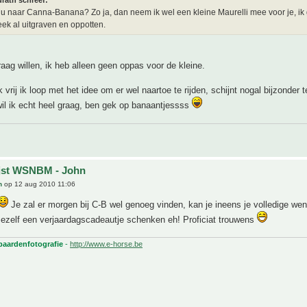
rath schreef:
u naar Canna-Banana? Zo ja, dan neem ik wel een kleine Maurelli mee voor je, ik
k al uitgraven en oppotten.
raag willen, ik heb alleen geen oppas voor de kleine.
vrij ik loop met het idee om er wel naartoe te rijden, schijnt nogal bijzonder te
wil ik echt heel graag, ben gek op banaantjessss
ijst WSNBM - John
h
op 12 aug 2010 11:06
Je zal er morgen bij C-B wel genoeg vinden, kan je ineens je volledige wens
ezelf een verjaardagscadeautje schenken eh! Proficiat trouwens
 paardenfotografie
-
http://www.e-horse.be