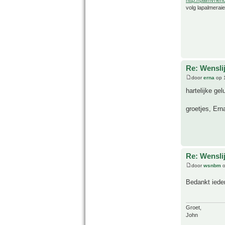
volg lapalmerai
Re: Wensl
door
erna
op 
hartelijke ge
groetjes, Ern
Re: Wensl
door
wsnbm
o
Bedankt ied
Groet,
John