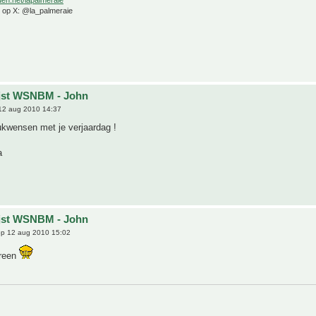
e op X: @la_palmeraie
ijst WSNBM - John
12 aug 2010 14:37
lukwensen met je verjaardag !
a
ijst WSNBM - John
p 12 aug 2010 15:02
ereen