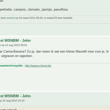
us.
rfoelie, campsis, clematis, jasmijn, passiflora.
t door
wsnbm
op 24 maart 2011 00:04, in totaal 25 keer bewerkt.
ijst WSNBM - John
h
op 12 aug 2010 08:51
r Canna-Banana? Zo ja, dan neem ik wel een kleine Maurelli mee voor je, ik
 uitgraven en oppotten.
 paardenfotografie
-
http://www.e-horse.be
ijst WSNBM - John
p 12 aug 2010 10:15