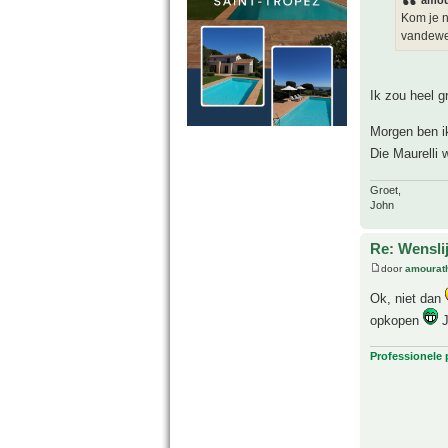
amou
Kom je n
vandewee
Ik zou heel g
Morgen ben ik 
Die Maurelli 
Groet,
John
Re: Wensl
door
amourat
Ok, niet dan
opkopen
J
Professionele