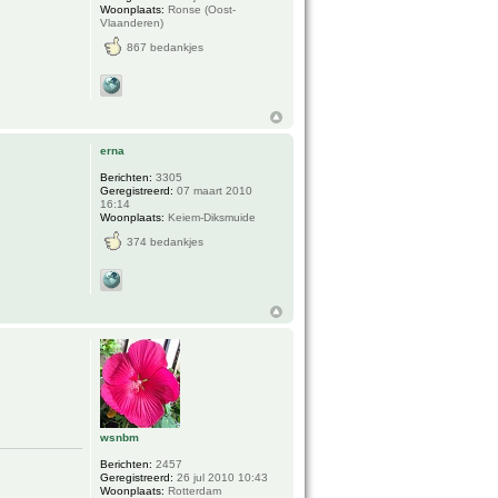
Woonplaats:
Ronse (Oost-
Vlaanderen)
867 bedankjes
erna
Berichten:
3305
Geregistreerd:
07 maart 2010
16:14
Woonplaats:
Keiem-Diksmuide
374 bedankjes
wsnbm
Berichten:
2457
Geregistreerd:
26 jul 2010 10:43
Woonplaats:
Rotterdam