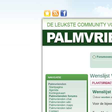
Forumoverz
Wenslijs
NAVIGATIE
Plaats een reactie
Palmvrienden
Startpagina
Agenda
Wenslijs
Kortingskaart
Palmvrienden forums
door
wsnbm
o
Palmvrienden chat
Palmvrienden wiki
Voor de bije
Palmvrienden maps
Palmvrienden label
Contact