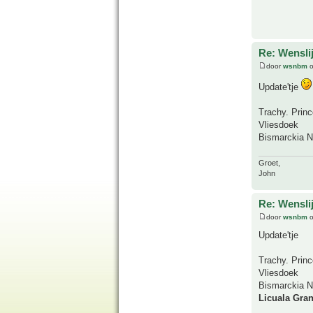
Re: Wensl
door
wsnbm
o
Update'tje
Trachy. Prin
Vliesdoek
Bismarckia No
Groet,
John
Re: Wensl
door
wsnbm
o
Update'tje
Trachy. Prin
Vliesdoek
Bismarckia No
Licuala Gra