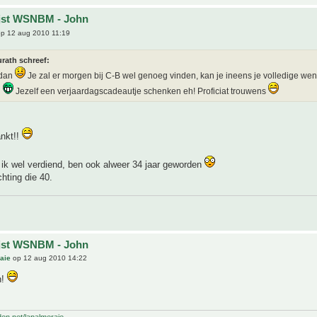
ijst WSNBM - John
p 12 aug 2010 11:19
rath schreef:
 dan
Je zal er morgen bij C-B wel genoeg vinden, kan je ineens je volledige wens
n
Jezelf een verjaardagscadeautje schenken eh! Proficiat trouwens
ankt!!
 ik wel verdiend, ben ook alweer 34 jaar geworden
chting die 40.
ijst WSNBM - John
aie
op 12 aug 2010 14:22
n!
den.net/lapalmeraie