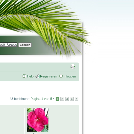
Help
Registreren
Inloggen
43 berichten •
Pagina
1
van
5
•
1
2
3
4
5