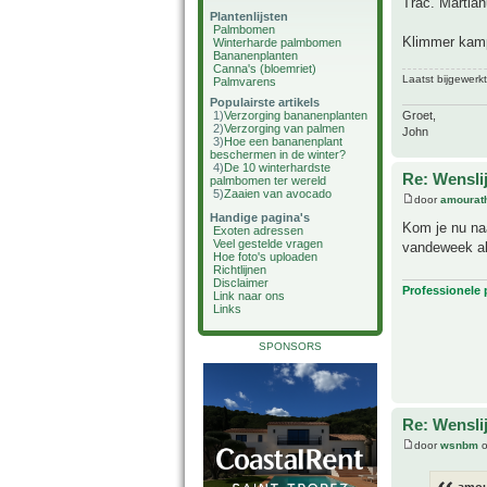
Trac. Martian
Plantenlijsten
Palmbomen
Klimmer kampe
Winterharde palmbomen
Bananenplanten
Canna's (bloemriet)
Laatst bijgewerk
Palmvarens
Populairste artikels
Groet,
1)
Verzorging bananenplanten
2)
Verzorging van palmen
John
3)
Hoe een bananenplant
beschermen in de winter?
4)
De 10 winterhardste
Re: Wensl
palmbomen ter wereld
5)
Zaaien van avocado
door
amourat
Handige pagina's
Kom je nu naa
Exoten adressen
Veel gestelde vragen
vandeweek al
Hoe foto's uploaden
Richtlijnen
Disclaimer
Professionele
Link naar ons
Links
SPONSORS
Re: Wensl
door
wsnbm
o