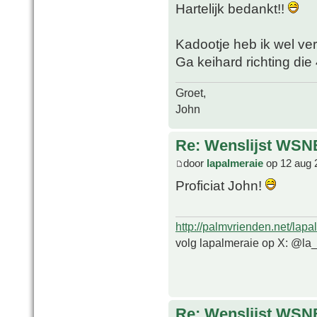
Hartelijk bedankt!!
Kadootje heb ik wel ve
Ga keihard richting die 
Groet,
John
Re: Wenslijst WSN
door
lapalmeraie
op 12 aug 
Proficiat John!
http://palmvrienden.net/lapa
volg lapalmeraie op X: @la
Re: Wenslijst WSN