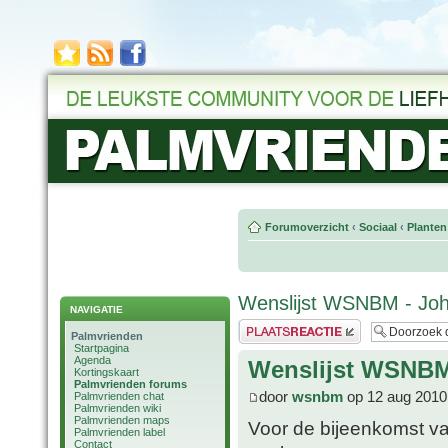
Forumoverzicht
‹
Sociaal
‹
Planten
Wenslijst WSNBM - Jo
NAVIGATIE
Plaats een reactie
Palmvrienden
Startpagina
Agenda
Wenslijst WSNBM
Kortingskaart
Palmvrienden forums
door
wsnbm
op 12 aug 2010
Palmvrienden chat
Palmvrienden wiki
Palmvrienden maps
Voor de bijeenkomst va
Palmvrienden label
Contact