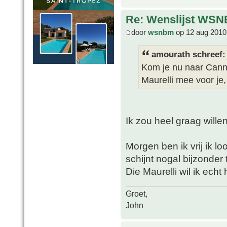
Re: Wenslijst WSN
door
wsnbm
op 12 aug 2010
amourath schreef:
Kom je nu naar Cann
Maurelli mee voor je
Ik zou heel graag wille
Morgen ben ik vrij ik lo
schijnt nogal bijzonder t
Die Maurelli wil ik ech
Groet,
John