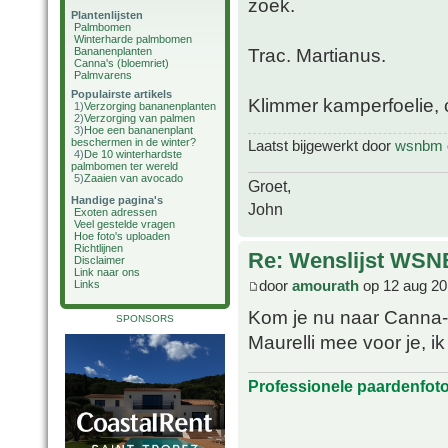
zoek.
Plantenlijsten
Palmbomen
Winterharde palmbomen
Trac. Martianus.
Bananenplanten
Canna's (bloemriet)
Palmvarens
Populairste artikels
Klimmer kamperfoelie, c
1)
Verzorging bananenplanten
2)
Verzorging van palmen
3)
Hoe een bananenplant
beschermen in de winter?
Laatst bijgewerkt door
wsnbm
4)
De 10 winterhardste
palmbomen ter wereld
5)
Zaaien van avocado
Groet,
Handige pagina's
John
Exoten adressen
Veel gestelde vragen
Hoe foto's uploaden
Richtlijnen
Re: Wenslijst WSN
Disclaimer
Link naar ons
door
amourath
op 12 aug 20
Links
Kom je nu naar Canna-
SPONSORS
Maurelli mee voor je, i
Professionele paardenfot