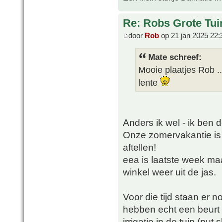
Re: Robs Grote Tui
door
Rob
op 21 jan 2025 22:
Mate schreef:
Mooie plaatjes Rob 
lente
Anders ik wel - ik ben d
Onze zomervakantie is
aftellen!
eea is laatste week maa
winkel weer uit de jas.
Voor die tijd staan er n
hebben echt een beurt
irrigatie in de tuin (pu