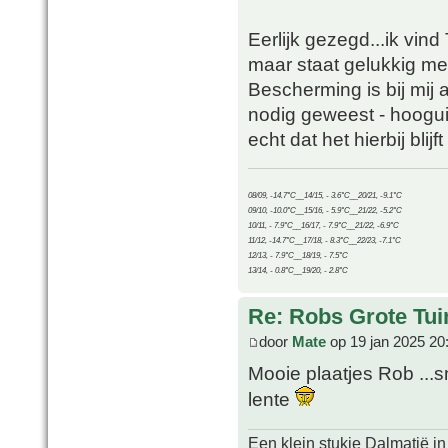
Eerlijk gezegd...ik vind
maar staat gelukkig me
Bescherming is bij mij a
nodig geweest - hoogui
echt dat het hierbij blij
08/09, -14.7°C__14/15, - 3.6°C__20/21, -9.1°C
09/10, -10.0°C__15/16, - 5.9°C__21/22, -5.2°C
10/11, - 7.9°C__16/17, - 7.9°C__21/22, -6.9°C
11/12, -14.7°C__17/18, - 8.3°C__22/23, -7.1°C
12/13, - 7.9°C__18/19, - 7.5°C
13/14, - 0.8°C__19/20, - 2.8°C
Re: Robs Grote Tui
door
Mate
op 19 jan 2025 20
Mooie plaatjes Rob ..
lente
Een klein stukje Dalmatië in