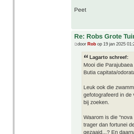
Peet
Re: Robs Grote Tui
door
Rob
op 19 jan 2025 01:
Lagarto schreef:
Mooi die Parajubaea 
Butia capitata/odorat
Leuk ook die zwammet
gefotografeerd in de 
bij zoeken.
Waarom is die "nova C
trager dan fortunei de
gezaaid...? En daarna