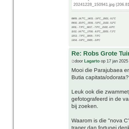
20241228_150941.jpg (206.81
08/09, -14.7°C__14/15, - 3.6°C__20/21, -9.1°C
09/10, -10.0°C__15/16, - 5.9°C__21/22, -5.2°C
10/11, - 7.9°C__16/17, - 7.9°C__21/22, -6.9°C
11/12, -14.7°C__17/18, - 8.3°C__22/23, -7.1°C
12/13, - 7.9°C__18/19, - 7.5°C
13/14, - 0.8°C__19/20, - 2.8°C
Re: Robs Grote Tui
door
Lagarto
op 17 jan 2025
Mooi die Parajubaea en
Butia capitata/odorata?
Leuk ook die zwammetje
gefotografeerd in de va
bij zoeken.
Waarom is die "nova C" 
trager dan fortunei denk