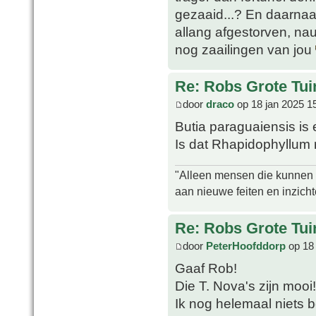
gezaaid...? En daarnaas
allang afgestorven, nau
nog zaailingen van jou
Re: Robs Grote Tui
door
draco
op 18 jan 2025 1
Butia paraguaiensis is 
Is dat Rhapidophyllum 
"Alleen mensen die kunnen tw
aan nieuwe feiten en inzich
Re: Robs Grote Tui
door
PeterHoofddorp
op 18 
Gaaf Rob!
Die T. Nova's zijn mooi
Ik nog helemaal niets 