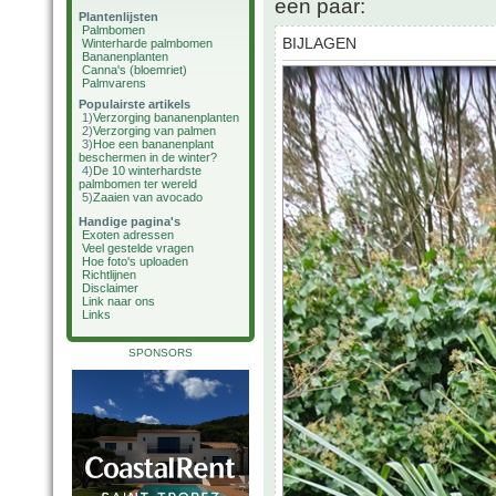
een paar:
Plantenlijsten
Palmbomen
BIJLAGEN
Winterharde palmbomen
Bananenplanten
Canna's (bloemriet)
Palmvarens
Populairste artikels
1)
Verzorging bananenplanten
2)
Verzorging van palmen
3)
Hoe een bananenplant
beschermen in de winter?
4)
De 10 winterhardste
palmbomen ter wereld
5)
Zaaien van avocado
Handige pagina's
Exoten adressen
Veel gestelde vragen
Hoe foto's uploaden
Richtlijnen
Disclaimer
Link naar ons
Links
SPONSORS