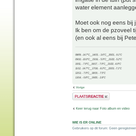
water element aanlegge
Moet ook nog eens bij j
Ik ben om de pzoveel tij
(en ook al eens bij Pet
08/09, -14.7°C__14/15, - 3.6°C__20/21, -9.1°C
09/10, -10.0°C__15/16, - 5.9°C__21/22, -5.2°C
10/11, - 7.9°C__16/17, - 7.9°C__21/22, -6.9°C
11/12, -14.7°C__17/18, - 8.3°C__22/23, -7.1°C
12/13, - 7.9°C__18/19, - 7.5°C
13/14, - 0.8°C__19/20, - 2.8°C
Vorige
Plaats een reactie
Keer terug naar Foto album en video
WIE IS ER ONLINE
Gebruikers op dit forum: Geen geregistreer