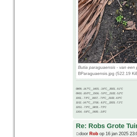
Butia paraguaensis - van ee
BParaguaensis.jpg (522.19 Ki
08/09, -14.7°C__14/15, - 3.6°C__20/21, -9.1°C
09/10, -10.0°C__15/16, - 5.9°C__21/22, -5.2°C
10/11, - 7.9°C__16/17, - 7.9°C__21/22, -6.9°C
11/12, -14.7°C__17/18, - 8.3°C__22/23, -7.1°C
12/13, - 7.9°C__18/19, - 7.5°C
13/14, - 0.8°C__19/20, - 2.8°C
Re: Robs Grote Tui
door
Rob
op 16 jan 2025 23: