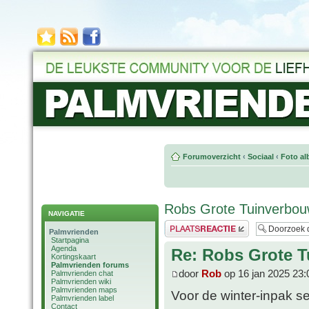
Forumoverzicht
‹
Sociaal
‹
Foto al
Robs Grote Tuinverbouw
NAVIGATIE
Plaats een reactie
Palmvrienden
Startpagina
Agenda
Re: Robs Grote T
Kortingskaart
Palmvrienden forums
door
Rob
op 16 jan 2025 23:
Palmvrienden chat
Palmvrienden wiki
Palmvrienden maps
Voor de winter-inpak ses
Palmvrienden label
Contact