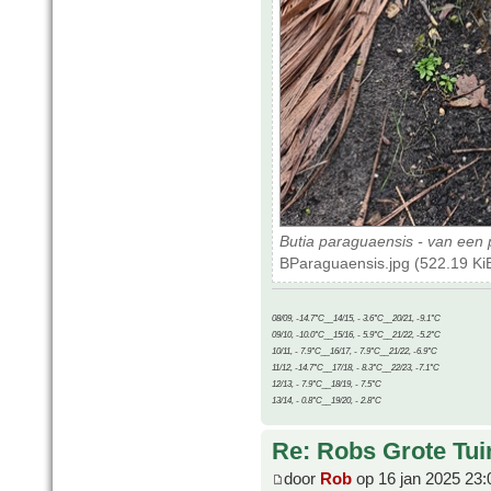
Butia paraguaensis - van ee
BParaguaensis.jpg (522.19 Ki
08/09, -14.7°C__14/15, - 3.6°C__20/21, -9.1°C
09/10, -10.0°C__15/16, - 5.9°C__21/22, -5.2°C
10/11, - 7.9°C__16/17, - 7.9°C__21/22, -6.9°C
11/12, -14.7°C__17/18, - 8.3°C__22/23, -7.1°C
12/13, - 7.9°C__18/19, - 7.5°C
13/14, - 0.8°C__19/20, - 2.8°C
Re: Robs Grote Tui
door
Rob
op 16 jan 2025 23: