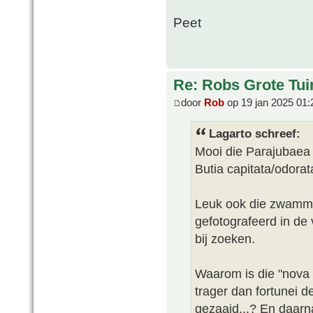
Peet
Re: Robs Grote Tui
door
Rob
op 19 jan 2025 01:
Lagarto schreef:
Mooi die Parajubaea 
Butia capitata/odorat
Leuk ook die zwammet
gefotografeerd in de 
bij zoeken.
Waarom is die "nova C
trager dan fortunei de
gezaaid...? En daarna