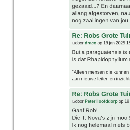
gezaaid...? En daarnaas
allang afgestorven, nau
nog zaailingen van jou
Re: Robs Grote Tui
door
draco
op 18 jan 2025 1
Butia paraguaiensis is 
Is dat Rhapidophyllum 
"Alleen mensen die kunnen tw
aan nieuwe feiten en inzich
Re: Robs Grote Tui
door
PeterHoofddorp
op 18 
Gaaf Rob!
Die T. Nova's zijn mooi
Ik nog helemaal niets 