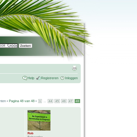
Help
Registreren
Inloggen
hten •
Pagina
48
van
48
•
...
1
44
45
46
47
48
Rob
Beheerder