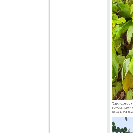
Trachycarpus n
geweest denk i
Nova C.jpg (47