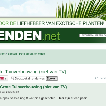
icht
‹
Sociaal
‹
Foto album en video
e Tuinverbouwing (niet van TV)
478 beric
Grote Tuinverbouwing (niet van TV)
6 jan 2025 23:02
r-inpak sessie nog ff wat pics geschoten....hier zijn er een paar: