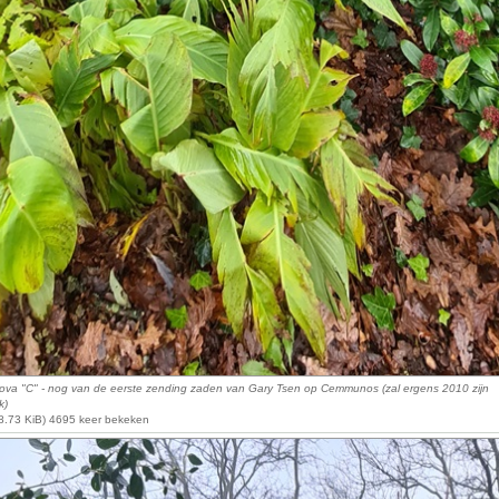
ova "C" - nog van de eerste zending zaden van Gary Tsen op Cemmunos (zal ergens 2010 zijn
k)
8.73 KiB) 4695 keer bekeken