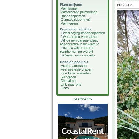
Plantenlijsten
BIJLAGEN
Palmbomen
Winterharde palmbomen
Bananenplanten
Canna's (bloemriet)
Palmvarens
Populairste artikels
1)
Verzorging bananenplanten
2)
Verzorging van palmen
3)
Hoe een bananenplant
beschermen in de winter?
4)
De 10 winterhardste
palmbomen ter wereld
5)
Zaaien van avocado
Handige pagina's
Exoten adressen
Veel gestelde vragen
Hoe foto's uploaden
Richtlijnen
Disclaimer
Link naar ons
Links
SPONSORS