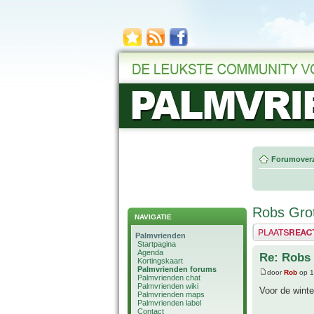
Forumoverz
Robs Grot
NAVIGATIE
Plaats een reactie
Palmvrienden
Startpagina
Agenda
Re: Robs 
Kortingskaart
Palmvrienden forums
door
Rob
op 1
Palmvrienden chat
Palmvrienden wiki
Voor de winte
Palmvrienden maps
Palmvrienden label
Contact