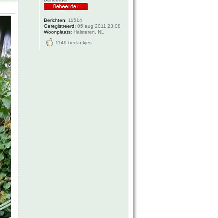
Berichten:
11514
Geregistreerd:
05 aug 2011 23:08
Woonplaats:
Halsteren, NL
1149 bedankjes