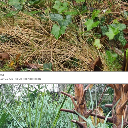
kha
510.01 KiB) 4695 keer bekeken