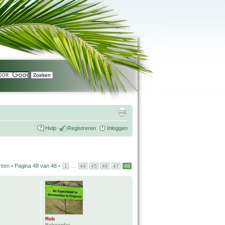
Help
Registreren
Inloggen
hten •
Pagina
48
van
48
•
...
1
44
45
46
47
48
Rob
Beheerder