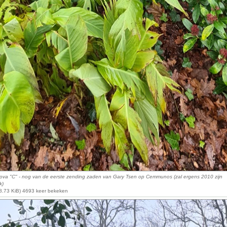
ova "C" - nog van de eerste zending zaden van Gary Tsen op Cemmunos (zal ergens 2010 zijn
k)
8.73 KiB) 4693 keer bekeken