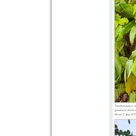
Trachycarpus n
geweest denk i
Nova C.jpg (47