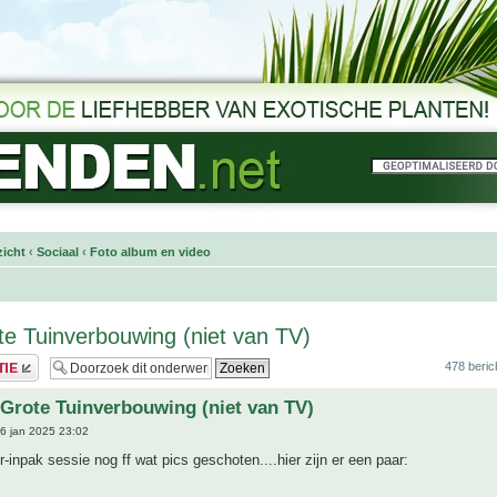
icht
‹
Sociaal
‹
Foto album en video
e Tuinverbouwing (niet van TV)
478 beric
Grote Tuinverbouwing (niet van TV)
6 jan 2025 23:02
r-inpak sessie nog ff wat pics geschoten....hier zijn er een paar: