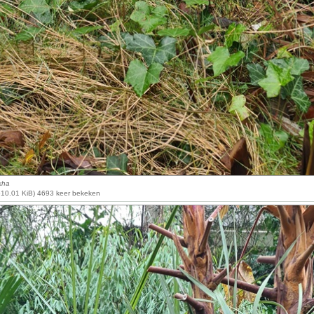
kha
510.01 KiB) 4693 keer bekeken