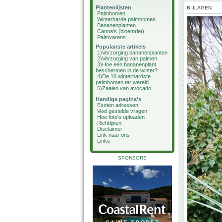
Plantenlijsten
BIJLAGEN
Palmbomen
Winterharde palmbomen
Bananenplanten
Canna's (bloemriet)
Palmvarens
Populairste artikels
1)
Verzorging bananenplanten
2)
Verzorging van palmen
3)
Hoe een bananenplant
beschermen in de winter?
4)
De 10 winterhardste
palmbomen ter wereld
5)
Zaaien van avocado
Handige pagina's
Exoten adressen
Veel gestelde vragen
Hoe foto's uploaden
Richtlijnen
Disclaimer
Link naar ons
Links
SPONSORS