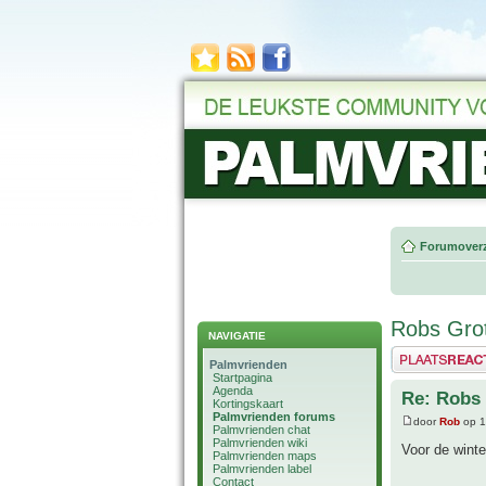
Forumoverz
Robs Grot
NAVIGATIE
Plaats een reactie
Palmvrienden
Startpagina
Agenda
Re: Robs 
Kortingskaart
Palmvrienden forums
door
Rob
op 1
Palmvrienden chat
Palmvrienden wiki
Voor de winte
Palmvrienden maps
Palmvrienden label
Contact