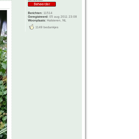
Berichten:
11514
Geregistreerd:
05 aug 2011 23:08
Woonplaats:
Halsteren, NL
1149 bedankjes