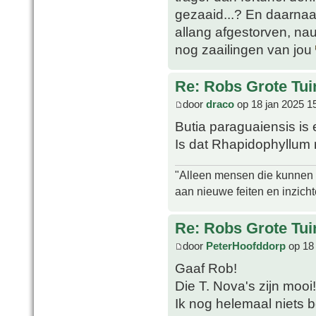
gezaaid...? En daarnaas
allang afgestorven, nau
nog zaailingen van jou
Re: Robs Grote Tui
door
draco
op 18 jan 2025 1
Butia paraguaiensis is 
Is dat Rhapidophyllum 
"Alleen mensen die kunnen tw
aan nieuwe feiten en inzich
Re: Robs Grote Tui
door
PeterHoofddorp
op 18 
Gaaf Rob!
Die T. Nova's zijn mooi
Ik nog helemaal niets 