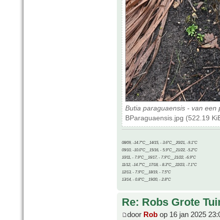
Butia paraguaensis - van ee
BParaguaensis.jpg (522.19 Ki
08/09, -14.7°C__14/15, - 3.6°C__20/21, -9.1°C
09/10, -10.0°C__15/16, - 5.9°C__21/22, -5.2°C
10/11, - 7.9°C__16/17, - 7.9°C__21/22, -6.9°C
11/12, -14.7°C__17/18, - 8.3°C__22/23, -7.1°C
12/13, - 7.9°C__18/19, - 7.5°C
13/14, - 0.8°C__19/20, - 2.8°C
Re: Robs Grote Tui
door
Rob
op 16 jan 2025 23: