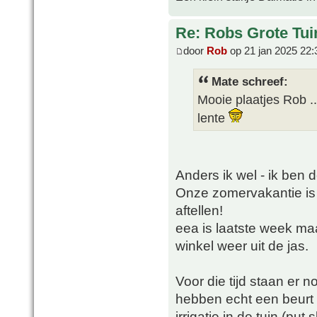
Re: Robs Grote Tui
door
Rob
op 21 jan 2025 22:
Mate schreef:
Mooie plaatjes Rob 
lente
Anders ik wel - ik ben d
Onze zomervakantie is
aftellen!
eea is laatste week maa
winkel weer uit de jas.
Voor die tijd staan er n
hebben echt een beurt
irrigatie in de tuin (pu