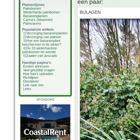
een paar:
Plantenlijsten
Palmbomen
BIJLAGEN
Winterharde palmbomen
Bananenplanten
Canna's (bloemriet)
Palmvarens
Populairste artikels
1)
Verzorging bananenplanten
2)
Verzorging van palmen
3)
Hoe een bananenplant
beschermen in de winter?
4)
De 10 winterhardste
palmbomen ter wereld
5)
Zaaien van avocado
Handige pagina's
Exoten adressen
Veel gestelde vragen
Hoe foto's uploaden
Richtlijnen
Disclaimer
Link naar ons
Links
SPONSORS