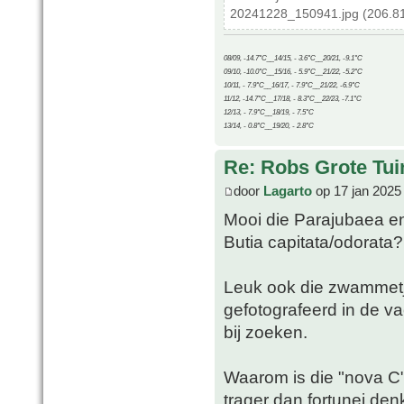
20241228_150941.jpg (206.81
08/09, -14.7°C__14/15, - 3.6°C__20/21, -9.1°C
09/10, -10.0°C__15/16, - 5.9°C__21/22, -5.2°C
10/11, - 7.9°C__16/17, - 7.9°C__21/22, -6.9°C
11/12, -14.7°C__17/18, - 8.3°C__22/23, -7.1°C
12/13, - 7.9°C__18/19, - 7.5°C
13/14, - 0.8°C__19/20, - 2.8°C
Re: Robs Grote Tui
door
Lagarto
op 17 jan 2025
Mooi die Parajubaea en
Butia capitata/odorata?
Leuk ook die zwammetje
gefotografeerd in de va
bij zoeken.
Waarom is die "nova C" 
trager dan fortunei denk