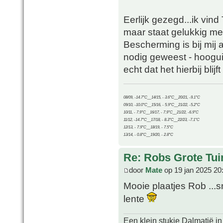
Eerlijk gezegd...ik vind
maar staat gelukkig me
Bescherming is bij mij a
nodig geweest - hoogui
echt dat het hierbij blij
08/09, -14.7°C__14/15, - 3.6°C__20/21, -9.1°C
09/10, -10.0°C__15/16, - 5.9°C__21/22, -5.2°C
10/11, - 7.9°C__16/17, - 7.9°C__21/22, -6.9°C
11/12, -14.7°C__17/18, - 8.3°C__22/23, -7.1°C
12/13, - 7.9°C__18/19, - 7.5°C
13/14, - 0.8°C__19/20, - 2.8°C
Re: Robs Grote Tui
door
Mate
op 19 jan 2025 20
Mooie plaatjes Rob ..
lente
Een klein stukje Dalmatië in