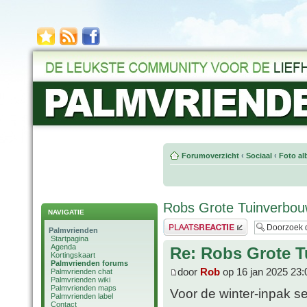
Forumoverzicht
‹
Sociaal
‹
Foto al
Robs Grote Tuinverbouw
NAVIGATIE
Plaats een reactie
Palmvrienden
Startpagina
Agenda
Re: Robs Grote T
Kortingskaart
Palmvrienden forums
door
Rob
op 16 jan 2025 23:
Palmvrienden chat
Palmvrienden wiki
Palmvrienden maps
Voor de winter-inpak ses
Palmvrienden label
Contact