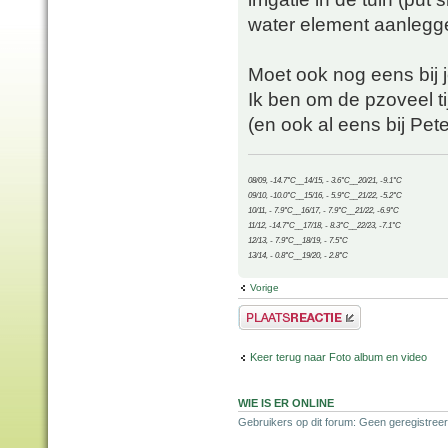
water element aanlegge
Moet ook nog eens bij j
Ik ben om de pzoveel tij
(en ook al eens bij Pet
08/09, -14.7°C__14/15, - 3.6°C__20/21, -9.1°C
09/10, -10.0°C__15/16, - 5.9°C__21/22, -5.2°C
10/11, - 7.9°C__16/17, - 7.9°C__21/22, -6.9°C
11/12, -14.7°C__17/18, - 8.3°C__22/23, -7.1°C
12/13, - 7.9°C__18/19, - 7.5°C
13/14, - 0.8°C__19/20, - 2.8°C
Vorige
Plaats een reactie
Keer terug naar Foto album en video
WIE IS ER ONLINE
Gebruikers op dit forum: Geen geregistree