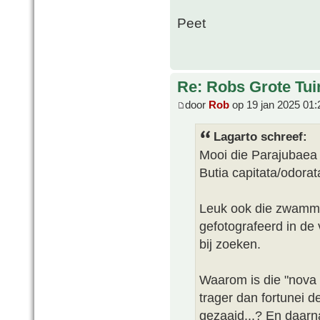
Peet
Re: Robs Grote Tui
door
Rob
op 19 jan 2025 01:
Lagarto schreef:
Mooi die Parajubaea 
Butia capitata/odorat
Leuk ook die zwammet
gefotografeerd in de 
bij zoeken.
Waarom is die "nova C
trager dan fortunei de
gezaaid...? En daarna