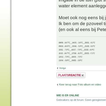
water element aanlegge
Moet ook nog eens bij j
Ik ben om de pzoveel tij
(en ook al eens bij Pet
08/09, -14.7°C__14/15, - 3.6°C__20/21, -9.1°C
09/10, -10.0°C__15/16, - 5.9°C__21/22, -5.2°C
10/11, - 7.9°C__16/17, - 7.9°C__21/22, -6.9°C
11/12, -14.7°C__17/18, - 8.3°C__22/23, -7.1°C
12/13, - 7.9°C__18/19, - 7.5°C
13/14, - 0.8°C__19/20, - 2.8°C
Vorige
Plaats een reactie
Keer terug naar Foto album en video
WIE IS ER ONLINE
Gebruikers op dit forum: Geen geregistree