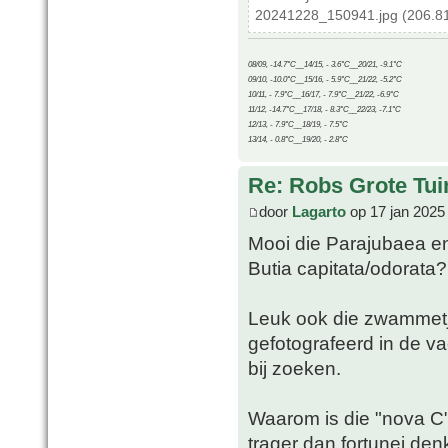
20241228_150941.jpg (206.81
08/09, -14.7°C__14/15, - 3.6°C__20/21, -9.1°C
09/10, -10.0°C__15/16, - 5.9°C__21/22, -5.2°C
10/11, - 7.9°C__16/17, - 7.9°C__21/22, -6.9°C
11/12, -14.7°C__17/18, - 8.3°C__22/23, -7.1°C
12/13, - 7.9°C__18/19, - 7.5°C
13/14, - 0.8°C__19/20, - 2.8°C
Re: Robs Grote Tui
door
Lagarto
op 17 jan 2025
Mooi die Parajubaea en
Butia capitata/odorata?
Leuk ook die zwammetje
gefotografeerd in de va
bij zoeken.
Waarom is die "nova C" 
trager dan fortunei denk