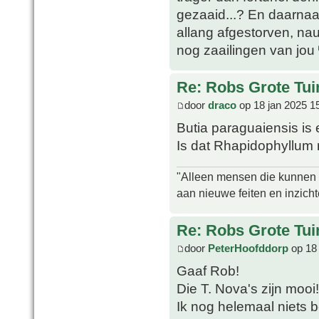
gezaaid...? En daarnaas
allang afgestorven, nau
nog zaailingen van jou
Re: Robs Grote Tui
door
draco
op 18 jan 2025 1
Butia paraguaiensis is 
Is dat Rhapidophyllum 
"Alleen mensen die kunnen tw
aan nieuwe feiten en inzich
Re: Robs Grote Tui
door
PeterHoofddorp
op 18 
Gaaf Rob!
Die T. Nova's zijn mooi
Ik nog helemaal niets 