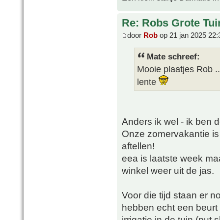
Re: Robs Grote Tui
door
Rob
op 21 jan 2025 22:
Mate schreef:
Mooie plaatjes Rob 
lente
Anders ik wel - ik ben d
Onze zomervakantie is
aftellen!
eea is laatste week maa
winkel weer uit de jas.
Voor die tijd staan er n
hebben echt een beurt
irrigatie in de tuin (pu