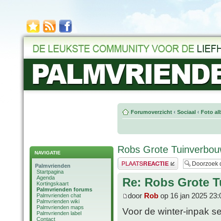
Forumoverzicht
‹
Sociaal
‹
Foto al
Robs Grote Tuinverbouw
NAVIGATIE
Plaats een reactie
Palmvrienden
Startpagina
Agenda
Re: Robs Grote T
Kortingskaart
Palmvrienden forums
door
Rob
op 16 jan 2025 23:
Palmvrienden chat
Palmvrienden wiki
Palmvrienden maps
Voor de winter-inpak ses
Palmvrienden label
Contact