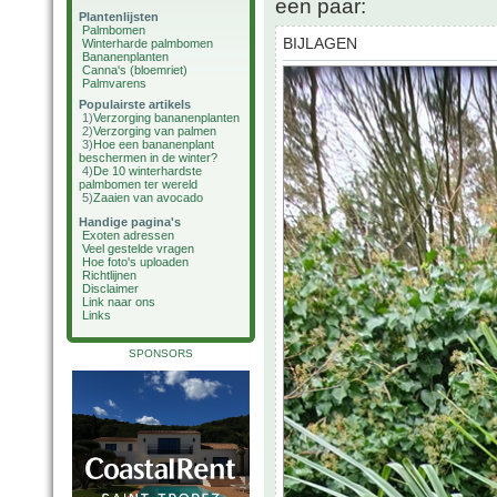
een paar:
Plantenlijsten
Palmbomen
BIJLAGEN
Winterharde palmbomen
Bananenplanten
Canna's (bloemriet)
Palmvarens
Populairste artikels
1)
Verzorging bananenplanten
2)
Verzorging van palmen
3)
Hoe een bananenplant
beschermen in de winter?
4)
De 10 winterhardste
palmbomen ter wereld
5)
Zaaien van avocado
Handige pagina's
Exoten adressen
Veel gestelde vragen
Hoe foto's uploaden
Richtlijnen
Disclaimer
Link naar ons
Links
SPONSORS