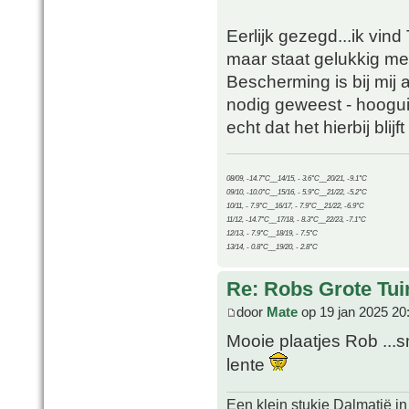
Eerlijk gezegd...ik vind
maar staat gelukkig me
Bescherming is bij mij a
nodig geweest - hoogui
echt dat het hierbij blij
08/09, -14.7°C__14/15, - 3.6°C__20/21, -9.1°C
09/10, -10.0°C__15/16, - 5.9°C__21/22, -5.2°C
10/11, - 7.9°C__16/17, - 7.9°C__21/22, -6.9°C
11/12, -14.7°C__17/18, - 8.3°C__22/23, -7.1°C
12/13, - 7.9°C__18/19, - 7.5°C
13/14, - 0.8°C__19/20, - 2.8°C
Re: Robs Grote Tui
door
Mate
op 19 jan 2025 20
Mooie plaatjes Rob ..
lente
Een klein stukje Dalmatië in