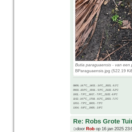
Butia paraguaensis - van ee
BParaguaensis.jpg (522.19 Ki
08/09, -14.7°C__14/15, - 3.6°C__20/21, -9.1°C
09/10, -10.0°C__15/16, - 5.9°C__21/22, -5.2°C
10/11, - 7.9°C__16/17, - 7.9°C__21/22, -6.9°C
11/12, -14.7°C__17/18, - 8.3°C__22/23, -7.1°C
12/13, - 7.9°C__18/19, - 7.5°C
13/14, - 0.8°C__19/20, - 2.8°C
Re: Robs Grote Tui
door
Rob
op 16 jan 2025 23: