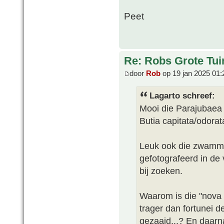
Peet
Re: Robs Grote Tui
door
Rob
op 19 jan 2025 01:
Lagarto schreef:
Mooi die Parajubaea 
Butia capitata/odorat
Leuk ook die zwammet
gefotografeerd in de 
bij zoeken.
Waarom is die "nova C
trager dan fortunei de
gezaaid...? En daarna