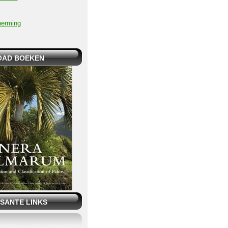
herming
AD BOEKEN
SANTE LINKS