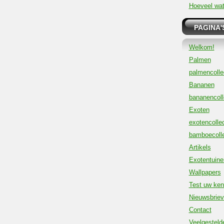
Hoeveel wat
PAGINA'
Welkom!
Palmen
palmencolle
Bananen
bananencoll
Exoten
exotencollec
bamboecolle
Artikels
Exotentuine
Wallpapers
Test uw ken
Nieuwsbrie
Contact
Veelgesteld