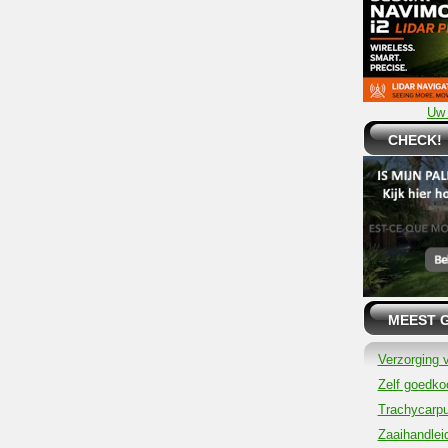
Uw 
CHECK!
MEEST 
Verzorging 
Zelf goedkoo
Trachycarpu
Zaaihandlei