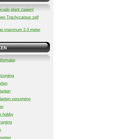
ocado plant zaaien!
een Trachycarpus zelf
an maximum 2-3 meter
KEN
formatie
zorging
rten
lanten
lanten verzorging
en
e hobby
orging
n
oorten