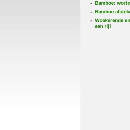
Bamboe: worte
Bamboe afsteke
Woekerende en 
een rij!