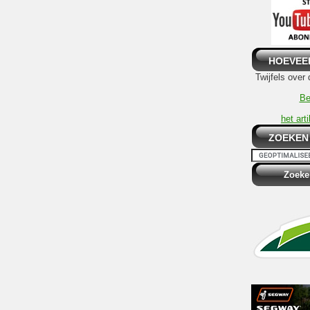
HOEVEE
Twijfels over
Be
het art
ZOEKEN