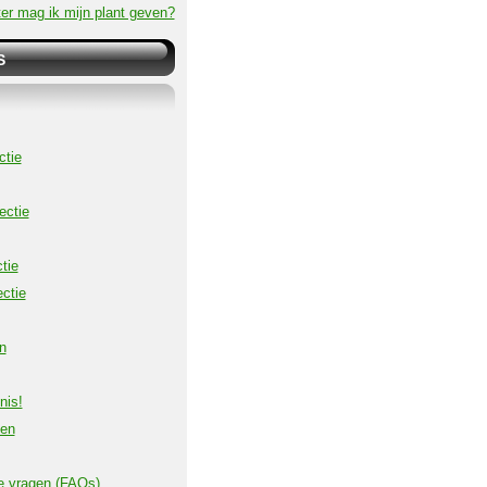
er mag ik mijn plant geven?
S
ctie
ectie
tie
ctie
n
nis!
ven
e vragen (FAQs)