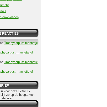
erzicht
eo’s
n downloaden
 REACTIES
on
Trachycarpus: mannetje
achycarpus: mannetje of
on
Trachycarpus: mannetje
achycarpus: mannetje of
BRIEF
in voor onze GRATIS
 blijf zo op de hoogte van
p de site!