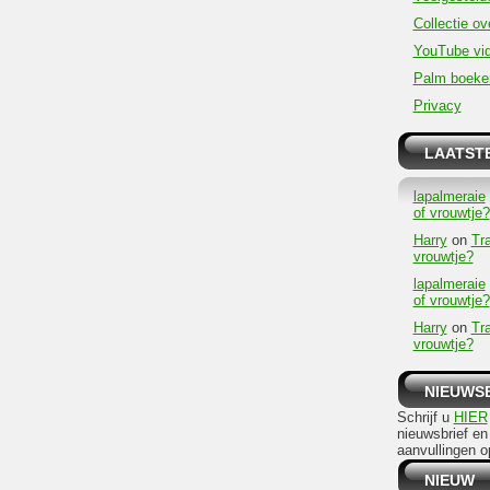
Collectie ov
YouTube vid
Palm boeke
Privacy
LAATSTE
lapalmeraie
of vrouwtje?
Harry
on
Tr
vrouwtje?
lapalmeraie
of vrouwtje?
Harry
on
Tr
vrouwtje?
NIEUWS
Schrijf u
HIER
nieuwsbrief en
aanvullingen o
NIEUW