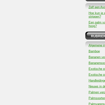
Zelf een Av
Hoe kun je 
strippen?
Een palm v
hoog?
RUBRIE
Algemene in
Bamboe
Bananen ver
Bananensoo
Exotische p
Exotische p
Handleiding
Nieuws in d
Palmen verz
Palmsoorte
Palmvarens