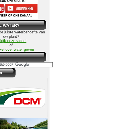
L WATER?
 de juiste waterbehoefte van
uw plant?
kijk onze video!
of
ikel over water geven