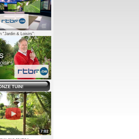
 "Jardin & Loisirs":
ONZE TUIN!