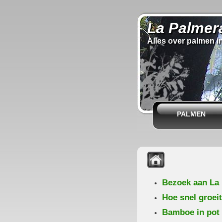
La Palmer
Alles over palmen i
PALMEN
Bezoek aan La
Hoe snel groei
Bamboe in pot