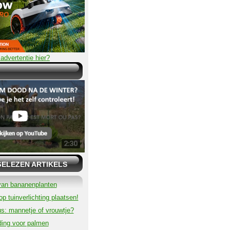
advertentie hier?
GELEZEN ARTIKELS
van bananenplanten
p tuinverlichting plaatsen!
s: mannetje of vrouwtje?
ding voor palmen