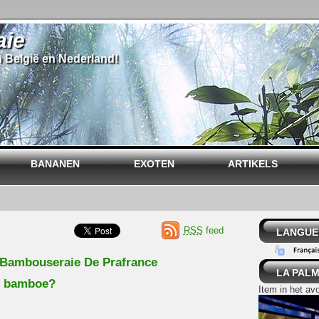
aie
n België en Nederland!
BANANEN
EXOTEN
ARTIKELS
RSS
feed
LANGUE
 Bambouseraie De Prafrance
LA PALM
t bamboe?
Item in het av