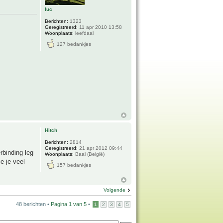
luc
Berichten:
1323
Geregistreerd:
11 apr 2010 13:58
Woonplaats:
leefdaal
127 bedankjes
Hitch
Berichten:
2814
Geregistreerd:
21 apr 2012 09:44
rbinding leg
Woonplaats:
Baal (België)
e je veel
157 bedankjes
Volgende
48 berichten •
Pagina
1
van
5
•
1
2
3
4
5