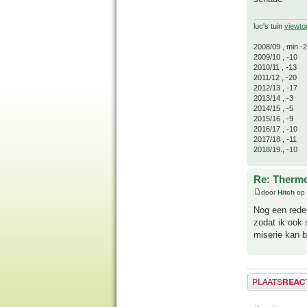
luc's tuin
viewto
2008/09 , min -
2009/10 , -10
2010/11 , -13
2011/12 , -20
2012/13 , -17
2013/14 , -3
2014/15 , -5
2015/16 , -9
2016/17 , -10
2017/18 , -11
2018/19., -10
Re: Thermo
door
Hitch
op 
Nog een rede
zodat ik ook 
miserie kan b
Plaats een reactie