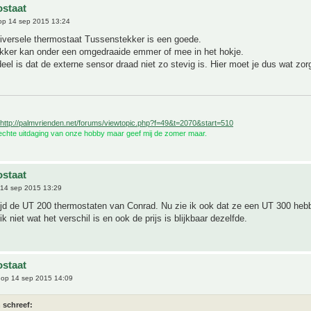
staat
p 14 sep 2015 13:24
versele thermostaat Tussenstekker is een goede.
kker kan onder een omgedraaide emmer of mee in het hokje.
eel is dat de externe sensor draad niet zo stevig is. Hier moet je dus wat zor
http://palmvrienden.net/forums/viewtopic.php?f=49&t=2070&start=510
 echte uitdaging van onze hobby maar geef mij de zomer maar.
staat
14 sep 2015 13:29
tijd de UT 200 thermostaten van Conrad. Nu zie ik ook dat ze een UT 300 heb
k niet wat het verschil is en ook de prijs is blijkbaar dezelfde.
staat
op 14 sep 2015 14:09
 schreef: