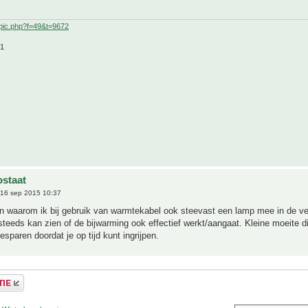
pic.php?f=49&t=9672
21
staat
16 sep 2015 10:37
n waarom ik bij gebruik van warmtekabel ook steevast een lamp mee in de ve
steeds kan zien of de bijwarming ook effectief werkt/aangaat. Kleine moeite di
esparen doordat je op tijd kunt ingrijpen.