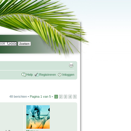
Help
Registreren
Inloggen
48 berichten •
Pagina
1
van
5
•
1
2
3
4
5