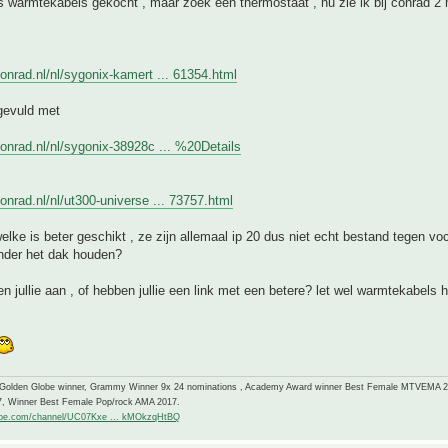
 warmtekabels gekocht , maar zoek een thermostaat , nu zie ik bij conrad 2 
onrad.nl/nl/sygonix-kamert ... 61354.html
gevuld met
onrad.nl/nl/sygonix-38928c ... %20Details
onrad.nl/nl/ut300-universe ... 73757.html
elke is beter geschikt , ze zijn allemaal ip 20 dus niet echt bestand tegen voc
nder het dak houden?
n jullie aan , of hebben jullie een link met een betere? let wel warmtekabels
-Golden Globe winner, Grammy Winner 9x 24 nominations , Academy Award winner Best Female MTVEMA 
7, Winner Best Female Pop/rock AMA 2017.
ube.com/channel/UC07Kxe ... kMOkzqHtBQ