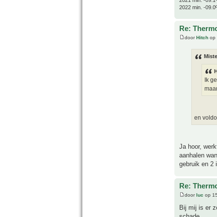
2022 min. -09.0
Re: Thermo
door
Hitch
op 
Miste
H
Ik g
maar 
en voldo
Ja hoor, werk
aanhalen want
gebruik en 2 
Re: Thermo
door
luc
op 15
Bij mij is er
schade