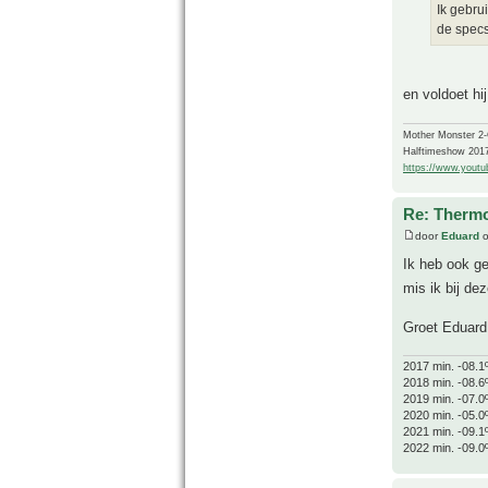
Ik gebru
de specs 
en voldoet hi
Mother Monster 2
Halftimeshow 201
https://www.yout
Re: Thermo
door
Eduard
o
Ik heb ook ge
mis ik bij dez
Groet Eduard
2017 min. -08.1
2018 min. -08.6
2019 min. -07.0
2020 min. -05.0
2021 min. -09.1
2022 min. -09.0