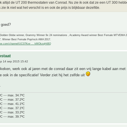
ik altijd de UT 200 thermostaten van Conrad. Nu zie ik ook dat ze een UT 300 hebb
zie ik niet wat het verschil is en ook de prijs is blijkbaar dezelfde.
j goed?
-Golden Globe winner, Grammy Winner 9x 24 nominations , Academy Award winner Best Female MTVEMA 
7, Winner Best Female Pop/rock AMA 2017.
ube.com/channel/UC07Kxe ... kMOkzqHtBQ
staat
p 14 sep 2015 15:42
keken, werk ook al jaren met de conrad daar zit een vrij lange kabel aan met 
e ook in de specificatie! Verder ziet hij het zelfde uit
.
ºC --- max. 34.7ºC
ºC --- max. 37.2ºC
ºC --- max. 41.1ºC
ºC --- max. 37.1ºC
ºC --- max. 33.2ºC
ºC --- max. 39.7ºC