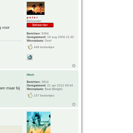
p e t e r
Beheerder
g voor
Berichten:
5284
Geregistreerd:
18 aug 2009 21:40
Woonplaats:
Geel
448 bedankjes
Hitch
Berichten:
2814
Geregistreerd:
21 apr 2012 09:44
ben maar bij
Woonplaats:
Baal (België)
157 bedankjes