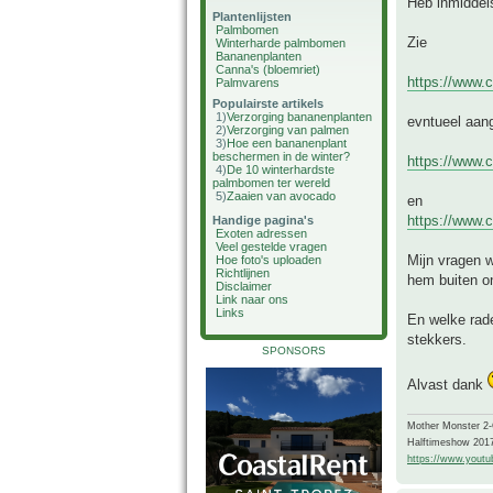
Heb inmiddels
Plantenlijsten
Palmbomen
Zie
Winterharde palmbomen
Bananenplanten
Canna's (bloemriet)
https://www.c
Palmvarens
Populairste artikels
1)
Verzorging bananenplanten
evntueel aan
2)
Verzorging van palmen
3)
Hoe een bananenplant
beschermen in de winter?
https://www.c
4)
De 10 winterhardste
palmbomen ter wereld
5)
Zaaien van avocado
en
https://www.c
Handige pagina's
Exoten adressen
Veel gestelde vragen
Mijn vragen w
Hoe foto's uploaden
Richtlijnen
hem buiten o
Disclaimer
Link naar ons
Links
En welke rade
stekkers.
SPONSORS
Alvast dank
Mother Monster 2
Halftimeshow 201
https://www.yout