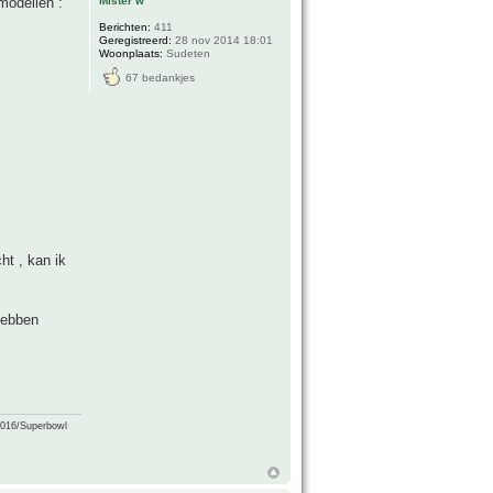
Mister w
modellen :
Berichten:
411
Geregistreerd:
28 nov 2014 18:01
Woonplaats:
Sudeten
67 bedankjes
ht , kan ik
 hebben
2016/Superbowl