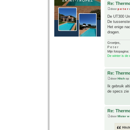
Re: Thermo
door
p e t e r
o
De UT300 Uni
De tussenste
Het enige nad
dragen.
Groetjes,
P e t e r
Mijn fotopagina:
De winter is de
Re: Thermo
door
Hitch
op 
Ik gebruik al
de specs zie i
Re: Thermo
door
Mister w
Hitch