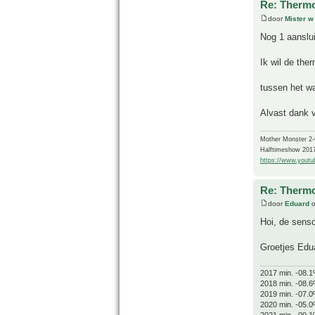
Re: Thermo
door
Mister w
Nog 1 aanslui
Ik wil de the
tussen het w
Alvast dank 
Mother Monster 2
Halftimeshow 201
https://www.yout
Re: Thermo
door
Eduard
o
Hoi, de senso
Groetjes Edu
2017 min. -08.1
2018 min. -08.6
2019 min. -07.0
2020 min. -05.0
2021 min. -09.1