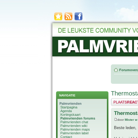
Forumoverz
Thermost
NAVIGATIE
Plaats een reactie
Palmvrienden
Startpagina
Agenda
Thermost
Kortingskaart
Palmvrienden forums
door
Mister w
Palmvrienden chat
Palmvrienden wiki
Beste leden,
Palmvrienden maps
Palmvrienden label
Contact