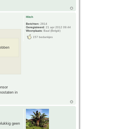
Hitch
Berichten:
2814
Geregistreerd:
21 apr 2012 09:44
Woonplaats:
Baal (België)
157 bedankjes
hebben
ensor
mostaten in
elukkig geen