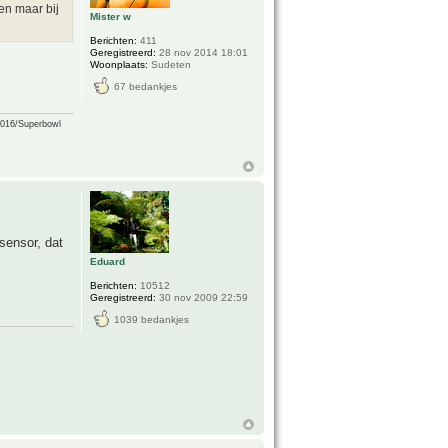
en maar bij
Mister w
Berichten:
411
Geregistreerd:
28 nov 2014 18:01
Woonplaats:
Sudeten
67 bedankjes
2016/Superbowl
sensor, dat
Eduard
Berichten:
10512
Geregistreerd:
30 nov 2009 22:59
1039 bedankjes