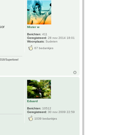
sor
Mister w
Berichten:
411
Geregistreerd:
28 nov 2014 18:01
Woonplaats:
Sudeten
67 bedankjes
2016/Superbowl
Eduard
Berichten:
10512
Geregistreerd:
30 nov 2009 22:59
1039 bedankjes