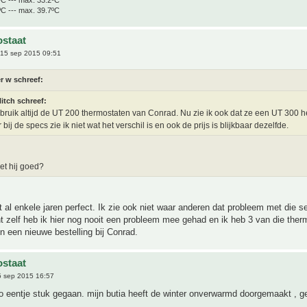
ºC --- max. 39.7ºC
staat
15 sep 2015 09:51
r w schreef:
itch schreef:
ebruik altijd de UT 200 thermostaten van Conrad. Nu zie ik ook dat ze een UT 300 
bij de specs zie ik niet wat het verschil is en ook de prijs is blijkbaar dezelfde.
et hij goed?
t al enkele jaren perfect. Ik zie ook niet waar anderen dat probleem met die s
 zelf heb ik hier nog nooit een probleem mee gehad en ik heb 3 van die ther
in een nieuwe bestelling bij Conrad.
staat
 sep 2015 16:57
 zo eentje stuk gegaan. mijn butia heeft de winter onverwarmd doorgemaakt , g