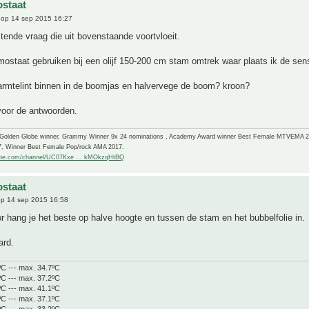
staat
op 14 sep 2015 16:27
tende vraag die uit bovenstaande voortvloeit.
rmostaat gebruiken bij een olijf 150-200 cm stam omtrek waar plaats ik de sen
armtelint binnen in de boomjas en halvervege de boom? kroon?
voor de antwoorden.
-Golden Globe winner, Grammy Winner 9x 24 nominations , Academy Award winner Best Female MTVEMA 
7, Winner Best Female Pop/rock AMA 2017.
ube.com/channel/UC07Kxe ... kMOkzqHtBQ
staat
p 14 sep 2015 16:58
r hang je het beste op halve hoogte en tussen de stam en het bubbelfolie in.
ard.
ºC --- max. 34.7ºC
ºC --- max. 37.2ºC
ºC --- max. 41.1ºC
ºC --- max. 37.1ºC
ºC --- max. 33.2ºC