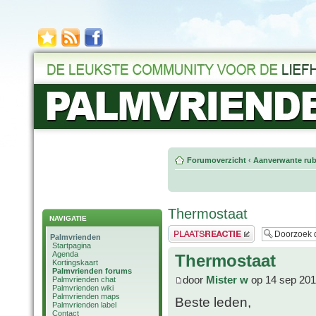
Forumoverzicht
‹
Aanverwante rub
Thermostaat
NAVIGATIE
Plaats een reactie
Palmvrienden
Startpagina
Agenda
Thermostaat
Kortingskaart
Palmvrienden forums
door
Mister w
op 14 sep 201
Palmvrienden chat
Palmvrienden wiki
Palmvrienden maps
Beste leden,
Palmvrienden label
Contact