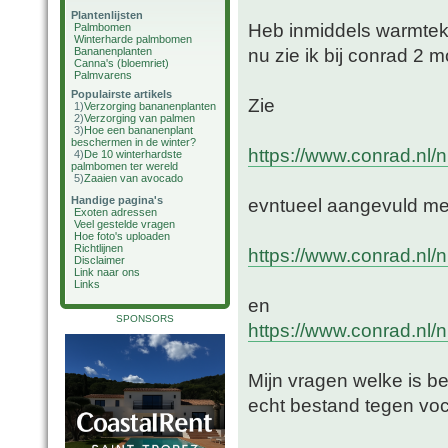
Plantenlijsten
Heb inmiddels warmtek
Palmbomen
Winterharde palmbomen
nu zie ik bij conrad 2 m
Bananenplanten
Canna's (bloemriet)
Palmvarens
Populairste artikels
Zie
1)
Verzorging bananenplanten
2)
Verzorging van palmen
3)
Hoe een bananenplant
beschermen in de winter?
https://www.conrad.nl/n
4)
De 10 winterhardste
palmbomen ter wereld
5)
Zaaien van avocado
Handige pagina's
evntueel aangevuld me
Exoten adressen
Veel gestelde vragen
Hoe foto's uploaden
Richtlijnen
https://www.conrad.nl/n
Disclaimer
Link naar ons
Links
en
SPONSORS
https://www.conrad.nl/n
Mijn vragen welke is bet
echt bestand tegen voc