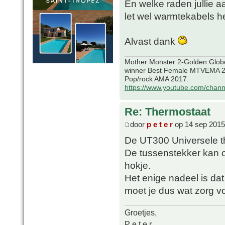
En welke raden jullie a
let wel warmtekabels h
Alvast dank
Mother Monster 2-Golden Glob
winner Best Female MTVEMA 2
Pop/rock AMA 2017.
https://www.youtube.com/chan
Re: Thermostaat
door
p e t e r
op 14 sep 2015
De UT300 Universele t
De tussenstekker kan 
hokje.
Het enige nadeel is dat
moet je dus wat zorg v
Groetjes,
P e t e r