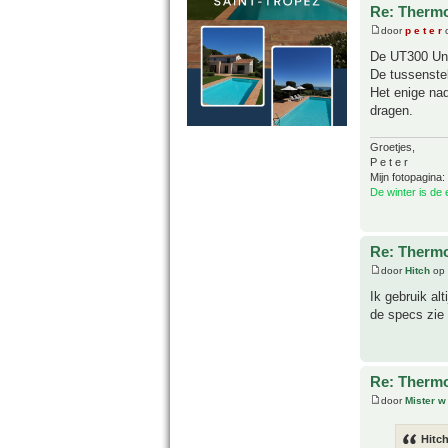
Re: Thermo
door
p e t e r
o
De UT300 Uni
De tussenste
Het enige nad
dragen.
Groetjes,
P e t e r
Mijn fotopagina:
De winter is de
Re: Thermo
door
Hitch
op 
Ik gebruik al
de specs zie i
Re: Thermo
door
Mister w
Hitch