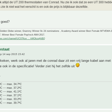
ik altijd de UT 200 thermostaten van Conrad. Nu zie ik ook dat ze een UT 300 hebb
zie ik niet wat het verschil is en ook de prijs is blijkbaar dezelfde.
j goed?
-Golden Globe winner, Grammy Winner 9x 24 nominations , Academy Award winner Best Female MTVEMA 
7, Winner Best Female Pop/rock AMA 2017.
ube.com/channel/UC07Kxe ... kMOkzqHtBQ
staat
p 14 sep 2015 15:42
keken, werk ook al jaren met de conrad daar zit een vrij lange kabel aan met 
e ook in de specificatie! Verder ziet hij het zelfde uit
.
ºC --- max. 34.7ºC
ºC --- max. 37.2ºC
ºC --- max. 41.1ºC
ºC --- max. 37.1ºC
ºC --- max. 33.2ºC
ºC --- max. 39.7ºC