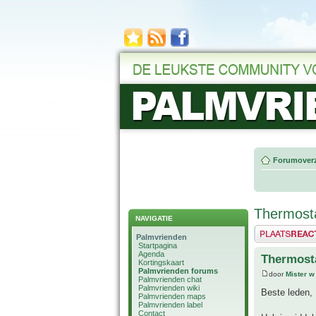
Forumoverz
Thermost
NAVIGATIE
Plaats een reactie
Palmvrienden
Startpagina
Agenda
Thermost
Kortingskaart
Palmvrienden forums
door
Mister w
Palmvrienden chat
Palmvrienden wiki
Beste leden,
Palmvrienden maps
Palmvrienden label
Contact