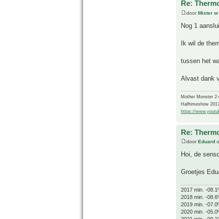
Re: Thermo
door
Mister w
Nog 1 aanslui
Ik wil de the
tussen het w
Alvast dank 
Mother Monster 2
Halftimeshow 201
https://www.yout
Re: Thermo
door
Eduard
o
Hoi, de senso
Groetjes Edu
2017 min. -08.1
2018 min. -08.6
2019 min. -07.0
2020 min. -05.0
2021 min. -09.1