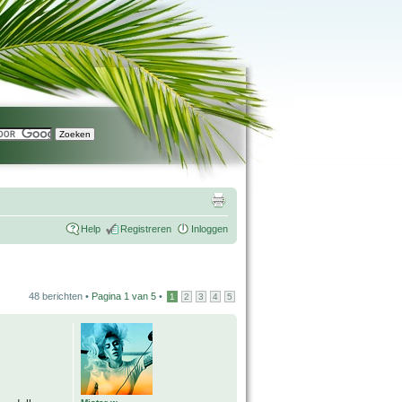
Help
Registreren
Inloggen
48 berichten •
Pagina
1
van
5
•
1
2
3
4
5