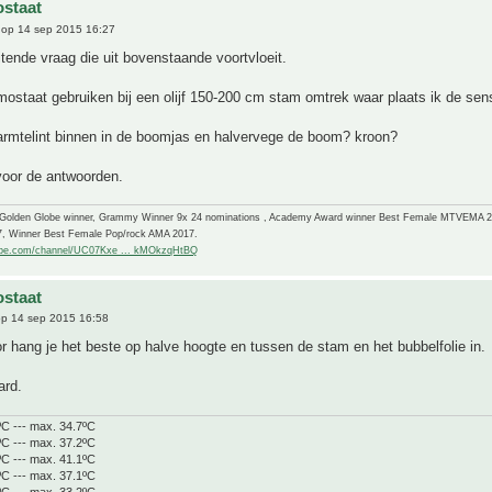
staat
op 14 sep 2015 16:27
tende vraag die uit bovenstaande voortvloeit.
rmostaat gebruiken bij een olijf 150-200 cm stam omtrek waar plaats ik de sen
armtelint binnen in de boomjas en halvervege de boom? kroon?
voor de antwoorden.
-Golden Globe winner, Grammy Winner 9x 24 nominations , Academy Award winner Best Female MTVEMA 
7, Winner Best Female Pop/rock AMA 2017.
ube.com/channel/UC07Kxe ... kMOkzqHtBQ
staat
p 14 sep 2015 16:58
r hang je het beste op halve hoogte en tussen de stam en het bubbelfolie in.
ard.
ºC --- max. 34.7ºC
ºC --- max. 37.2ºC
ºC --- max. 41.1ºC
ºC --- max. 37.1ºC
ºC --- max. 33.2ºC