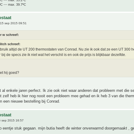
ºC --- max. 39.7ºC
staat
15 sep 2015 09:51
r w schreef:
itch schreef:
ebruik altijd de UT 200 thermostaten van Conrad. Nu zie ik ook dat ze een UT 300 
bij de specs zie ik niet wat het verschil is en ook de prijs is blijkbaar dezelfde.
et hij goed?
t al enkele jaren perfect. Ik zie ook niet waar anderen dat probleem met die s
 zelf heb ik hier nog nooit een probleem mee gehad en ik heb 3 van die ther
in een nieuwe bestelling bij Conrad.
staat
 sep 2015 16:57
 zo eentje stuk gegaan. mijn butia heeft de winter onverwarmd doorgemaakt , g