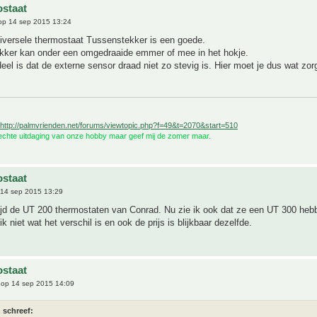
staat
p 14 sep 2015 13:24
versele thermostaat Tussenstekker is een goede.
kker kan onder een omgedraaide emmer of mee in het hokje.
eel is dat de externe sensor draad niet zo stevig is. Hier moet je dus wat zor
http://palmvrienden.net/forums/viewtopic.php?f=49&t=2070&start=510
 echte uitdaging van onze hobby maar geef mij de zomer maar.
staat
14 sep 2015 13:29
tijd de UT 200 thermostaten van Conrad. Nu zie ik ook dat ze een UT 300 heb
k niet wat het verschil is en ook de prijs is blijkbaar dezelfde.
staat
op 14 sep 2015 14:09
 schreef: