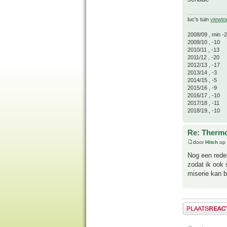
luc's tuin
viewto
2008/09 , min -
2009/10 , -10
2010/11 , -13
2011/12 , -20
2012/13 , -17
2013/14 , -3
2014/15 , -5
2015/16 , -9
2016/17 , -10
2017/18 , -11
2018/19., -10
Re: Thermo
door
Hitch
op 
Nog een rede
zodat ik ook 
miserie kan b
Plaats een reactie