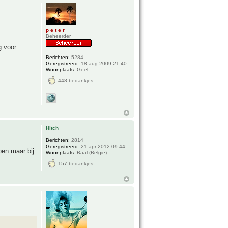
p e t e r
Beheerder
g voor
Berichten:
5284
Geregistreerd:
18 aug 2009 21:40
Woonplaats:
Geel
448 bedankjes
Hitch
Berichten:
2814
Geregistreerd:
21 apr 2012 09:44
ben maar bij
Woonplaats:
Baal (België)
157 bedankjes