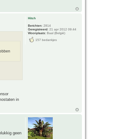
Hitch
Berichten:
2814
Geregistreerd:
21 apr 2012 09:44
Woonplaats:
Baal (België)
157 bedankjes
hebben
ensor
mostaten in
elukkig geen