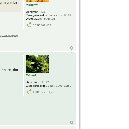
en maar bij
Mister w
Berichten:
411
Geregistreerd:
28 nov 2014 18:01
Woonplaats:
Sudeten
67 bedankjes
2016/Superbowl
sensor, dat
Eduard
Berichten:
10512
Geregistreerd:
30 nov 2009 22:59
1039 bedankjes