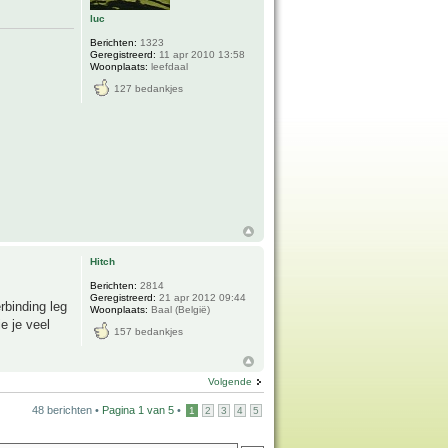
luc
Berichten:
1323
Geregistreerd:
11 apr 2010 13:58
Woonplaats:
leefdaal
127 bedankjes
Hitch
Berichten:
2814
Geregistreerd:
21 apr 2012 09:44
rbinding leg
Woonplaats:
Baal (België)
e je veel
157 bedankjes
Volgende
48 berichten •
Pagina
1
van
5
•
1
2
3
4
5