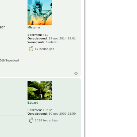
sor
Mister w
Berichten:
411
Geregistreerd:
28 nov 2014 18:01
Woonplaats:
Sudeten
67 bedankjes
2016/Superbowl
Eduard
Berichten:
10512
Geregistreerd:
30 nov 2009 22:59
1039 bedankjes