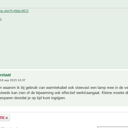
pic.php?f=49&t=9672
21
staat
16 sep 2015 10:37
n waarom ik bij gebruik van warmtekabel ook steevast een lamp mee in de ve
steeds kan zien of de bijwarming ook effectief werkt/aangaat. Kleine moeite di
esparen doordat je op tijd kunt ingrijpen.