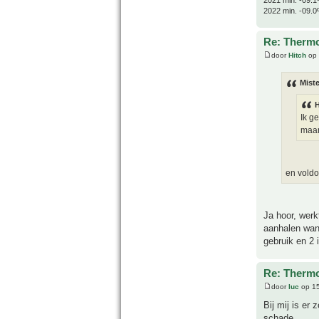
2022 min. -09.0
Re: Thermo
door
Hitch
op 
Miste
H
Ik g
maar 
en voldo
Ja hoor, werk
aanhalen want
gebruik en 2 
Re: Thermo
door
luc
op 15
Bij mij is er
schade