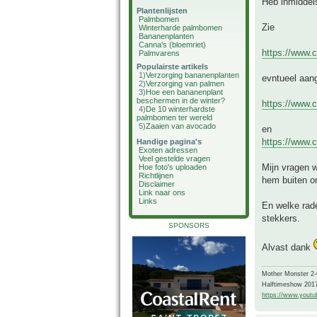
Heb inmiddels
Plantenlijsten
Palmbomen
Zie
Winterharde palmbomen
Bananenplanten
Canna's (bloemriet)
https://www.c
Palmvarens
Populairste artikels
1)
Verzorging bananenplanten
evntueel aan
2)
Verzorging van palmen
3)
Hoe een bananenplant
beschermen in de winter?
https://www.c
4)
De 10 winterhardste
palmbomen ter wereld
5)
Zaaien van avocado
en
https://www.c
Handige pagina's
Exoten adressen
Veel gestelde vragen
Mijn vragen w
Hoe foto's uploaden
Richtlijnen
hem buiten o
Disclaimer
Link naar ons
Links
En welke rade
stekkers.
SPONSORS
Alvast dank
Mother Monster 2
Halftimeshow 201
https://www.yout