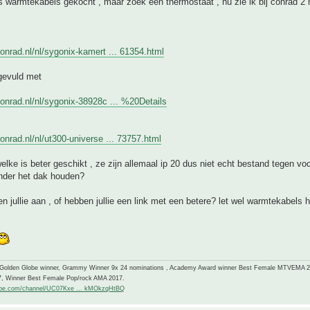
 warmtekabels gekocht , maar zoek een thermostaat , nu zie ik bij conrad 2 
onrad.nl/nl/sygonix-kamert ... 61354.html
gevuld met
onrad.nl/nl/sygonix-38928c ... %20Details
onrad.nl/nl/ut300-universe ... 73757.html
elke is beter geschikt , ze zijn allemaal ip 20 dus niet echt bestand tegen voc
nder het dak houden?
n jullie aan , of hebben jullie een link met een betere? let wel warmtekabels
-Golden Globe winner, Grammy Winner 9x 24 nominations , Academy Award winner Best Female MTVEMA 
7, Winner Best Female Pop/rock AMA 2017.
ube.com/channel/UC07Kxe ... kMOkzqHtBQ