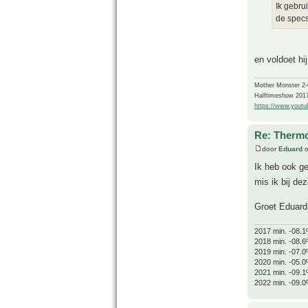
Ik gebru
de specs 
en voldoet hi
Mother Monster 2
Halftimeshow 201
https://www.yout
Re: Thermo
door
Eduard
o
Ik heb ook ge
mis ik bij dez
Groet Eduard
2017 min. -08.1
2018 min. -08.6
2019 min. -07.0
2020 min. -05.0
2021 min. -09.1
2022 min. -09.0