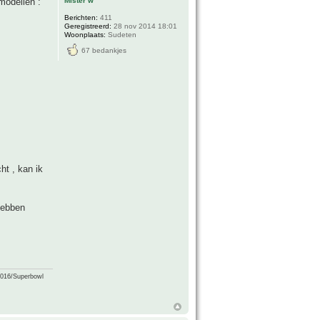
Mister w
modellen :
Berichten:
411
Geregistreerd:
28 nov 2014 18:01
Woonplaats:
Sudeten
67 bedankjes
ht , kan ik
 hebben
2016/Superbowl