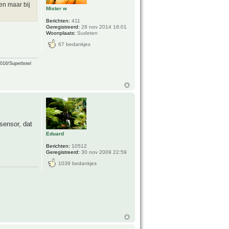
en maar bij
Mister w
Berichten:
411
Geregistreerd:
28 nov 2014 18:01
Woonplaats:
Sudeten
67 bedankjes
2016/Superbowl
sensor, dat
Eduard
Berichten:
10512
Geregistreerd:
30 nov 2009 22:59
1039 bedankjes