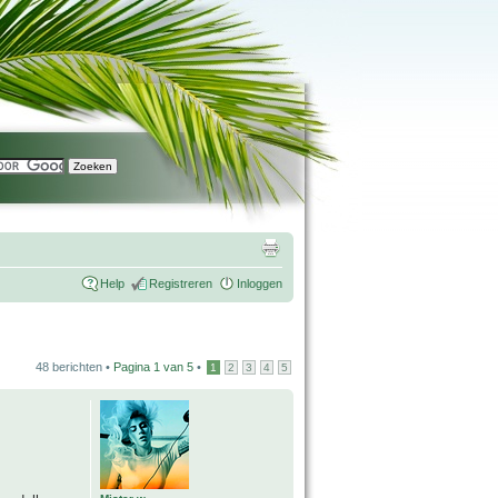
Help
Registreren
Inloggen
48 berichten •
Pagina
1
van
5
•
1
2
3
4
5