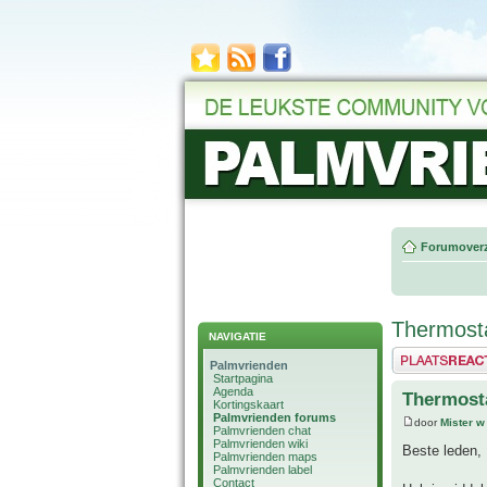
Forumoverz
Thermost
NAVIGATIE
Plaats een reactie
Palmvrienden
Startpagina
Agenda
Thermost
Kortingskaart
Palmvrienden forums
door
Mister w
Palmvrienden chat
Palmvrienden wiki
Beste leden,
Palmvrienden maps
Palmvrienden label
Contact