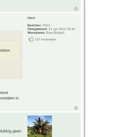
Hitch
Berichten:
2814
Geregistreerd:
21 apr 2012 09:44
Woonplaats:
Baal (België)
157 bedankjes
hebben
ensor
mostaten in
elukkig geen