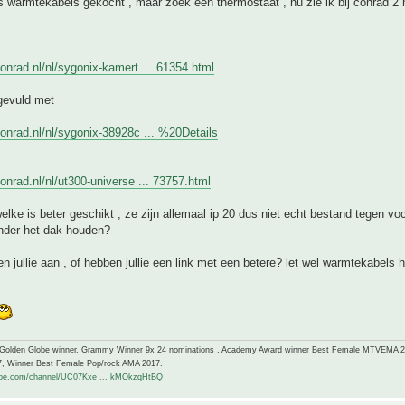
 warmtekabels gekocht , maar zoek een thermostaat , nu zie ik bij conrad 2 
onrad.nl/nl/sygonix-kamert ... 61354.html
gevuld met
onrad.nl/nl/sygonix-38928c ... %20Details
onrad.nl/nl/ut300-universe ... 73757.html
elke is beter geschikt , ze zijn allemaal ip 20 dus niet echt bestand tegen voc
nder het dak houden?
n jullie aan , of hebben jullie een link met een betere? let wel warmtekabels
-Golden Globe winner, Grammy Winner 9x 24 nominations , Academy Award winner Best Female MTVEMA 
7, Winner Best Female Pop/rock AMA 2017.
ube.com/channel/UC07Kxe ... kMOkzqHtBQ