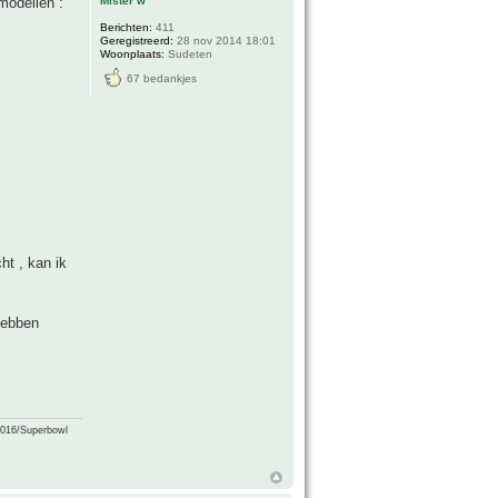
Mister w
modellen :
Berichten:
411
Geregistreerd:
28 nov 2014 18:01
Woonplaats:
Sudeten
67 bedankjes
ht , kan ik
 hebben
2016/Superbowl