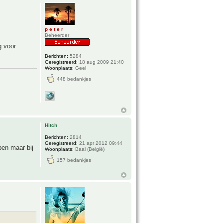
p e t e r
Beheerder
g voor
Berichten:
5284
Geregistreerd:
18 aug 2009 21:40
Woonplaats:
Geel
448 bedankjes
Hitch
Berichten:
2814
Geregistreerd:
21 apr 2012 09:44
ben maar bij
Woonplaats:
Baal (België)
157 bedankjes