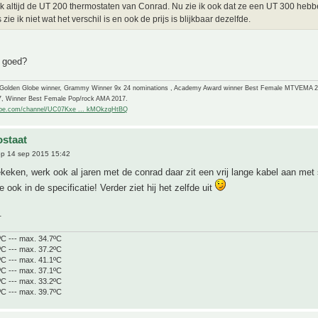
ik altijd de UT 200 thermostaten van Conrad. Nu zie ik ook dat ze een UT 300 hebb
zie ik niet wat het verschil is en ook de prijs is blijkbaar dezelfde.
j goed?
-Golden Globe winner, Grammy Winner 9x 24 nominations , Academy Award winner Best Female MTVEMA 
7, Winner Best Female Pop/rock AMA 2017.
ube.com/channel/UC07Kxe ... kMOkzqHtBQ
staat
p 14 sep 2015 15:42
keken, werk ook al jaren met de conrad daar zit een vrij lange kabel aan met 
e ook in de specificatie! Verder ziet hij het zelfde uit
.
ºC --- max. 34.7ºC
ºC --- max. 37.2ºC
ºC --- max. 41.1ºC
ºC --- max. 37.1ºC
ºC --- max. 33.2ºC
ºC --- max. 39.7ºC