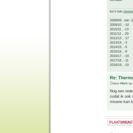
luc's tuin
viewto
2008/09 , min -
2009/10 , -10
2010/11 , -13
2011/12 , -20
2012/13 , -17
2013/14 , -3
2014/15 , -5
2015/16 , -9
2016/17 , -10
2017/18 , -11
2018/19., -10
Re: Thermo
door
Hitch
op 
Nog een rede
zodat ik ook 
miserie kan b
Plaats een reactie