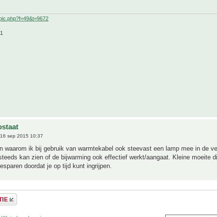
pic.php?f=49&t=9672
21
staat
16 sep 2015 10:37
n waarom ik bij gebruik van warmtekabel ook steevast een lamp mee in de ve
steeds kan zien of de bijwarming ook effectief werkt/aangaat. Kleine moeite di
esparen doordat je op tijd kunt ingrijpen.