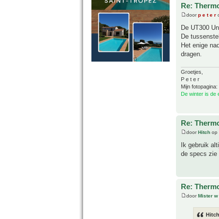
Re: Thermo
door
p e t e r
o
De UT300 Uni
De tussenste
Het enige nad
dragen.
Groetjes,
P e t e r
Mijn fotopagina:
De winter is de
Re: Thermo
door
Hitch
op 
Ik gebruik al
de specs zie i
Re: Thermo
door
Mister w
Hitch