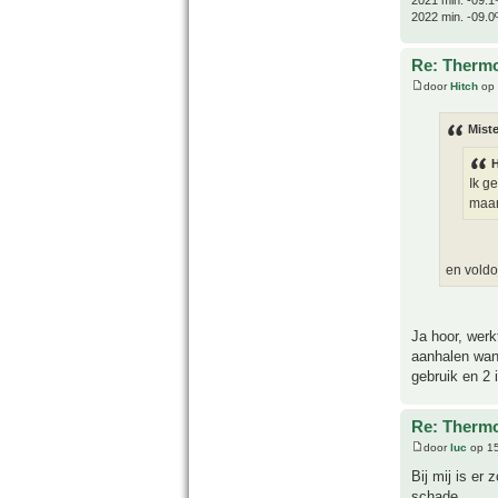
2022 min. -09.0
Re: Thermo
door
Hitch
op 
Miste
H
Ik g
maar 
en voldo
Ja hoor, werk
aanhalen want
gebruik en 2 
Re: Thermo
door
luc
op 15
Bij mij is er
schade