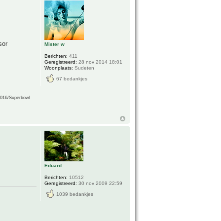
sor
Mister w
Berichten:
411
Geregistreerd:
28 nov 2014 18:01
Woonplaats:
Sudeten
67 bedankjes
2016/Superbowl
Eduard
Berichten:
10512
Geregistreerd:
30 nov 2009 22:59
1039 bedankjes