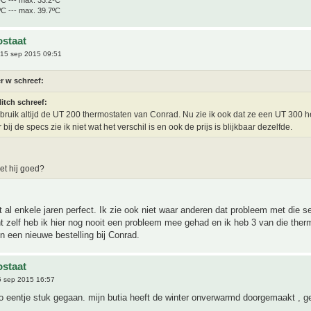
ºC --- max. 39.7ºC
staat
15 sep 2015 09:51
r w schreef:
itch schreef:
ebruik altijd de UT 200 thermostaten van Conrad. Nu zie ik ook dat ze een UT 300 
bij de specs zie ik niet wat het verschil is en ook de prijs is blijkbaar dezelfde.
et hij goed?
t al enkele jaren perfect. Ik zie ook niet waar anderen dat probleem met die s
 zelf heb ik hier nog nooit een probleem mee gehad en ik heb 3 van die ther
in een nieuwe bestelling bij Conrad.
staat
 sep 2015 16:57
 zo eentje stuk gegaan. mijn butia heeft de winter onverwarmd doorgemaakt , g