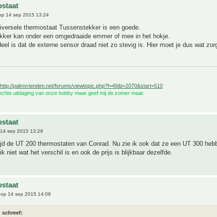
staat
p 14 sep 2015 13:24
versele thermostaat Tussenstekker is een goede.
kker kan onder een omgedraaide emmer of mee in het hokje.
eel is dat de externe sensor draad niet zo stevig is. Hier moet je dus wat zor
http://palmvrienden.net/forums/viewtopic.php?f=49&t=2070&start=510
 echte uitdaging van onze hobby maar geef mij de zomer maar.
staat
14 sep 2015 13:29
tijd de UT 200 thermostaten van Conrad. Nu zie ik ook dat ze een UT 300 heb
k niet wat het verschil is en ook de prijs is blijkbaar dezelfde.
staat
op 14 sep 2015 14:09
 schreef: