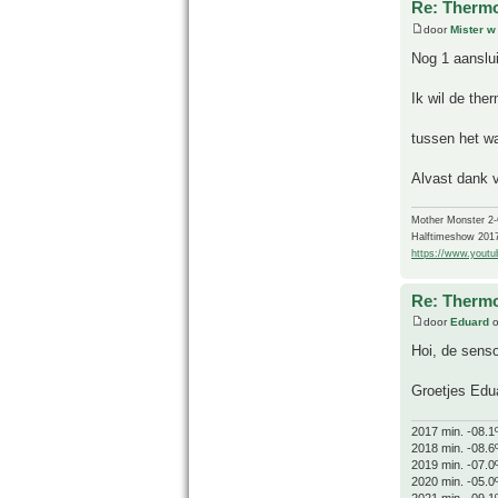
Re: Thermo
door
Mister w
Nog 1 aanslui
Ik wil de the
tussen het w
Alvast dank 
Mother Monster 2
Halftimeshow 201
https://www.yout
Re: Thermo
door
Eduard
o
Hoi, de senso
Groetjes Edu
2017 min. -08.1
2018 min. -08.6
2019 min. -07.0
2020 min. -05.0
2021 min. -09.1