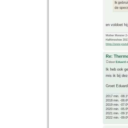
Ik gebru
de specs 
en voldoet hi
Mother Monster 2
Halftimeshow 201
https://www.yout
Re: Thermo
door
Eduard
o
Ik heb ook ge
mis ik bij dez
Groet Eduard
2017 min. -08.1
2018 min. -08.6
2019 min. -07.0
2020 min. -05.0
2021 min. -09.1
2022 min. -09.0