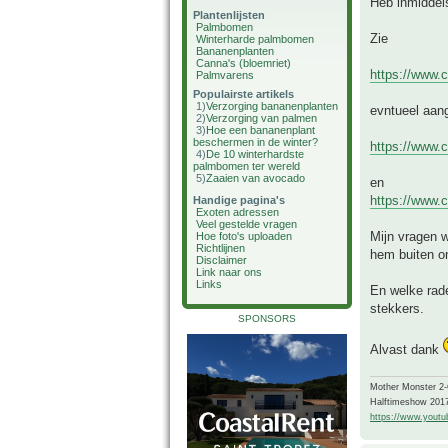
Heb inmiddels
Plantenlijsten
Palmbomen
Zie
Winterharde palmbomen
Bananenplanten
Canna's (bloemriet)
https://www.c
Palmvarens
Populairste artikels
1)
Verzorging bananenplanten
evntueel aan
2)
Verzorging van palmen
3)
Hoe een bananenplant
beschermen in de winter?
https://www.c
4)
De 10 winterhardste
palmbomen ter wereld
5)
Zaaien van avocado
en
https://www.c
Handige pagina's
Exoten adressen
Veel gestelde vragen
Mijn vragen w
Hoe foto's uploaden
Richtlijnen
hem buiten o
Disclaimer
Link naar ons
Links
En welke rade
stekkers.
SPONSORS
Alvast dank
Mother Monster 2
Halftimeshow 201
https://www.yout