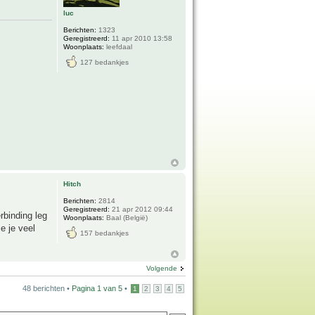
luc
Berichten:
1323
Geregistreerd:
11 apr 2010 13:58
Woonplaats:
leefdaal
127 bedankjes
Hitch
Berichten:
2814
Geregistreerd:
21 apr 2012 09:44
rbinding leg
Woonplaats:
Baal (België)
e je veel
157 bedankjes
Volgende
48 berichten •
Pagina
1
van
5
•
1
2
3
4
5