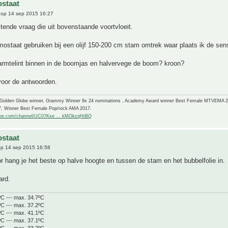
staat
op 14 sep 2015 16:27
tende vraag die uit bovenstaande voortvloeit.
rmostaat gebruiken bij een olijf 150-200 cm stam omtrek waar plaats ik de sen
armtelint binnen in de boomjas en halvervege de boom? kroon?
voor de antwoorden.
-Golden Globe winner, Grammy Winner 9x 24 nominations , Academy Award winner Best Female MTVEMA 
7, Winner Best Female Pop/rock AMA 2017.
ube.com/channel/UC07Kxe ... kMOkzqHtBQ
staat
p 14 sep 2015 16:58
r hang je het beste op halve hoogte en tussen de stam en het bubbelfolie in.
ard.
ºC --- max. 34.7ºC
ºC --- max. 37.2ºC
ºC --- max. 41.1ºC
ºC --- max. 37.1ºC
ºC --- max. 33.2ºC