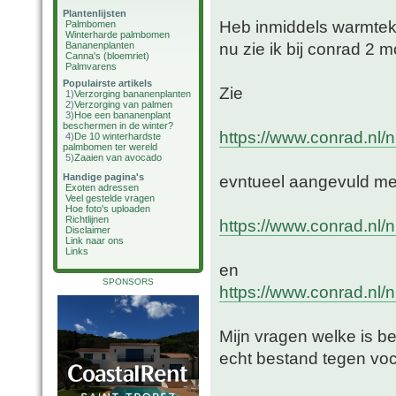
Plantenlijsten
Heb inmiddels warmtek
Palmbomen
Winterharde palmbomen
nu zie ik bij conrad 2 m
Bananenplanten
Canna's (bloemriet)
Palmvarens
Populairste artikels
Zie
1)
Verzorging bananenplanten
2)
Verzorging van palmen
3)
Hoe een bananenplant
beschermen in de winter?
https://www.conrad.nl/n
4)
De 10 winterhardste
palmbomen ter wereld
5)
Zaaien van avocado
Handige pagina's
evntueel aangevuld me
Exoten adressen
Veel gestelde vragen
Hoe foto's uploaden
Richtlijnen
https://www.conrad.nl/n
Disclaimer
Link naar ons
Links
en
SPONSORS
https://www.conrad.nl/n
Mijn vragen welke is bet
echt bestand tegen voc