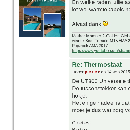
En welke raden jullie a
let wel warmtekabels h
Alvast dank
Mother Monster 2-Golden Glob
winner Best Female MTVEMA 2
Pop/rock AMA 2017.
https://www.youtube.com/chan
Re: Thermostaat
door
p e t e r
op 14 sep 2015
De UT300 Universele t
De tussenstekker kan 
hokje.
Het enige nadeel is dat
moet je dus wat zorg v
Groetjes,
P e t e r