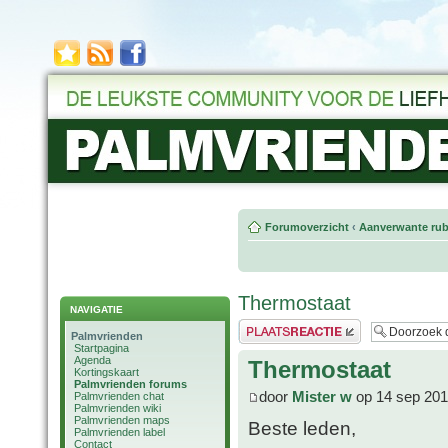
Forumoverzicht
‹
Aanverwante rub
Thermostaat
NAVIGATIE
Plaats een reactie
Palmvrienden
Startpagina
Agenda
Thermostaat
Kortingskaart
Palmvrienden forums
door
Mister w
op 14 sep 201
Palmvrienden chat
Palmvrienden wiki
Palmvrienden maps
Beste leden,
Palmvrienden label
Contact