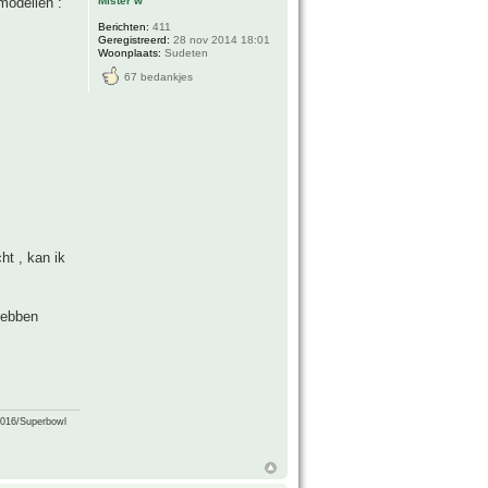
Mister w
modellen :
Berichten:
411
Geregistreerd:
28 nov 2014 18:01
Woonplaats:
Sudeten
67 bedankjes
ht , kan ik
 hebben
2016/Superbowl