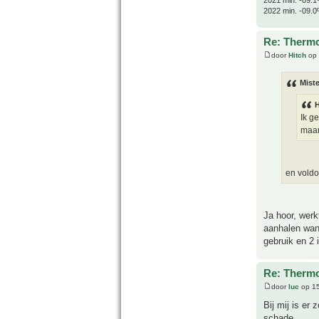
2022 min. -09.0
Re: Thermo
door
Hitch
op 
Miste
H
Ik g
maar 
en voldo
Ja hoor, werk
aanhalen want
gebruik en 2 
Re: Thermo
door
luc
op 15
Bij mij is er
schade