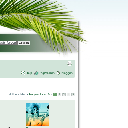
Help
Registreren
Inloggen
48 berichten •
Pagina
1
van
5
•
1
2
3
4
5