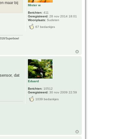
en maar bij
Mister w
Berichten:
411
Geregistreerd:
28 nov 2014 18:01
Woonplaats:
Sudeten
67 bedankjes
2016/Superbowl
sensor, dat
Eduard
Berichten:
10512
Geregistreerd:
30 nov 2009 22:59
1039 bedankjes