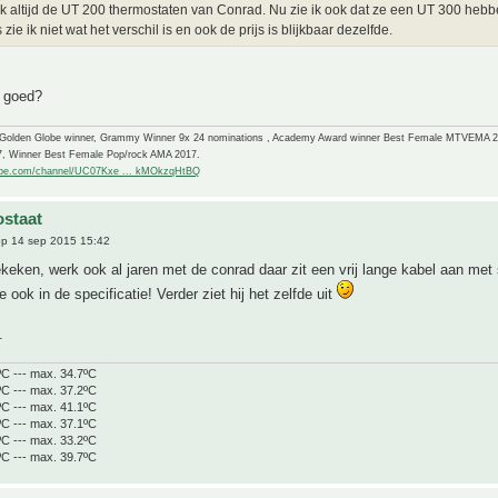
ik altijd de UT 200 thermostaten van Conrad. Nu zie ik ook dat ze een UT 300 hebb
zie ik niet wat het verschil is en ook de prijs is blijkbaar dezelfde.
j goed?
-Golden Globe winner, Grammy Winner 9x 24 nominations , Academy Award winner Best Female MTVEMA 
7, Winner Best Female Pop/rock AMA 2017.
ube.com/channel/UC07Kxe ... kMOkzqHtBQ
staat
p 14 sep 2015 15:42
keken, werk ook al jaren met de conrad daar zit een vrij lange kabel aan met 
e ook in de specificatie! Verder ziet hij het zelfde uit
.
ºC --- max. 34.7ºC
ºC --- max. 37.2ºC
ºC --- max. 41.1ºC
ºC --- max. 37.1ºC
ºC --- max. 33.2ºC
ºC --- max. 39.7ºC