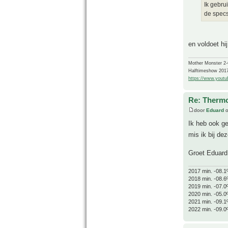
Ik gebru
de specs 
en voldoet hi
Mother Monster 2
Halftimeshow 201
https://www.yout
Re: Thermo
door
Eduard
o
Ik heb ook ge
mis ik bij dez
Groet Eduard
2017 min. -08.1
2018 min. -08.6
2019 min. -07.0
2020 min. -05.0
2021 min. -09.1
2022 min. -09.0