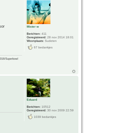
sor
Mister w
Berichten:
411
Geregistreerd:
28 nov 2014 18:01
Woonplaats:
Sudeten
67 bedankjes
2016/Superbowl
Eduard
Berichten:
10512
Geregistreerd:
30 nov 2009 22:59
1039 bedankjes