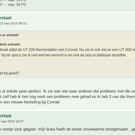
ºC --- max. 39.7ºC
staat
15 sep 2015 09:51
r w schreef:
itch schreef:
ebruik altijd de UT 200 thermostaten van Conrad. Nu zie ik ook dat ze een UT 300 
bij de specs zie ik niet wat het verschil is en ook de prijs is blijkbaar dezelfde.
et hij goed?
t al enkele jaren perfect. Ik zie ook niet waar anderen dat probleem met die s
 zelf heb ik hier nog nooit een probleem mee gehad en ik heb 3 van die ther
in een nieuwe bestelling bij Conrad.
staat
 sep 2015 16:57
 zo eentje stuk gegaan. mijn butia heeft de winter onverwarmd doorgemaakt , g