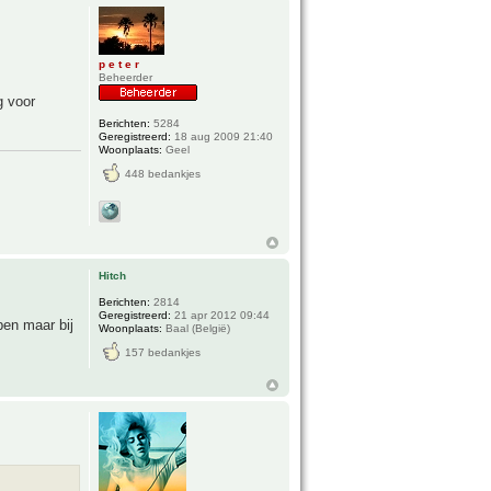
p e t e r
Beheerder
g voor
Berichten:
5284
Geregistreerd:
18 aug 2009 21:40
Woonplaats:
Geel
448 bedankjes
Hitch
Berichten:
2814
Geregistreerd:
21 apr 2012 09:44
ben maar bij
Woonplaats:
Baal (België)
157 bedankjes