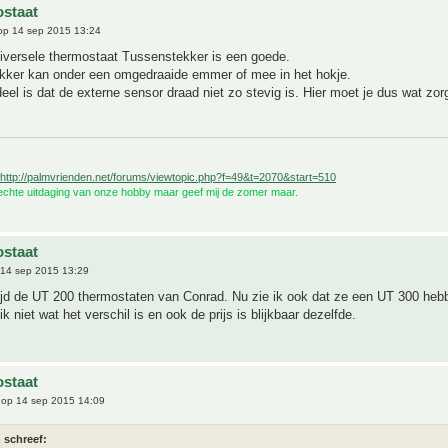
staat
p 14 sep 2015 13:24
versele thermostaat Tussenstekker is een goede.
kker kan onder een omgedraaide emmer of mee in het hokje.
eel is dat de externe sensor draad niet zo stevig is. Hier moet je dus wat zor
http://palmvrienden.net/forums/viewtopic.php?f=49&t=2070&start=510
 echte uitdaging van onze hobby maar geef mij de zomer maar.
staat
14 sep 2015 13:29
tijd de UT 200 thermostaten van Conrad. Nu zie ik ook dat ze een UT 300 heb
k niet wat het verschil is en ook de prijs is blijkbaar dezelfde.
staat
op 14 sep 2015 14:09
 schreef: