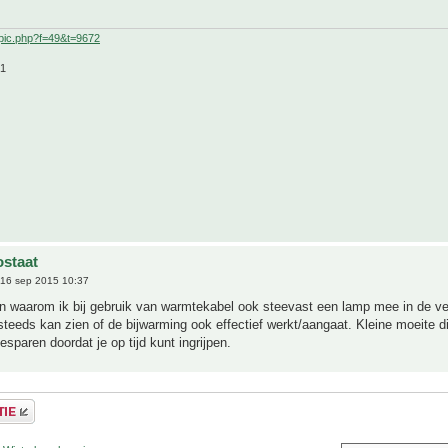
pic.php?f=49&t=9672
21
staat
16 sep 2015 10:37
n waarom ik bij gebruik van warmtekabel ook steevast een lamp mee in de ve
steeds kan zien of de bijwarming ook effectief werkt/aangaat. Kleine moeite di
esparen doordat je op tijd kunt ingrijpen.