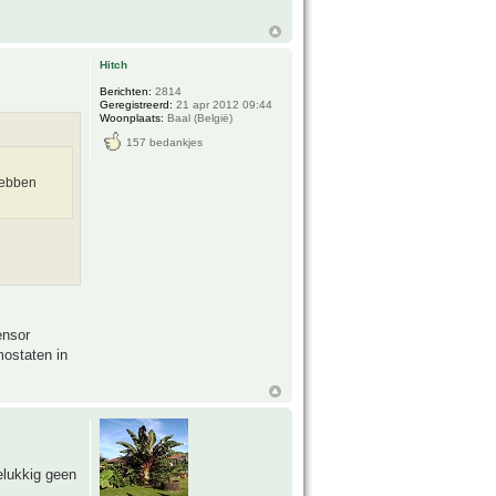
Hitch
Berichten:
2814
Geregistreerd:
21 apr 2012 09:44
Woonplaats:
Baal (België)
157 bedankjes
hebben
ensor
mostaten in
elukkig geen