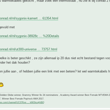
 warmtekabels gekocht , maar zoek een thermostaat , nu zie ik bij conrad 2 
onrad.nl/nl/sygonix-kamert ... 61354.html
gevuld met
onrad.nl/nl/sygonix-38928c ... %20Details
onrad.nl/nl/ut300-universe ... 73757.html
elke is beter geschikt , ze zijn allemaal ip 20 dus niet echt bestand tegen voc
nder het dak houden?
n jullie aan , of hebben jullie een link met een betere? let wel warmtekabels
-Golden Globe winner, Grammy Winner 9x 24 nominations , Academy Award winner Best Female MTVEMA 
7, Winner Best Female Pop/rock AMA 2017.
ube.com/channel/UC07Kxe ... kMOkzqHtBQ