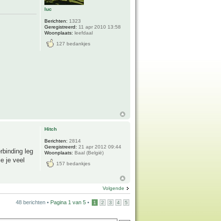
luc
Berichten:
1323
Geregistreerd:
11 apr 2010 13:58
Woonplaats:
leefdaal
127 bedankjes
Hitch
Berichten:
2814
Geregistreerd:
21 apr 2012 09:44
rbinding leg
Woonplaats:
Baal (België)
e je veel
157 bedankjes
Volgende
48 berichten •
Pagina
1
van
5
•
1
2
3
4
5