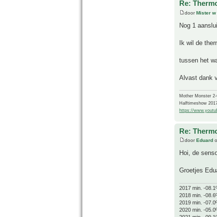
Re: Thermo
door
Mister w
Nog 1 aanslui
Ik wil de the
tussen het w
Alvast dank 
Mother Monster 2
Halftimeshow 201
https://www.yout
Re: Thermo
door
Eduard
o
Hoi, de senso
Groetjes Edu
2017 min. -08.1
2018 min. -08.6
2019 min. -07.0
2020 min. -05.0
2021 min. -09.1