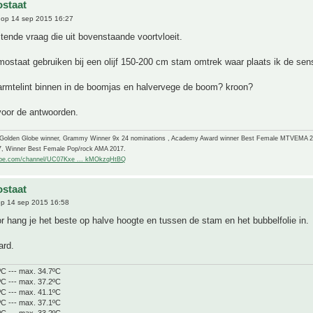
staat
op 14 sep 2015 16:27
tende vraag die uit bovenstaande voortvloeit.
rmostaat gebruiken bij een olijf 150-200 cm stam omtrek waar plaats ik de sen
armtelint binnen in de boomjas en halvervege de boom? kroon?
voor de antwoorden.
-Golden Globe winner, Grammy Winner 9x 24 nominations , Academy Award winner Best Female MTVEMA 
7, Winner Best Female Pop/rock AMA 2017.
ube.com/channel/UC07Kxe ... kMOkzqHtBQ
staat
p 14 sep 2015 16:58
r hang je het beste op halve hoogte en tussen de stam en het bubbelfolie in.
ard.
ºC --- max. 34.7ºC
ºC --- max. 37.2ºC
ºC --- max. 41.1ºC
ºC --- max. 37.1ºC
ºC --- max. 33.2ºC