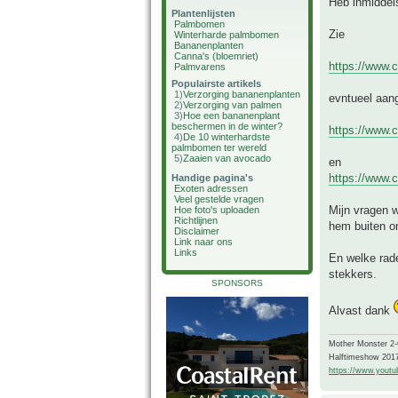
Heb inmiddels
Plantenlijsten
Palmbomen
Zie
Winterharde palmbomen
Bananenplanten
Canna's (bloemriet)
https://www.c
Palmvarens
Populairste artikels
1)
Verzorging bananenplanten
evntueel aan
2)
Verzorging van palmen
3)
Hoe een bananenplant
beschermen in de winter?
https://www.c
4)
De 10 winterhardste
palmbomen ter wereld
5)
Zaaien van avocado
en
https://www.c
Handige pagina's
Exoten adressen
Veel gestelde vragen
Mijn vragen w
Hoe foto's uploaden
Richtlijnen
hem buiten o
Disclaimer
Link naar ons
Links
En welke rade
stekkers.
SPONSORS
Alvast dank
Mother Monster 2
Halftimeshow 201
https://www.yout