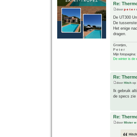
Re: Thermo
door
p e t e r
o
De UT300 Uni
De tussenste
Het enige nad
dragen.
Groetjes,
P e t e r
Mijn fotopagina:
De winter is de
Re: Thermo
door
Hitch
op 
Ik gebruik al
de specs zie i
Re: Thermo
door
Mister w
Hitch