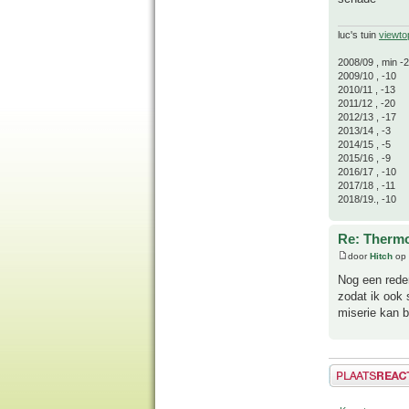
luc's tuin
viewto
2008/09 , min -
2009/10 , -10
2010/11 , -13
2011/12 , -20
2012/13 , -17
2013/14 , -3
2014/15 , -5
2015/16 , -9
2016/17 , -10
2017/18 , -11
2018/19., -10
Re: Thermo
door
Hitch
op 
Nog een rede
zodat ik ook 
miserie kan b
Plaats een reactie