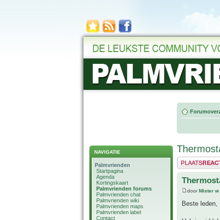
Forumoverz
Thermost
NAVIGATIE
Plaats een reactie
Palmvrienden
Startpagina
Agenda
Thermost
Kortingskaart
Palmvrienden forums
door
Mister w
Palmvrienden chat
Palmvrienden wiki
Beste leden,
Palmvrienden maps
Palmvrienden label
Contact