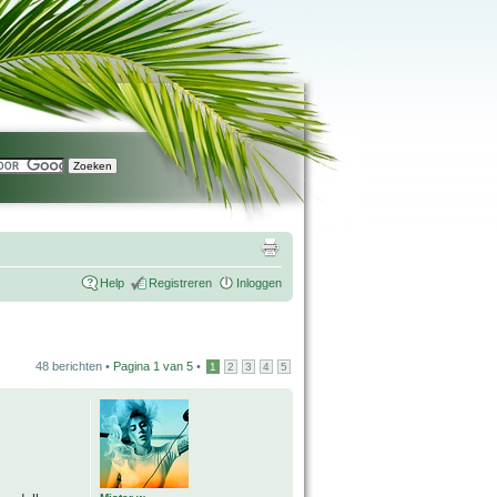
Help
Registreren
Inloggen
48 berichten •
Pagina
1
van
5
•
1
2
3
4
5