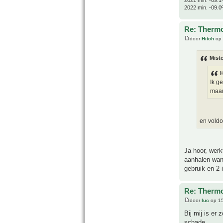
2022 min. -09.0
Re: Thermo
door
Hitch
op 
Miste
H
Ik g
maar 
en voldo
Ja hoor, werk
aanhalen want
gebruik en 2 
Re: Thermo
door
luc
op 15
Bij mij is er
schade