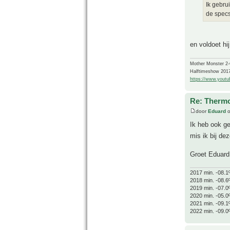
Ik gebru
de specs 
en voldoet hi
Mother Monster 2
Halftimeshow 201
https://www.yout
Re: Thermo
door
Eduard
o
Ik heb ook ge
mis ik bij dez
Groet Eduard
2017 min. -08.1
2018 min. -08.6
2019 min. -07.0
2020 min. -05.0
2021 min. -09.1
2022 min. -09.0