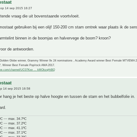
staat
op 14 sep 2015 16:27
tende vraag die uit bovenstaande voortvloeit.
rmostaat gebruiken bij een olijf 150-200 cm stam omtrek waar plaats ik de sen
armtelint binnen in de boomjas en halvervege de boom? kroon?
voor de antwoorden.
-Golden Globe winner, Grammy Winner 9x 24 nominations , Academy Award winner Best Female MTVEMA 
7, Winner Best Female Pop/rock AMA 2017.
ube.com/channel/UC07Kxe ... kMOkzqHtBQ
staat
p 14 sep 2015 16:58
r hang je het beste op halve hoogte en tussen de stam en het bubbelfolie in.
ard.
ºC --- max. 34.7ºC
ºC --- max. 37.2ºC
ºC --- max. 41.1ºC
ºC --- max. 37.1ºC
ºC --- max. 33.2ºC