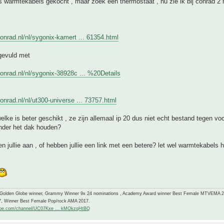
 warmtekabels gekocht , maar zoek een thermostaat , nu zie ik bij conrad 2 
onrad.nl/nl/sygonix-kamert ... 61354.html
gevuld met
onrad.nl/nl/sygonix-38928c ... %20Details
onrad.nl/nl/ut300-universe ... 73757.html
elke is beter geschikt , ze zijn allemaal ip 20 dus niet echt bestand tegen voc
nder het dak houden?
n jullie aan , of hebben jullie een link met een betere? let wel warmtekabels
-Golden Globe winner, Grammy Winner 9x 24 nominations , Academy Award winner Best Female MTVEMA 
7, Winner Best Female Pop/rock AMA 2017.
ube.com/channel/UC07Kxe ... kMOkzqHtBQ