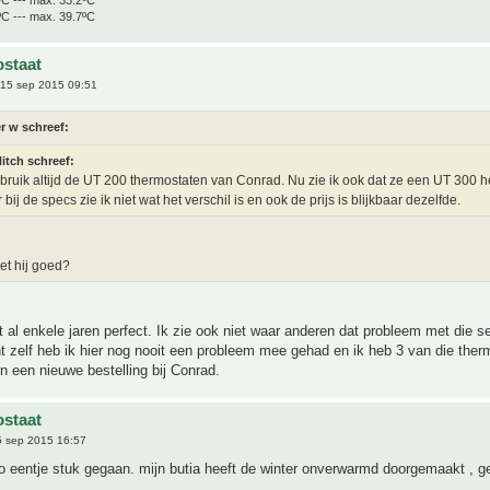
ºC --- max. 39.7ºC
staat
15 sep 2015 09:51
r w schreef:
itch schreef:
ebruik altijd de UT 200 thermostaten van Conrad. Nu zie ik ook dat ze een UT 300 
bij de specs zie ik niet wat het verschil is en ook de prijs is blijkbaar dezelfde.
et hij goed?
t al enkele jaren perfect. Ik zie ook niet waar anderen dat probleem met die s
 zelf heb ik hier nog nooit een probleem mee gehad en ik heb 3 van die ther
in een nieuwe bestelling bij Conrad.
staat
 sep 2015 16:57
 zo eentje stuk gegaan. mijn butia heeft de winter onverwarmd doorgemaakt , g