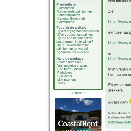
Heb inmiddels
Plantenlijsten
Palmbomen
Zie
Winterharde palmbomen
Bananenplanten
Canna's (bloemriet)
https://www.c
Palmvarens
Populairste artikels
1)
Verzorging bananenplanten
evntueel aan
2)
Verzorging van palmen
3)
Hoe een bananenplant
beschermen in de winter?
https://www.c
4)
De 10 winterhardste
palmbomen ter wereld
5)
Zaaien van avocado
en
https://www.c
Handige pagina's
Exoten adressen
Veel gestelde vragen
Mijn vragen w
Hoe foto's uploaden
Richtlijnen
hem buiten o
Disclaimer
Link naar ons
Links
En welke rade
stekkers.
SPONSORS
Alvast dank
Mother Monster 2
Halftimeshow 201
https://www.yout