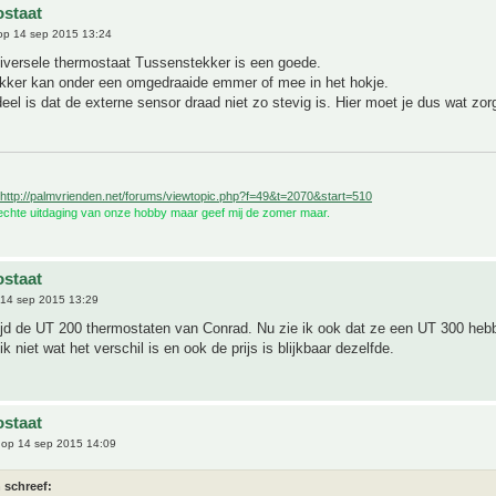
staat
p 14 sep 2015 13:24
versele thermostaat Tussenstekker is een goede.
kker kan onder een omgedraaide emmer of mee in het hokje.
eel is dat de externe sensor draad niet zo stevig is. Hier moet je dus wat zor
http://palmvrienden.net/forums/viewtopic.php?f=49&t=2070&start=510
 echte uitdaging van onze hobby maar geef mij de zomer maar.
staat
14 sep 2015 13:29
tijd de UT 200 thermostaten van Conrad. Nu zie ik ook dat ze een UT 300 heb
k niet wat het verschil is en ook de prijs is blijkbaar dezelfde.
staat
op 14 sep 2015 14:09
 schreef: