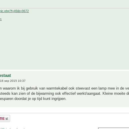
pic.php?f=49&t=9672
21
staat
16 sep 2015 10:37
n waarom ik bij gebruik van warmtekabel ook steevast een lamp mee in de ve
steeds kan zien of de bijwarming ook effectief werkt/aangaat. Kleine moeite di
esparen doordat je op tijd kunt ingrijpen.