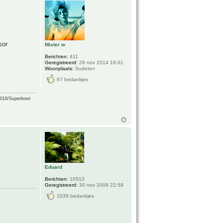
sor
Mister w
Berichten:
411
Geregistreerd:
28 nov 2014 18:01
Woonplaats:
Sudeten
67 bedankjes
2016/Superbowl
Eduard
Berichten:
10512
Geregistreerd:
30 nov 2009 22:59
1039 bedankjes