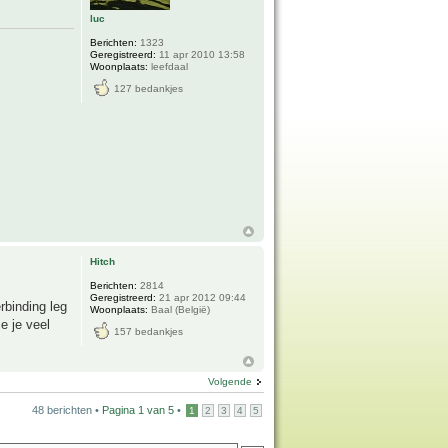
luc
Berichten:
1323
Geregistreerd:
11 apr 2010 13:58
Woonplaats:
leefdaal
127 bedankjes
Hitch
Berichten:
2814
Geregistreerd:
21 apr 2012 09:44
rbinding leg
Woonplaats:
Baal (België)
e je veel
157 bedankjes
Volgende
48 berichten •
Pagina
1
van
5
•
1
2
3
4
5