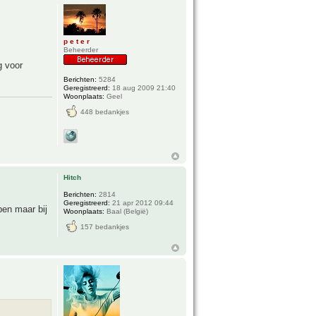
p e t e r
Beheerder
g voor
Berichten:
5284
Geregistreerd:
18 aug 2009 21:40
Woonplaats:
Geel
448 bedankjes
Hitch
Berichten:
2814
Geregistreerd:
21 apr 2012 09:44
ben maar bij
Woonplaats:
Baal (België)
157 bedankjes