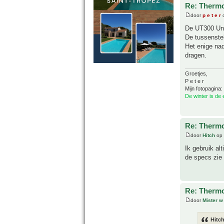
Re: Thermo
door
p e t e r
o
De UT300 Uni
De tussenste
Het enige nad
dragen.
Groetjes,
P e t e r
Mijn fotopagina:
De winter is de
Re: Thermo
door
Hitch
op 
Ik gebruik al
de specs zie i
Re: Thermo
door
Mister w
Hitch