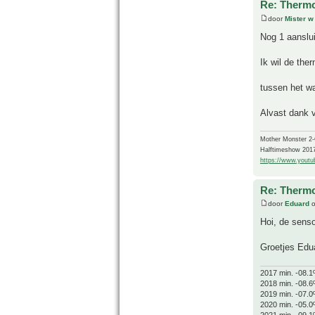
Re: Thermo
door
Mister w
Nog 1 aanslui
Ik wil de the
tussen het w
Alvast dank 
Mother Monster 2
Halftimeshow 201
https://www.yout
Re: Thermo
door
Eduard
o
Hoi, de senso
Groetjes Edu
2017 min. -08.1
2018 min. -08.6
2019 min. -07.0
2020 min. -05.0
2021 min. -09.1