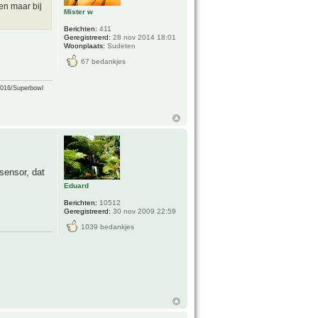
en maar bij
Mister w
Berichten:
411
Geregistreerd:
28 nov 2014 18:01
Woonplaats:
Sudeten
67 bedankjes
2016/Superbowl
sensor, dat
Eduard
Berichten:
10512
Geregistreerd:
30 nov 2009 22:59
1039 bedankjes