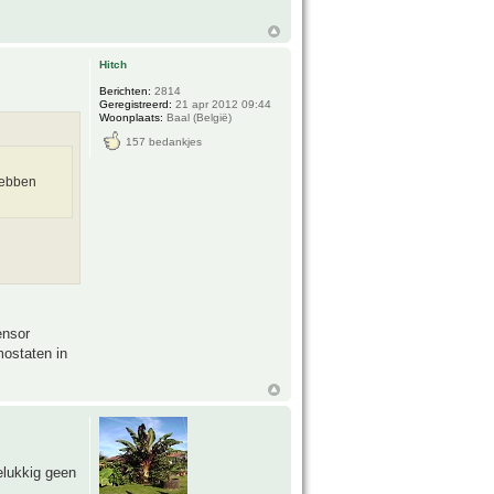
Hitch
Berichten:
2814
Geregistreerd:
21 apr 2012 09:44
Woonplaats:
Baal (België)
157 bedankjes
hebben
ensor
mostaten in
elukkig geen