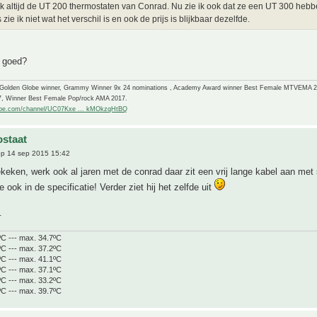
ik altijd de UT 200 thermostaten van Conrad. Nu zie ik ook dat ze een UT 300 hebb
zie ik niet wat het verschil is en ook de prijs is blijkbaar dezelfde.
j goed?
-Golden Globe winner, Grammy Winner 9x 24 nominations , Academy Award winner Best Female MTVEMA 
7, Winner Best Female Pop/rock AMA 2017.
ube.com/channel/UC07Kxe ... kMOkzqHtBQ
staat
p 14 sep 2015 15:42
keken, werk ook al jaren met de conrad daar zit een vrij lange kabel aan met 
e ook in de specificatie! Verder ziet hij het zelfde uit
.
ºC --- max. 34.7ºC
ºC --- max. 37.2ºC
ºC --- max. 41.1ºC
ºC --- max. 37.1ºC
ºC --- max. 33.2ºC
ºC --- max. 39.7ºC