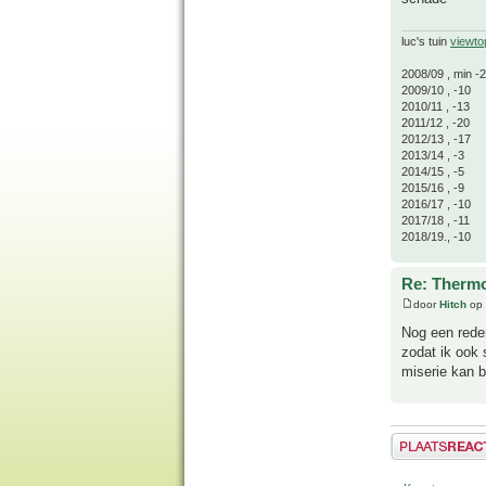
luc's tuin
viewto
2008/09 , min -
2009/10 , -10
2010/11 , -13
2011/12 , -20
2012/13 , -17
2013/14 , -3
2014/15 , -5
2015/16 , -9
2016/17 , -10
2017/18 , -11
2018/19., -10
Re: Thermo
door
Hitch
op 
Nog een rede
zodat ik ook 
miserie kan b
Plaats een reactie