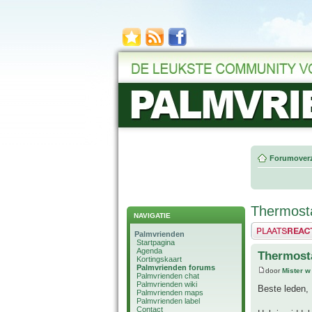
Forumoverz
Thermost
NAVIGATIE
Plaats een reactie
Palmvrienden
Startpagina
Agenda
Thermost
Kortingskaart
Palmvrienden forums
door
Mister w
Palmvrienden chat
Palmvrienden wiki
Beste leden,
Palmvrienden maps
Palmvrienden label
Contact