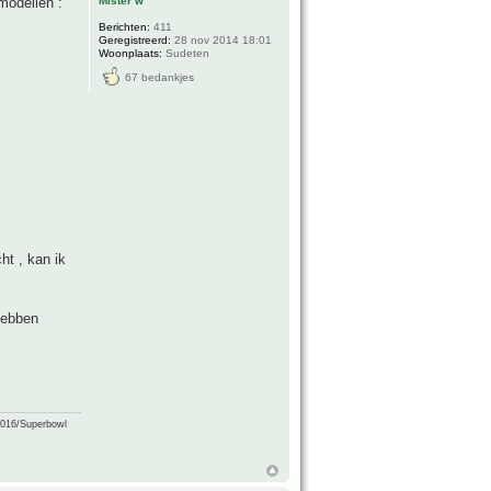
Mister w
modellen :
Berichten:
411
Geregistreerd:
28 nov 2014 18:01
Woonplaats:
Sudeten
67 bedankjes
ht , kan ik
 hebben
2016/Superbowl