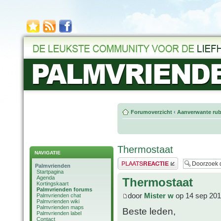
Forumoverzicht
‹
Aanverwante rub
Thermostaat
NAVIGATIE
Plaats een reactie
Palmvrienden
Startpagina
Agenda
Thermostaat
Kortingskaart
Palmvrienden forums
door
Mister w
op 14 sep 201
Palmvrienden chat
Palmvrienden wiki
Palmvrienden maps
Beste leden,
Palmvrienden label
Contact