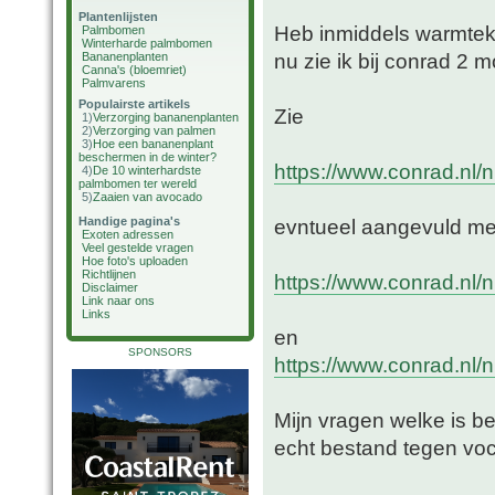
Plantenlijsten
Heb inmiddels warmtek
Palmbomen
Winterharde palmbomen
nu zie ik bij conrad 2 m
Bananenplanten
Canna's (bloemriet)
Palmvarens
Populairste artikels
Zie
1)
Verzorging bananenplanten
2)
Verzorging van palmen
3)
Hoe een bananenplant
beschermen in de winter?
https://www.conrad.nl/n
4)
De 10 winterhardste
palmbomen ter wereld
5)
Zaaien van avocado
Handige pagina's
evntueel aangevuld me
Exoten adressen
Veel gestelde vragen
Hoe foto's uploaden
Richtlijnen
https://www.conrad.nl/n
Disclaimer
Link naar ons
Links
en
SPONSORS
https://www.conrad.nl/n
Mijn vragen welke is bet
echt bestand tegen voc