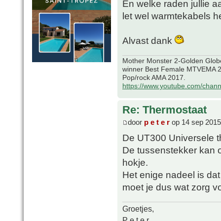
En welke raden jullie a
let wel warmtekabels h
Alvast dank
Mother Monster 2-Golden Glob
winner Best Female MTVEMA 2
Pop/rock AMA 2017.
https://www.youtube.com/chan
Re: Thermostaat
door
p e t e r
op 14 sep 2015
De UT300 Universele t
De tussenstekker kan 
hokje.
Het enige nadeel is dat
moet je dus wat zorg v
Groetjes,
P e t e r