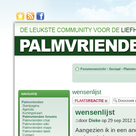
Forumoverzicht
‹
Sociaal
‹
Planten
wensenlijst
NAVIGATIE
Plaats een reactie
Palmvrienden
Startpagina
Agenda
wensenlijst
Kortingskaart
Palmvrienden forums
door
Dieke
op 29 sep 2012 1
Palmvrienden chat
Palmvrienden wiki
Palmvrienden maps
Aangezien ik in een and
Palmvrienden label
Contact