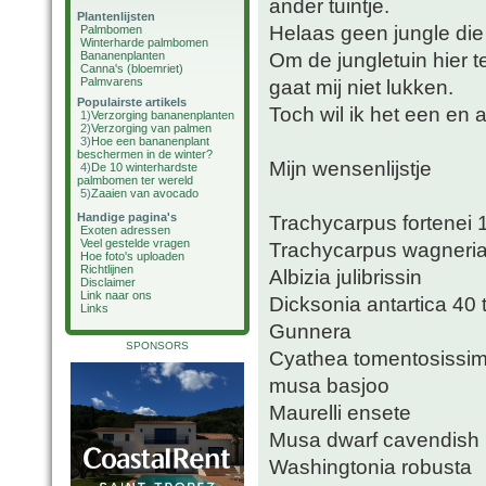
ander tuintje.
Plantenlijsten
Helaas geen jungle di
Palmbomen
Winterharde palmbomen
Om de jungletuin hier t
Bananenplanten
Canna's (bloemriet)
Palmvarens
gaat mij niet lukken.
Populairste artikels
Toch wil ik het een en a
1)
Verzorging bananenplanten
2)
Verzorging van palmen
3)
Hoe een bananenplant
beschermen in de winter?
Mijn wensenlijstje
4)
De 10 winterhardste
palmbomen ter wereld
5)
Zaaien van avocado
Handige pagina's
Trachycarpus fortenei
Exoten adressen
Veel gestelde vragen
Trachycarpus wagneri
Hoe foto's uploaden
Richtlijnen
Albizia julibrissin
Disclaimer
Link naar ons
Dicksonia antartica 40
Links
Gunnera
SPONSORS
Cyathea tomentosissi
musa basjoo
Maurelli ensete
Musa dwarf cavendish
Washingtonia robusta