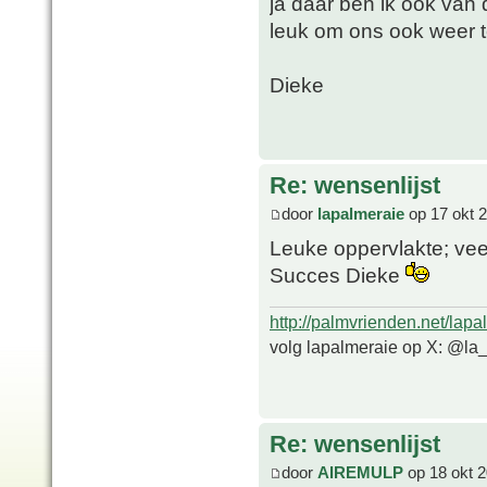
ja daar ben ik ook van d
leuk om ons ook weer t
Dieke
Re: wensenlijst
door
lapalmeraie
op 17 okt 
Leuke oppervlakte; vee
Succes Dieke
http://palmvrienden.net/lapa
volg lapalmeraie op X: @la
Re: wensenlijst
door
AIREMULP
op 18 okt 2