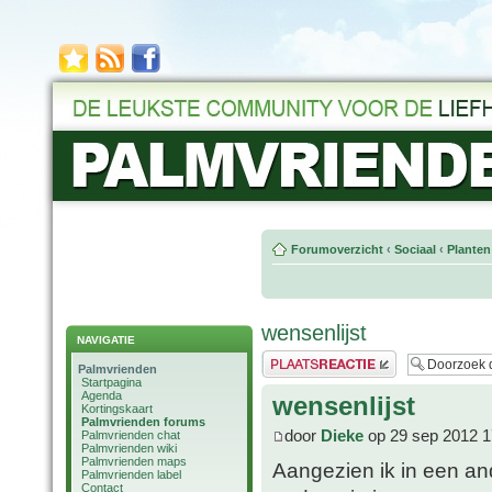
Forumoverzicht
‹
Sociaal
‹
Planten
wensenlijst
NAVIGATIE
Plaats een reactie
Palmvrienden
Startpagina
Agenda
wensenlijst
Kortingskaart
Palmvrienden forums
door
Dieke
op 29 sep 2012 1
Palmvrienden chat
Palmvrienden wiki
Palmvrienden maps
Aangezien ik in een and
Palmvrienden label
Contact