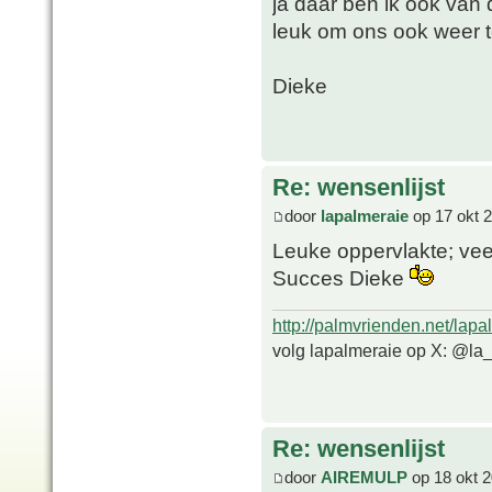
ja daar ben ik ook van d
leuk om ons ook weer t
Dieke
Re: wensenlijst
door
lapalmeraie
op 17 okt 
Leuke oppervlakte; vee
Succes Dieke
http://palmvrienden.net/lapa
volg lapalmeraie op X: @la
Re: wensenlijst
door
AIREMULP
op 18 okt 2