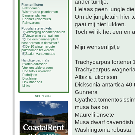
ander tuintje.
Plantenlijsten
Helaas geen jungle di
Palmbomen
Winterharde palmbomen
Om de jungletuin hier t
Bananenplanten
Canna's (bloemriet)
Palmvarens
gaat mij niet lukken.
Populairste artikels
Toch wil ik het een en a
1)
Verzorging bananenplanten
2)
Verzorging van palmen
3)
Hoe een bananenplant
beschermen in de winter?
Mijn wensenlijstje
4)
De 10 winterhardste
palmbomen ter wereld
5)
Zaaien van avocado
Handige pagina's
Trachycarpus fortenei
Exoten adressen
Veel gestelde vragen
Trachycarpus wagneri
Hoe foto's uploaden
Richtlijnen
Albizia julibrissin
Disclaimer
Link naar ons
Dicksonia antartica 40
Links
Gunnera
SPONSORS
Cyathea tomentosissi
musa basjoo
Maurelli ensete
Musa dwarf cavendish
Washingtonia robusta