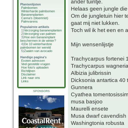
ander tuintje.
Plantenlijsten
Helaas geen jungle di
Palmbomen
Winterharde palmbomen
Om de jungletuin hier t
Bananenplanten
Canna's (bloemriet)
Palmvarens
gaat mij niet lukken.
Populairste artikels
Toch wil ik het een en a
1)
Verzorging bananenplanten
2)
Verzorging van palmen
3)
Hoe een bananenplant
beschermen in de winter?
Mijn wensenlijstje
4)
De 10 winterhardste
palmbomen ter wereld
5)
Zaaien van avocado
Handige pagina's
Trachycarpus fortenei
Exoten adressen
Veel gestelde vragen
Trachycarpus wagneri
Hoe foto's uploaden
Richtlijnen
Albizia julibrissin
Disclaimer
Link naar ons
Dicksonia antartica 40
Links
Gunnera
SPONSORS
Cyathea tomentosissi
musa basjoo
Maurelli ensete
Musa dwarf cavendish
Washingtonia robusta