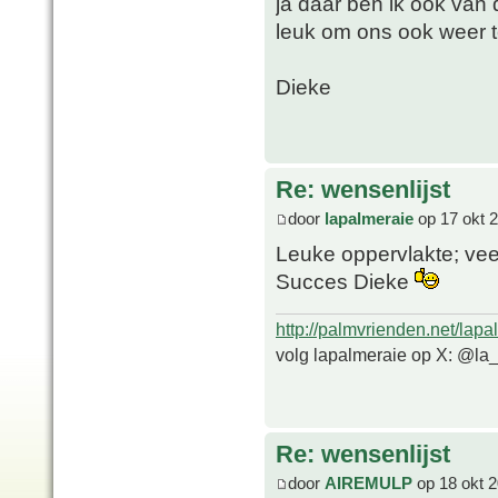
ja daar ben ik ook van d
leuk om ons ook weer t
Dieke
Re: wensenlijst
door
lapalmeraie
op 17 okt 
Leuke oppervlakte; vee
Succes Dieke
http://palmvrienden.net/lapa
volg lapalmeraie op X: @la
Re: wensenlijst
door
AIREMULP
op 18 okt 2