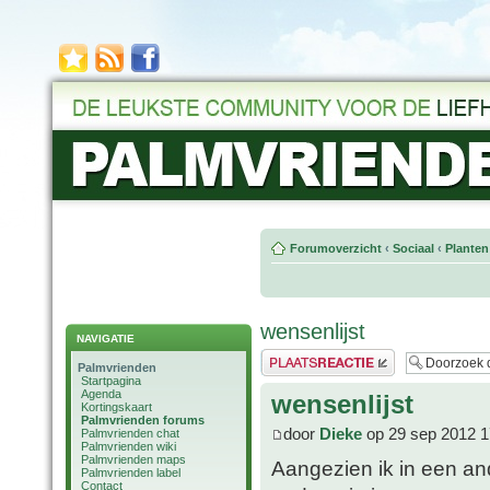
Forumoverzicht
‹
Sociaal
‹
Planten
wensenlijst
NAVIGATIE
Plaats een reactie
Palmvrienden
Startpagina
Agenda
wensenlijst
Kortingskaart
Palmvrienden forums
door
Dieke
op 29 sep 2012 1
Palmvrienden chat
Palmvrienden wiki
Palmvrienden maps
Aangezien ik in een and
Palmvrienden label
Contact