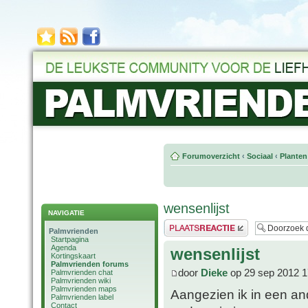
Forumoverzicht
‹
Sociaal
‹
Planten
wensenlijst
NAVIGATIE
Plaats een reactie
Palmvrienden
Startpagina
Agenda
wensenlijst
Kortingskaart
Palmvrienden forums
door
Dieke
op 29 sep 2012 1
Palmvrienden chat
Palmvrienden wiki
Palmvrienden maps
Aangezien ik in een and
Palmvrienden label
Contact