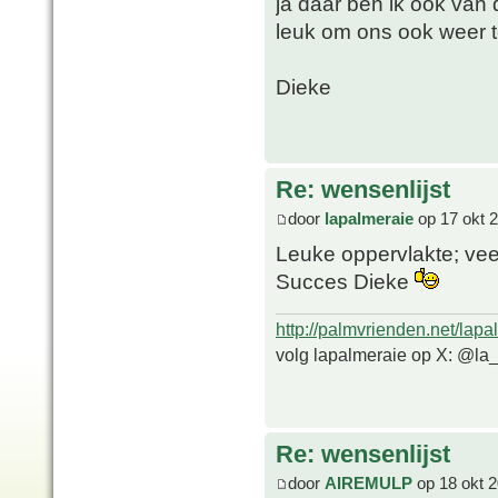
ja daar ben ik ook van d
leuk om ons ook weer t
Dieke
Re: wensenlijst
door
lapalmeraie
op 17 okt 
Leuke oppervlakte; vee
Succes Dieke
http://palmvrienden.net/lapa
volg lapalmeraie op X: @la
Re: wensenlijst
door
AIREMULP
op 18 okt 2