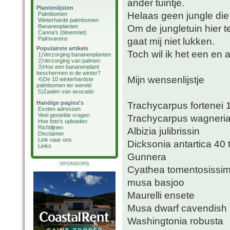
ander tuintje.
Plantenlijsten
Helaas geen jungle di
Palmbomen
Winterharde palmbomen
Om de jungletuin hier t
Bananenplanten
Canna's (bloemriet)
Palmvarens
gaat mij niet lukken.
Populairste artikels
Toch wil ik het een en a
1)
Verzorging bananenplanten
2)
Verzorging van palmen
3)
Hoe een bananenplant
beschermen in de winter?
Mijn wensenlijstje
4)
De 10 winterhardste
palmbomen ter wereld
5)
Zaaien van avocado
Handige pagina's
Trachycarpus fortenei
Exoten adressen
Veel gestelde vragen
Trachycarpus wagneri
Hoe foto's uploaden
Richtlijnen
Albizia julibrissin
Disclaimer
Link naar ons
Dicksonia antartica 40
Links
Gunnera
SPONSORS
Cyathea tomentosissi
musa basjoo
Maurelli ensete
Musa dwarf cavendish
Washingtonia robusta