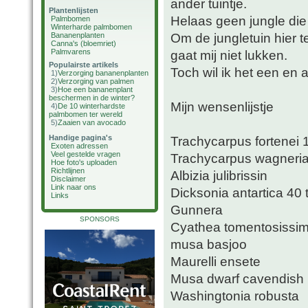
ander tuintje.
Plantenlijsten
Helaas geen jungle di
Palmbomen
Winterharde palmbomen
Om de jungletuin hier t
Bananenplanten
Canna's (bloemriet)
Palmvarens
gaat mij niet lukken.
Populairste artikels
Toch wil ik het een en a
1)
Verzorging bananenplanten
2)
Verzorging van palmen
3)
Hoe een bananenplant
beschermen in de winter?
Mijn wensenlijstje
4)
De 10 winterhardste
palmbomen ter wereld
5)
Zaaien van avocado
Handige pagina's
Trachycarpus fortenei
Exoten adressen
Veel gestelde vragen
Trachycarpus wagneri
Hoe foto's uploaden
Richtlijnen
Albizia julibrissin
Disclaimer
Link naar ons
Dicksonia antartica 40
Links
Gunnera
SPONSORS
Cyathea tomentosissi
musa basjoo
Maurelli ensete
Musa dwarf cavendish
Washingtonia robusta