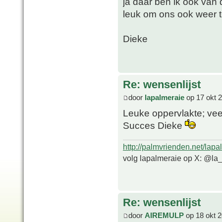
ja daar ben ik ook van d
leuk om ons ook weer t
Dieke
Re: wensenlijst
door
lapalmeraie
op 17 okt 
Leuke oppervlakte; vee
Succes Dieke
http://palmvrienden.net/lapa
volg lapalmeraie op X: @la
Re: wensenlijst
door
AIREMULP
op 18 okt 2