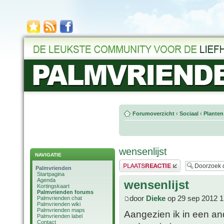
Forumoverzicht
‹
Sociaal
‹
Planten
wensenlijst
NAVIGATIE
Plaats een reactie
Palmvrienden
Startpagina
Agenda
wensenlijst
Kortingskaart
Palmvrienden forums
door
Dieke
op 29 sep 2012 1
Palmvrienden chat
Palmvrienden wiki
Palmvrienden maps
Aangezien ik in een and
Palmvrienden label
Contact