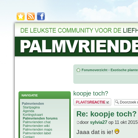
Forumoverzicht
‹
Exotische plant
koopje toch?
NAVIGATIE
Plaats een reactie
Palmvrienden
Startpagina
Agenda
Re: koopje toch?
Kortingskaart
Palmvrienden forums
door
sylvia27
op 11 okt 2015
Palmvrienden chat
Palmvrienden wiki
Palmvrienden maps
Jaaa dat is ie!
Palmvrienden label
Contact