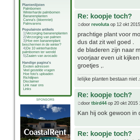
Plantenlijsten
Palmbomen
Winterharde palmbomen
Re: koopje toch?
Bananenplanten
Canna's (bloemriet)
door
revoluta
op 12 okt 2015
Palmvarens
Populairste artikels
prachtige plant voor moo
1)
Verzorging bananenplanten
2)
Verzorging van palmen
dus dat zit wel goed .
3)
Hoe een bananenplant
beschermen in de winter?
de bladeren zijn naar 
4)
De 10 winterhardste
palmbomen ter wereld
5)
Zaaien van avocado
voorjaar even uit kijken 
Handige pagina's
groetjes ,.
Exoten adressen
Veel gestelde vragen
Hoe foto's uploaden
Richtlijnen
lelijke planten bestaan niet 
Disclaimer
Link naar ons
Links
Re: koopje toch?
SPONSORS
door
tbird44
op 20 okt 2015 
Kan hij ook gewoon in 
Re: koopje toch?