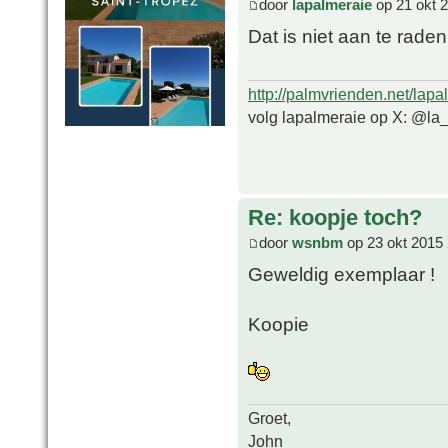
door
lapalmeraie
op 21 okt 
Dat is niet aan te raden
http://palmvrienden.net/lapa
volg lapalmeraie op X: @la
Re: koopje toch?
door
wsnbm
op 23 okt 2015 
Geweldig exemplaar !
Koopie
Groet,
John