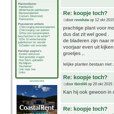
Plantenlijsten
Palmbomen
Winterharde palmbomen
Re: koopje toch?
Bananenplanten
Canna's (bloemriet)
door
revoluta
op 12 okt 2015
Palmvarens
Populairste artikels
prachtige plant voor moo
1)
Verzorging bananenplanten
2)
Verzorging van palmen
dus dat zit wel goed .
3)
Hoe een bananenplant
beschermen in de winter?
de bladeren zijn naar 
4)
De 10 winterhardste
palmbomen ter wereld
5)
Zaaien van avocado
voorjaar even uit kijken 
Handige pagina's
groetjes ,.
Exoten adressen
Veel gestelde vragen
Hoe foto's uploaden
Richtlijnen
lelijke planten bestaan niet 
Disclaimer
Link naar ons
Links
Re: koopje toch?
SPONSORS
door
tbird44
op 20 okt 2015 
Kan hij ook gewoon in 
Re: koopje toch?