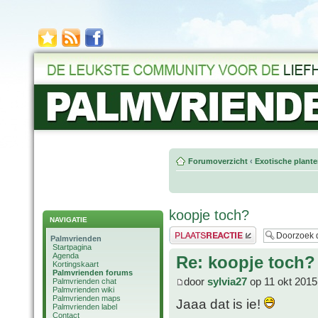
Forumoverzicht
‹
Exotische plant
koopje toch?
NAVIGATIE
Plaats een reactie
Palmvrienden
Startpagina
Agenda
Re: koopje toch?
Kortingskaart
Palmvrienden forums
door
sylvia27
op 11 okt 2015
Palmvrienden chat
Palmvrienden wiki
Palmvrienden maps
Jaaa dat is ie!
Palmvrienden label
Contact