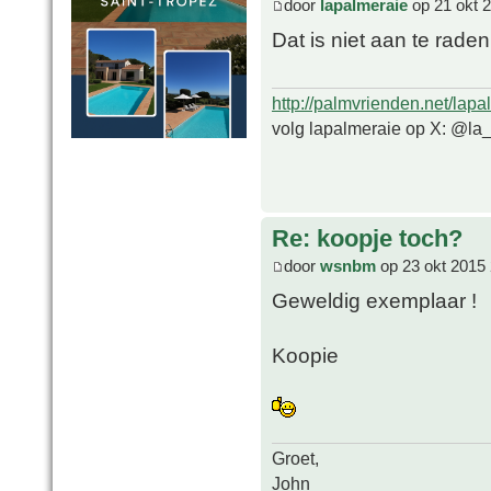
door
lapalmeraie
op 21 okt 
Dat is niet aan te raden
http://palmvrienden.net/lapa
volg lapalmeraie op X: @la
Re: koopje toch?
door
wsnbm
op 23 okt 2015 
Geweldig exemplaar !
Koopie
Groet,
John