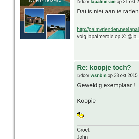
door
lapalmeraie
op 21 okt 
Dat is niet aan te raden
http://palmvrienden.net/lapa
volg lapalmeraie op X: @la
Re: koopje toch?
door
wsnbm
op 23 okt 2015 
Geweldig exemplaar !
Koopie
Groet,
John