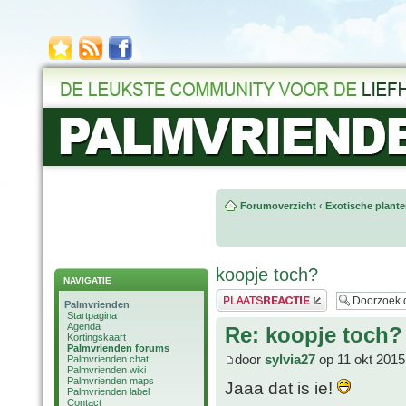
Forumoverzicht
‹
Exotische plant
koopje toch?
NAVIGATIE
Plaats een reactie
Palmvrienden
Startpagina
Agenda
Re: koopje toch?
Kortingskaart
Palmvrienden forums
door
sylvia27
op 11 okt 2015
Palmvrienden chat
Palmvrienden wiki
Palmvrienden maps
Jaaa dat is ie!
Palmvrienden label
Contact