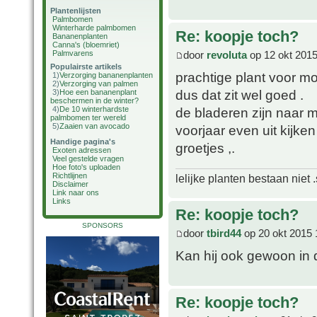
Plantenlijsten
Palmbomen
Winterharde palmbomen
Re: koopje toch?
Bananenplanten
Canna's (bloemriet)
door
revoluta
op 12 okt 2015
Palmvarens
Populairste artikels
prachtige plant voor moo
1)
Verzorging bananenplanten
2)
Verzorging van palmen
dus dat zit wel goed .
3)
Hoe een bananenplant
beschermen in de winter?
de bladeren zijn naar 
4)
De 10 winterhardste
palmbomen ter wereld
5)
Zaaien van avocado
voorjaar even uit kijken 
Handige pagina's
groetjes ,.
Exoten adressen
Veel gestelde vragen
Hoe foto's uploaden
Richtlijnen
lelijke planten bestaan niet 
Disclaimer
Link naar ons
Links
Re: koopje toch?
SPONSORS
door
tbird44
op 20 okt 2015 
Kan hij ook gewoon in 
Re: koopje toch?