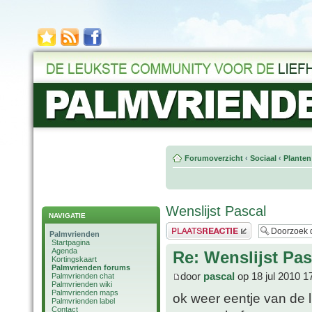
Forumoverzicht
‹
Sociaal
‹
Planten
Wenslijst Pascal
NAVIGATIE
Plaats een reactie
Palmvrienden
Startpagina
Agenda
Re: Wenslijst Pas
Kortingskaart
Palmvrienden forums
door
pascal
op 18 jul 2010 1
Palmvrienden chat
Palmvrienden wiki
Palmvrienden maps
ok weer eentje van de l
Palmvrienden label
Contact