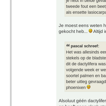
je hebt in beide geval
tweede fout een beetj
als ensette lasiocarp
Je moest eens weten ho
gekocht heb...
Altijd
pascal schreef:
Het was allesinds ee
stekels op de bladste
dit de dactylifera wa
volgende week er wee
soortel palmen en ba
beter uitleg gevraagd
phoenixen
Alsoluut géén dactylifer