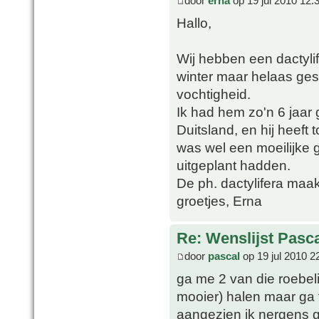
door
erna
op 19 jul 2010 12:
Hallo,
Wij hebben een dactyli
winter maar helaas ges
vochtigheid.
Ik had hem zo'n 6 jaar
Duitsland, en hij heeft
was wel een moeilijke 
uitgeplant hadden.
De ph. dactylifera maak
groetjes, Erna
Re: Wenslijst Pasc
door
pascal
op 19 jul 2010 2
ga me 2 van die roebeli
mooier) halen maar ga 
aangezien ik nergens 