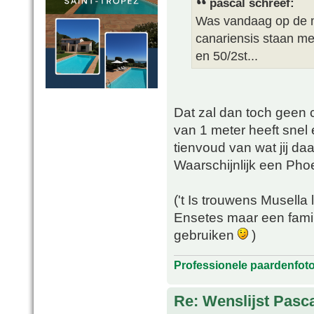
pascal schreef:
Was vandaag op de m
canariensis staan me
en 50/2st...
Dat zal dan toch geen c
van 1 meter heeft snel
tienvoud van wat jij d
Waarschijnlijk een Phoe
('t Is trouwens Musella
Ensetes maar een famil
gebruiken
)
Professionele paardenfot
Re: Wenslijst Pasc