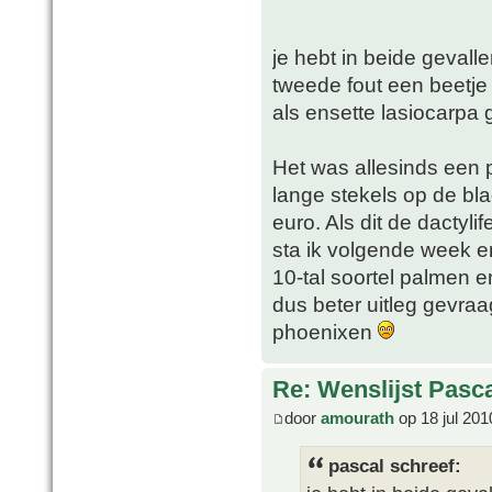
je hebt in beide gevallen
tweede fout een beetje v
als ensette lasiocarpa 
Het was allesinds een 
lange stekels op de bla
euro. Als dit de dactyl
sta ik volgende week e
10-tal soortel palmen e
dus beter uitleg gevraa
phoenixen
Re: Wenslijst Pasc
door
amourath
op 18 jul 201
pascal schreef: