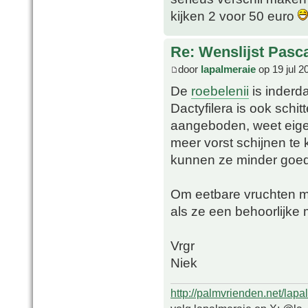
kijken 2 voor 50 euro
Re: Wenslijst Pasc
door
lapalmeraie
op 19 jul 2
De
roebelenii
is inderd
Dactyfilera is ook schi
aangeboden, weet eigen
meer vorst schijnen te
kunnen ze minder goed 
Om eetbare vruchten mo
als ze een behoorlijke
Vrgr
Niek
http://palmvrienden.net/lapa