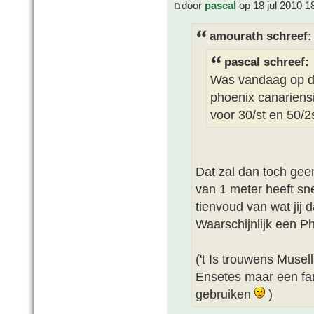
door
pascal
op 18 jul 2010 1
amourath schreef:
pascal schreef:
Was vandaag op de
phoenix canariens
voor 30/st en 50/2s
Dat zal dan toch gee
van 1 meter heeft sn
tienvoud van wat jij
Waarschijnlijk een Ph
('t Is trouwens Musel
Ensetes maar een fam
gebruiken
)