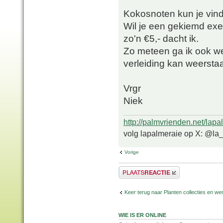
Kokosnoten kun je vind
Wil je een gekiemd exem
zo'n €5,- dacht ik.
Zo meteen ga ik ook we
verleiding kan weerst
Vrgr
Niek
http://palmvrienden.net/lapa
volg lapalmeraie op X: @la
Vorige
Plaats een reactie
Keer terug naar Planten collecties en wen
WIE IS ER ONLINE