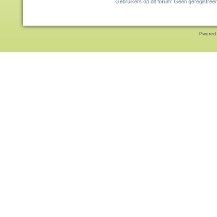
Gebruikers op dit forum: Geen geregistreer
Pwered