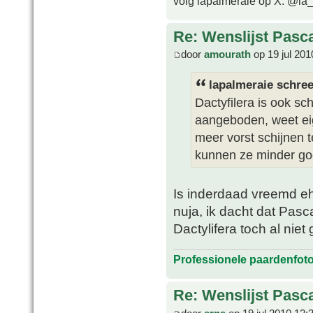
volg lapalmeraie op X: @la
Re: Wenslijst Pasc
door
amourath
op 19 jul 201
lapalmeraie schree
Dactyfilera is ook s
aangeboden, weet eig
meer vorst schijnen 
kunnen ze minder goe
Is inderdaad vreemd eh,
nuja, ik dacht dat Pasc
Dactylifera toch al nie
Professionele paardenfot
Re: Wenslijst Pasc