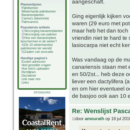
aangeschaft.
Plantenlijsten
Palmbomen
Winterharde palmbomen
Ging eigenlijk kijken v
Bananenplanten
Canna's (bloemriet)
Palmvarens
waren (29 euro met pot
Populairste artikels
maar heb het dan toch 
1)
Verzorging bananenplanten
2)
Verzorging van palmen
vriendin niet te hard t
3)
Hoe een bananenplant
beschermen in de winter?
lasiocarpa niet echt ke
4)
De 10 winterhardste
palmbomen ter wereld
5)
Zaaien van avocado
Handige pagina's
Was vandaag op de mar
Exoten adressen
Veel gestelde vragen
canariensis staan met 
Hoe foto's uploaden
Richtlijnen
en 50/2st... heb deze 
Disclaimer
Link naar ons
liever een dactylifera 
Links
en om hier eventueel oo
SPONSORS
de basjoo ook aan 10 e
Re: Wenslijst Pasc
door
amourath
op 18 jul 201