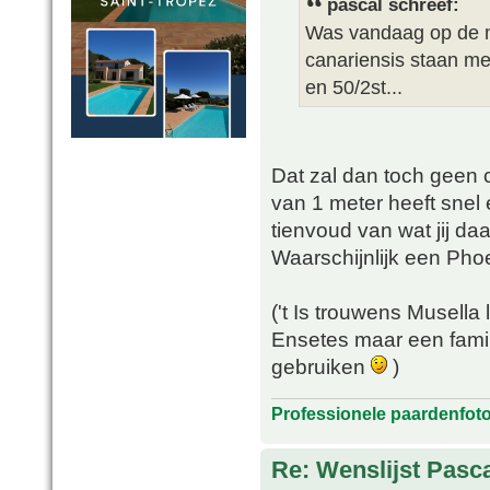
pascal schreef:
Was vandaag op de m
canariensis staan me
en 50/2st...
Dat zal dan toch geen c
van 1 meter heeft snel
tienvoud van wat jij d
Waarschijnlijk een Phoe
('t Is trouwens Musella
Ensetes maar een famil
gebruiken
)
Professionele paardenfot
Re: Wenslijst Pasc