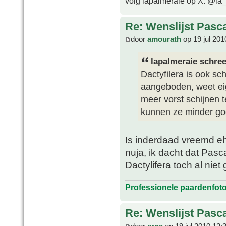
volg lapalmeraie op X: @la
Re: Wenslijst Pasc
door
amourath
op 19 jul 201
lapalmeraie schree
Dactyfilera is ook s
aangeboden, weet eig
meer vorst schijnen 
kunnen ze minder goe
Is inderdaad vreemd eh,
nuja, ik dacht dat Pasc
Dactylifera toch al nie
Professionele paardenfot
Re: Wenslijst Pasc