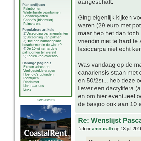
aangeschaft.
Plantenlijsten
Palmbomen
Winterharde palmbomen
Ging eigenlijk kijken v
Bananenplanten
Canna's (bloemriet)
Palmvarens
waren (29 euro met pot
Populairste artikels
maar heb het dan toch 
1)
Verzorging bananenplanten
2)
Verzorging van palmen
vriendin niet te hard t
3)
Hoe een bananenplant
beschermen in de winter?
lasiocarpa niet echt ke
4)
De 10 winterhardste
palmbomen ter wereld
5)
Zaaien van avocado
Handige pagina's
Was vandaag op de mar
Exoten adressen
Veel gestelde vragen
canariensis staan met 
Hoe foto's uploaden
Richtlijnen
en 50/2st... heb deze 
Disclaimer
Link naar ons
liever een dactylifera 
Links
en om hier eventueel oo
SPONSORS
de basjoo ook aan 10 e
Re: Wenslijst Pasc
door
amourath
op 18 jul 201