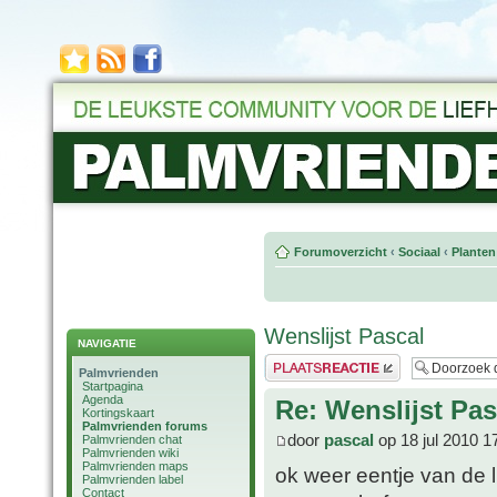
Forumoverzicht
‹
Sociaal
‹
Planten
Wenslijst Pascal
NAVIGATIE
Plaats een reactie
Palmvrienden
Startpagina
Agenda
Re: Wenslijst Pas
Kortingskaart
Palmvrienden forums
door
pascal
op 18 jul 2010 1
Palmvrienden chat
Palmvrienden wiki
Palmvrienden maps
ok weer eentje van de l
Palmvrienden label
Contact