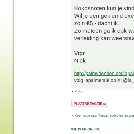
Kokosnoten kun je vind
Wil je een gekiemd exem
zo'n €5,- dacht ik.
Zo meteen ga ik ook we
verleiding kan weerst
Vrgr
Niek
http://palmvrienden.net/lapa
volg lapalmeraie op X: @la
Vorige
Plaats een reactie
Keer terug naar Planten collecties en wen
WIE IS ER ONLINE