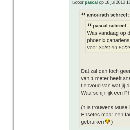
door
pascal
op 18 jul 2010 1
amourath schreef:
pascal schreef:
Was vandaag op de
phoenix canariens
voor 30/st en 50/2s
Dat zal dan toch gee
van 1 meter heeft sn
tienvoud van wat jij
Waarschijnlijk een Ph
('t Is trouwens Musel
Ensetes maar een fam
gebruiken
)