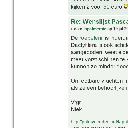
kijken 2 voor 50 euro
Re: Wenslijst Pasc
door
lapalmeraie
op 19 jul 2
De
roebelenii
is inderd
Dactyfilera is ook schi
aangeboden, weet eigen
meer vorst schijnen te
kunnen ze minder goed 
Om eetbare vruchten mo
als ze een behoorlijke
Vrgr
Niek
http://palmvrienden.net/lapa