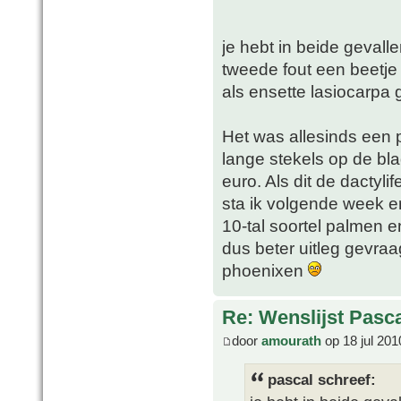
je hebt in beide gevallen
tweede fout een beetje v
als ensette lasiocarpa 
Het was allesinds een 
lange stekels op de bla
euro. Als dit de dactyl
sta ik volgende week e
10-tal soortel palmen e
dus beter uitleg gevraa
phoenixen
Re: Wenslijst Pasc
door
amourath
op 18 jul 201
pascal schreef: