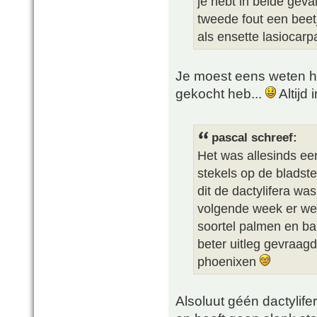
je hebt in beide geval
tweede fout een beetj
als ensette lasiocarp
Je moest eens weten ho
gekocht heb...
Altijd
pascal schreef:
Het was allesinds ee
stekels op de bladste
dit de dactylifera wa
volgende week er wee
soortel palmen en ba
beter uitleg gevraagd
phoenixen
Alsoluut géén dactylifer