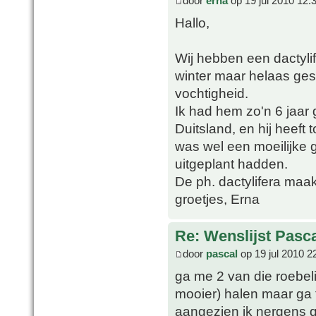
door
erna
op 19 jul 2010 12:
Hallo,
Wij hebben een dactyli
winter maar helaas ges
vochtigheid.
Ik had hem zo'n 6 jaar
Duitsland, en hij heeft
was wel een moeilijke 
uitgeplant hadden.
De ph. dactylifera maak
groetjes, Erna
Re: Wenslijst Pasc
door
pascal
op 19 jul 2010 2
ga me 2 van die roebeli
mooier) halen maar ga 
aangezien ik nergens 