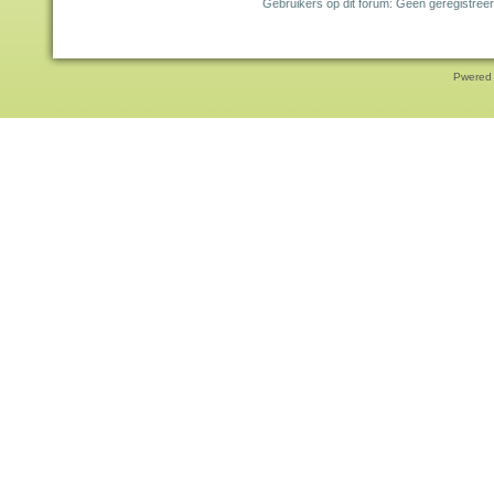
Gebruikers op dit forum: Geen geregistreer
Pwered