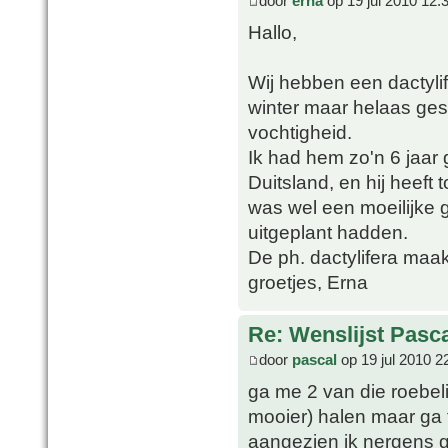
door
erna
op 19 jul 2010 12:
Hallo,
Wij hebben een dactyli
winter maar helaas ges
vochtigheid.
Ik had hem zo'n 6 jaar
Duitsland, en hij heeft
was wel een moeilijke 
uitgeplant hadden.
De ph. dactylifera maak
groetjes, Erna
Re: Wenslijst Pasc
door
pascal
op 19 jul 2010 2
ga me 2 van die roebeli
mooier) halen maar ga 
aangezien ik nergens 