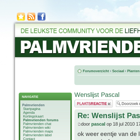
Forumoverzicht
‹
Sociaal
‹
Planten
Wenslijst Pascal
NAVIGATIE
Plaats een reactie
Palmvrienden
Startpagina
Agenda
Re: Wenslijst Pas
Kortingskaart
Palmvrienden forums
door
pascal
op 18 jul 2010 1
Palmvrienden chat
Palmvrienden wiki
Palmvrienden maps
ok weer eentje van de l
Palmvrienden label
Contact