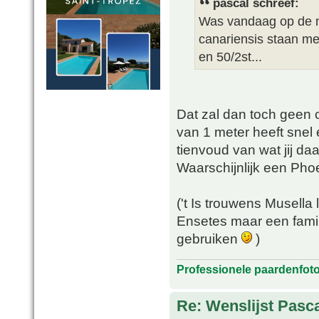
pascal schreef:
Was vandaag op de m
canariensis staan me
en 50/2st...
Dat zal dan toch geen c
van 1 meter heeft snel
tienvoud van wat jij d
Waarschijnlijk een Phoe
('t Is trouwens Musella
Ensetes maar een famil
gebruiken
)
Professionele paardenfot
Re: Wenslijst Pasc