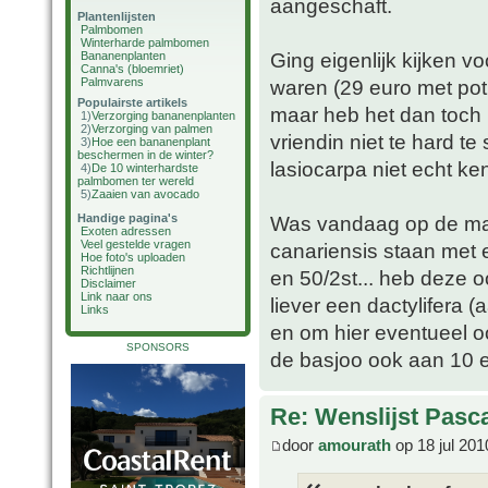
aangeschaft.
Plantenlijsten
Palmbomen
Winterharde palmbomen
Ging eigenlijk kijken v
Bananenplanten
Canna's (bloemriet)
Palmvarens
waren (29 euro met pot
Populairste artikels
maar heb het dan toch 
1)
Verzorging bananenplanten
2)
Verzorging van palmen
vriendin niet te hard t
3)
Hoe een bananenplant
beschermen in de winter?
lasiocarpa niet echt ke
4)
De 10 winterhardste
palmbomen ter wereld
5)
Zaaien van avocado
Handige pagina's
Was vandaag op de mar
Exoten adressen
Veel gestelde vragen
canariensis staan met 
Hoe foto's uploaden
Richtlijnen
en 50/2st... heb deze 
Disclaimer
Link naar ons
liever een dactylifera 
Links
en om hier eventueel oo
SPONSORS
de basjoo ook aan 10 e
Re: Wenslijst Pasc
door
amourath
op 18 jul 201