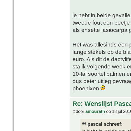
je hebt in beide gevallen
tweede fout een beetje v
als ensette lasiocarpa 
Het was allesinds een 
lange stekels op de bla
euro. Als dit de dactyl
sta ik volgende week e
10-tal soortel palmen e
dus beter uitleg gevraa
phoenixen
Re: Wenslijst Pasc
door
amourath
op 18 jul 201
pascal schreef: