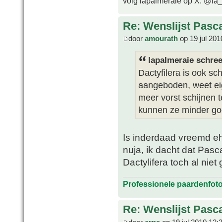
volg lapalmeraie op X: @la
Re: Wenslijst Pasc
door
amourath
op 19 jul 201
lapalmeraie schree
Dactyfilera is ook s
aangeboden, weet eig
meer vorst schijnen 
kunnen ze minder goe
Is inderdaad vreemd eh,
nuja, ik dacht dat Pasc
Dactylifera toch al nie
Professionele paardenfot
Re: Wenslijst Pasc