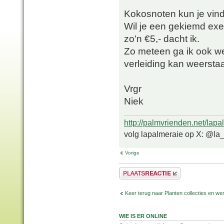
Kokosnoten kun je vind
Wil je een gekiemd exem
zo'n €5,- dacht ik.
Zo meteen ga ik ook we
verleiding kan weerst
Vrgr
Niek
http://palmvrienden.net/lapa
volg lapalmeraie op X: @la
Vorige
Plaats een reactie
Keer terug naar Planten collecties en wen
WIE IS ER ONLINE