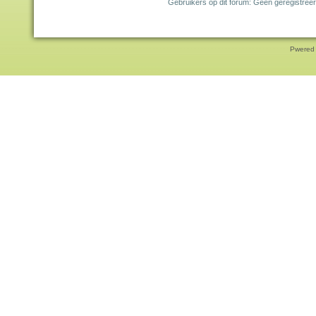
Gebruikers op dit forum: Geen geregistreer
Pwered