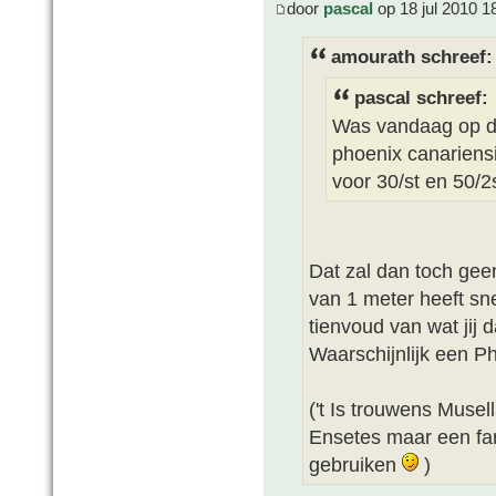
door
pascal
op 18 jul 2010 1
amourath schreef:
pascal schreef:
Was vandaag op de
phoenix canariens
voor 30/st en 50/2s
Dat zal dan toch gee
van 1 meter heeft sn
tienvoud van wat jij
Waarschijnlijk een Ph
('t Is trouwens Musel
Ensetes maar een fam
gebruiken
)