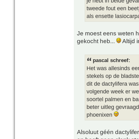
je hebt in beide geval
tweede fout een beetj
als ensette lasiocarp
Je moest eens weten ho
gekocht heb...
Altijd
pascal schreef:
Het was allesinds ee
stekels op de bladste
dit de dactylifera wa
volgende week er wee
soortel palmen en ba
beter uitleg gevraagd
phoenixen
Alsoluut géén dactylifer