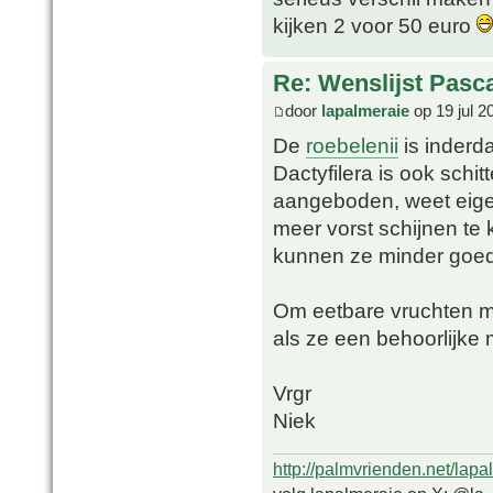
kijken 2 voor 50 euro
Re: Wenslijst Pasc
door
lapalmeraie
op 19 jul 2
De
roebelenii
is inderd
Dactyfilera is ook schi
aangeboden, weet eigen
meer vorst schijnen te
kunnen ze minder goed 
Om eetbare vruchten mo
als ze een behoorlijke
Vrgr
Niek
http://palmvrienden.net/lapa