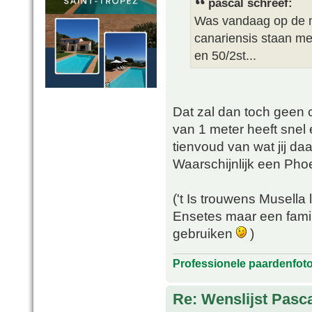
pascal schreef:
Was vandaag op de m
canariensis staan me
en 50/2st...
Dat zal dan toch geen c
van 1 meter heeft snel
tienvoud van wat jij d
Waarschijnlijk een Phoe
('t Is trouwens Musella
Ensetes maar een famil
gebruiken
)
Professionele paardenfot
Re: Wenslijst Pasc