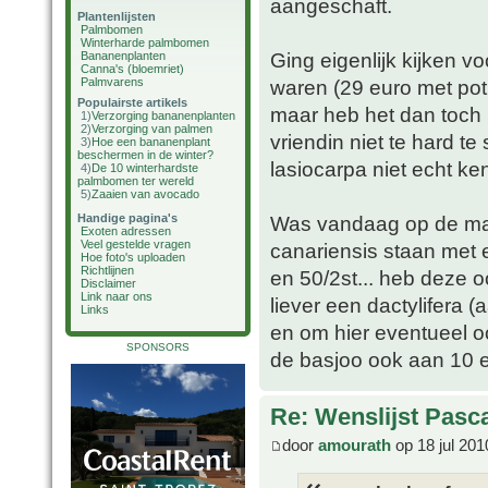
aangeschaft.
Plantenlijsten
Palmbomen
Winterharde palmbomen
Ging eigenlijk kijken v
Bananenplanten
Canna's (bloemriet)
Palmvarens
waren (29 euro met pot
Populairste artikels
maar heb het dan toch 
1)
Verzorging bananenplanten
2)
Verzorging van palmen
vriendin niet te hard t
3)
Hoe een bananenplant
beschermen in de winter?
lasiocarpa niet echt ke
4)
De 10 winterhardste
palmbomen ter wereld
5)
Zaaien van avocado
Handige pagina's
Was vandaag op de mar
Exoten adressen
Veel gestelde vragen
canariensis staan met 
Hoe foto's uploaden
Richtlijnen
en 50/2st... heb deze 
Disclaimer
Link naar ons
liever een dactylifera 
Links
en om hier eventueel oo
SPONSORS
de basjoo ook aan 10 e
Re: Wenslijst Pasc
door
amourath
op 18 jul 201