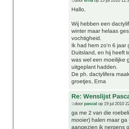
door
erna
op 19 jul 2010 12:
Hallo,
Wij hebben een dactyli
winter maar helaas ges
vochtigheid.
Ik had hem zo'n 6 jaar
Duitsland, en hij heeft
was wel een moeilijke 
uitgeplant hadden.
De ph. dactylifera maak
groetjes, Erna
Re: Wenslijst Pasc
door
pascal
op 19 jul 2010 2
ga me 2 van die roebeli
mooier) halen maar ga 
aangezien ik nergens 