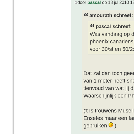
door
pascal
op 18 jul 2010 1
amourath schreef:
pascal schreef:
Was vandaag op de
phoenix canariens
voor 30/st en 50/2s
Dat zal dan toch gee
van 1 meter heeft sn
tienvoud van wat jij
Waarschijnlijk een Ph
('t Is trouwens Musel
Ensetes maar een fam
gebruiken
)