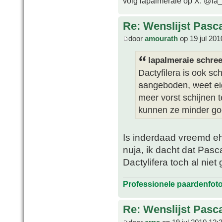
volg lapalmeraie op X: @la
Re: Wenslijst Pasc
door
amourath
op 19 jul 201
lapalmeraie schree
Dactyfilera is ook s
aangeboden, weet eig
meer vorst schijnen 
kunnen ze minder goe
Is inderdaad vreemd eh,
nuja, ik dacht dat Pasc
Dactylifera toch al nie
Professionele paardenfot
Re: Wenslijst Pasc