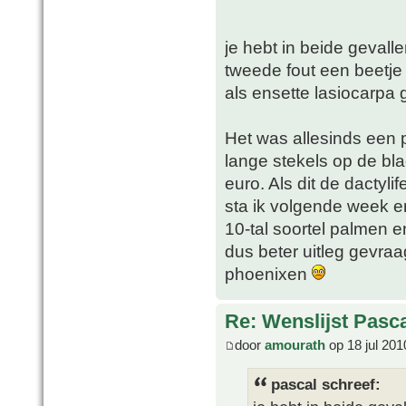
je hebt in beide gevallen
tweede fout een beetje v
als ensette lasiocarpa 
Het was allesinds een 
lange stekels op de bla
euro. Als dit de dactyl
sta ik volgende week e
10-tal soortel palmen e
dus beter uitleg gevraa
phoenixen
Re: Wenslijst Pasc
door
amourath
op 18 jul 201
pascal schreef: