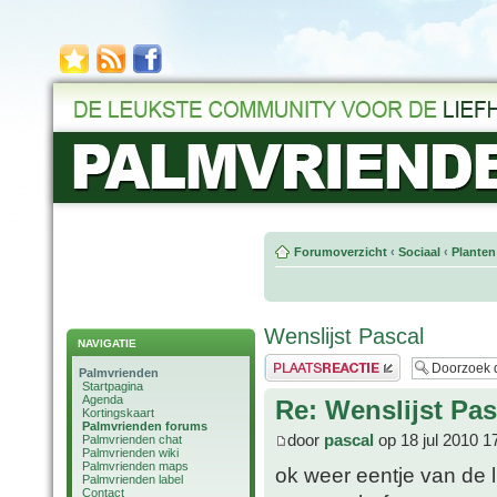
Forumoverzicht
‹
Sociaal
‹
Planten
Wenslijst Pascal
NAVIGATIE
Plaats een reactie
Palmvrienden
Startpagina
Agenda
Re: Wenslijst Pas
Kortingskaart
Palmvrienden forums
door
pascal
op 18 jul 2010 1
Palmvrienden chat
Palmvrienden wiki
Palmvrienden maps
ok weer eentje van de l
Palmvrienden label
Contact