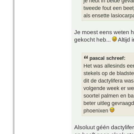
je hebt in beide geval
tweede fout een beetj
als ensette lasiocarp
Je moest eens weten ho
gekocht heb...
Altijd
pascal schreef:
Het was allesinds ee
stekels op de bladste
dit de dactylifera wa
volgende week er wee
soortel palmen en ba
beter uitleg gevraagd
phoenixen
Alsoluut géén dactylifer