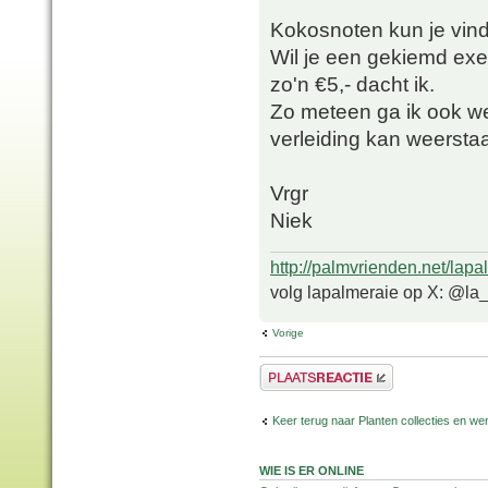
Kokosnoten kun je vind
Wil je een gekiemd exem
zo'n €5,- dacht ik.
Zo meteen ga ik ook we
verleiding kan weerst
Vrgr
Niek
http://palmvrienden.net/lapa
volg lapalmeraie op X: @la
Vorige
Plaats een reactie
Keer terug naar Planten collecties en wen
WIE IS ER ONLINE