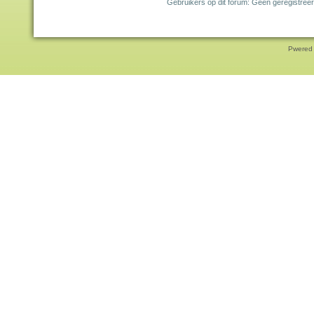
Gebruikers op dit forum: Geen geregistreer
Pwered