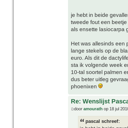
je hebt in beide gevallen
tweede fout een beetje v
als ensette lasiocarpa 
Het was allesinds een 
lange stekels op de bla
euro. Als dit de dactyl
sta ik volgende week e
10-tal soortel palmen e
dus beter uitleg gevraa
phoenixen
Re: Wenslijst Pasc
door
amourath
op 18 jul 201
pascal schreef: