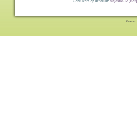
Gebruikers op dit forum:
Majestic-12 [Bot]
Pwered