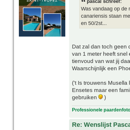
pascal schreef:
Was vandaag op de m
canariensis staan me
en 50/2st...
Dat zal dan toch geen c
van 1 meter heeft snel
tienvoud van wat jij d
Waarschijnlijk een Phoe
('t Is trouwens Musella
Ensetes maar een famil
gebruiken
)
Professionele paardenfot
Re: Wenslijst Pasc