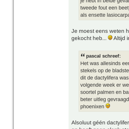
je hebt in beide geval
tweede fout een beetj
als ensette lasiocarp
Je moest eens weten ho
gekocht heb...
Altijd
pascal schreef:
Het was allesinds ee
stekels op de bladste
dit de dactylifera wa
volgende week er wee
soortel palmen en ba
beter uitleg gevraagd
phoenixen
Alsoluut géén dactylifer