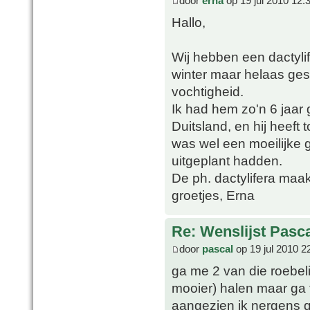
door
erna
op 19 jul 2010 12:
Hallo,
Wij hebben een dactyli
winter maar helaas ges
vochtigheid.
Ik had hem zo'n 6 jaar
Duitsland, en hij heeft
was wel een moeilijke 
uitgeplant hadden.
De ph. dactylifera maak
groetjes, Erna
Re: Wenslijst Pasc
door
pascal
op 19 jul 2010 2
ga me 2 van die roebeli
mooier) halen maar ga 
aangezien ik nergens 