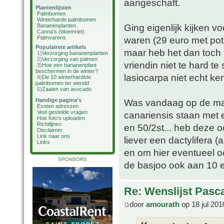
aangeschaft.
Plantenlijsten
Palmbomen
Winterharde palmbomen
Ging eigenlijk kijken v
Bananenplanten
Canna's (bloemriet)
Palmvarens
waren (29 euro met pot
Populairste artikels
maar heb het dan toch 
1)
Verzorging bananenplanten
2)
Verzorging van palmen
vriendin niet te hard t
3)
Hoe een bananenplant
beschermen in de winter?
lasiocarpa niet echt ke
4)
De 10 winterhardste
palmbomen ter wereld
5)
Zaaien van avocado
Handige pagina's
Was vandaag op de mar
Exoten adressen
Veel gestelde vragen
canariensis staan met 
Hoe foto's uploaden
Richtlijnen
en 50/2st... heb deze 
Disclaimer
Link naar ons
liever een dactylifera 
Links
en om hier eventueel oo
SPONSORS
de basjoo ook aan 10 e
Re: Wenslijst Pasc
door
amourath
op 18 jul 201