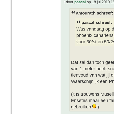
door
pascal
op 18 jul 2010 1
amourath schreef:
pascal schreef:
Was vandaag op de
phoenix canariens
voor 30/st en 50/2s
Dat zal dan toch gee
van 1 meter heeft sn
tienvoud van wat jij
Waarschijnlijk een Ph
('t Is trouwens Musel
Ensetes maar een fam
gebruiken
)