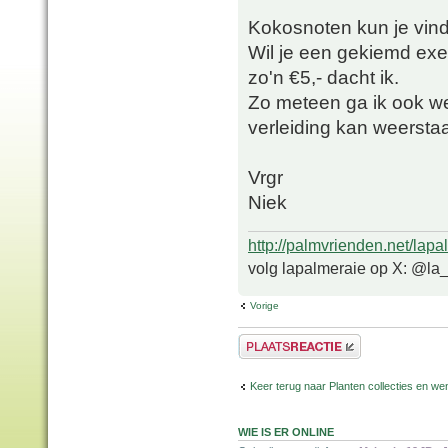
Kokosnoten kun je vind
Wil je een gekiemd exem
zo'n €5,- dacht ik.
Zo meteen ga ik ook we
verleiding kan weerst
Vrgr
Niek
http://palmvrienden.net/lapa
volg lapalmeraie op X: @la
Vorige
Plaats een reactie
Keer terug naar Planten collecties en wen
WIE IS ER ONLINE