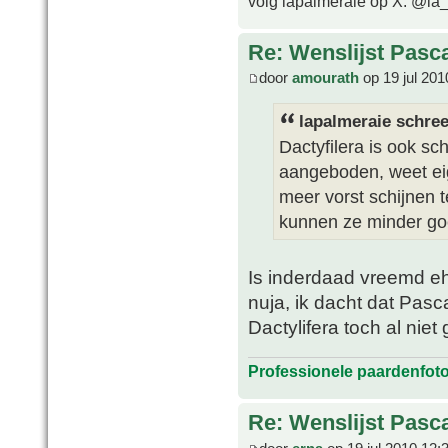
volg lapalmeraie op X: @la
Re: Wenslijst Pasc
door
amourath
op 19 jul 201
lapalmeraie schree
Dactyfilera is ook s
aangeboden, weet eig
meer vorst schijnen 
kunnen ze minder goe
Is inderdaad vreemd eh,
nuja, ik dacht dat Pasc
Dactylifera toch al nie
Professionele paardenfot
Re: Wenslijst Pasc