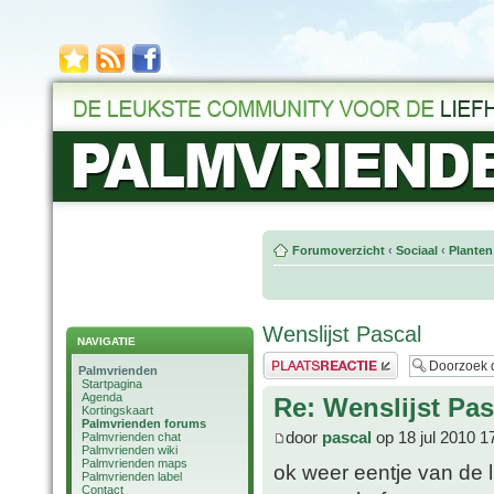
Forumoverzicht
‹
Sociaal
‹
Planten
Wenslijst Pascal
NAVIGATIE
Plaats een reactie
Palmvrienden
Startpagina
Agenda
Re: Wenslijst Pas
Kortingskaart
Palmvrienden forums
door
pascal
op 18 jul 2010 1
Palmvrienden chat
Palmvrienden wiki
Palmvrienden maps
ok weer eentje van de l
Palmvrienden label
Contact