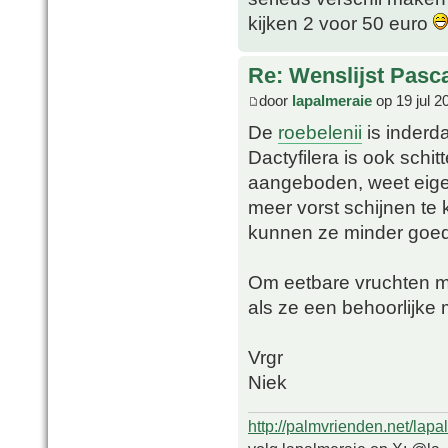
kijken 2 voor 50 euro
Re: Wenslijst Pasc
door
lapalmeraie
op 19 jul 2
De
roebelenii
is inderd
Dactyfilera is ook schi
aangeboden, weet eigen
meer vorst schijnen te
kunnen ze minder goed 
Om eetbare vruchten mo
als ze een behoorlijke
Vrgr
Niek
http://palmvrienden.net/lapa