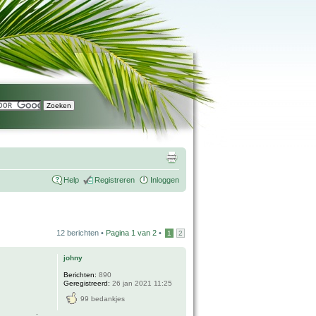
Help
Registreren
Inloggen
12 berichten •
Pagina
1
van
2
•
1
2
johny
Berichten:
890
Geregistreerd:
26 jan 2021 11:25
99 bedankjes