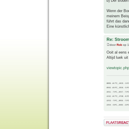
b) Der Boden 
Wenn der Bod
meinem Beisp
führt das da
Eine künstlic
Re: Stroom
door
Rob
op 1
Ooit al eens 
Altijd luek ui
viewtopic.p
08/09, -14.7°C__14/15, - 3.6°
09/10, -10.0°C__15/16, - 5.9°
10/11, - 7.9°C__16/17, - 7.9°
11/12, -14.7°C__17/18, - 8.3°
12/13, - 7.9°C__18/19, - 7.5°C
13/14, - 0.8°C__19/20, - 2.8°C
Plaats een reactie