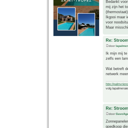
Bedankt voor
mij zijn het 
(thermostaat
Ikgooi maar 
voor noodsitu
Maar misschi
Re: Stroom
door
lapalmer
Ik mijn mij t
zelfs een la
Wat betreft d
netwerk meer 
http://palmvrien
volg lapalmerai
Re: Stroom
door
GaveAg
Zonnepanelen
goedkoop die 