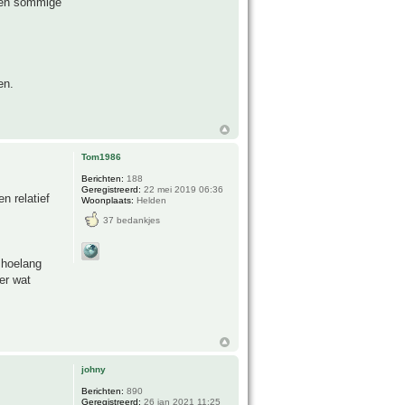
e en sommige
en.
Tom1986
Berichten:
188
Geregistreerd:
22 mei 2019 06:36
en relatief
Woonplaats:
Helden
37 bedankjes
 hoelang
er wat
johny
Berichten:
890
Geregistreerd:
26 jan 2021 11:25