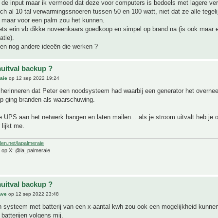
 de input maar ik vermoed dat deze voor computers is bedoels met lagere ve
toch al 10 tal verwarmingssnoeren tussen 50 en 100 watt, niet dat ze alle tegel
) maar voor een palm zou het kunnen.
iets erin vb dikke noveenkaars goedkoop en simpel op brand na (is ook maar 
atie).
en nog andere ideeën die werken ?
uitval backup ?
aie
op 12 sep 2022 19:24
e herinneren dat Peter een noodsysteem had waarbij een generator het overne
mp ging branden als waarschuwing.
e UPS aan het netwerk hangen en laten mailen... als je stroom uitvalt heb je
lijkt me.
den.net/lapalmeraie
e op X: @la_palmeraie
uitval backup ?
ave
op 12 sep 2022 23:48
 systeem met batterij van een x-aantal kwh zou ook een mogelijkheid kunnen 
batterijen volgens mij.