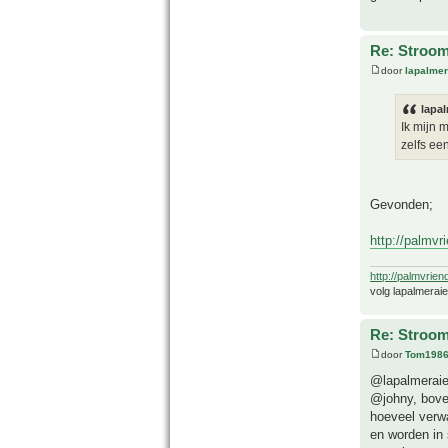
Re: Stroom
door
lapalmer
lapal
Ik mijn 
zelfs ee
Gevonden;
http://palmv
http://palmvrien
volg lapalmerai
Re: Stroom
door
Tom198
@lapalmeraie
@johny, boven
hoeveel verwa
en worden in 