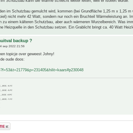
im Schutzbau kann die Wärme schlecht weiter leiten, weil er isoliert wurde.
en im Schutzbau gemulcht wird, kommen (bei Grundfläche 1,25 m x 1,25 m w
iel) nicht mehr 42 Watt, sondern nur noch ein Bruchteil Wärmeleistung an. I
nn zu einem kälteren Schutzbau, aber auch wärmeren Wurzelbereich. Was imm
he Heizquelle in den Schutzbau setzen. Ein Grablicht bringt ca. 40 Watt Heizl
uitval backup ?
4 sep 2022 21:56
een topicje over geweest Johny!
t de oude doos:
hp?f=53&t=21779&p=231405&hilit=kaars#p230048
C__20/21, -9.1°C
C__21/22, -5.2°C
C__21/22, -6.9°C
C__22/23, -7.1°C