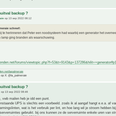
uitval backup ?
aie
op 13 sep 2022 08:12
meraie schreef:
mij te herinneren dat Peter een noodsysteem had waarbij een generator het overne
n lamp ging branden als waarschuwing.
rienden.net/forums/viewtopic.php?f=53&t=9143&p=137286&hilit=+generator#p
den.net/lapalmeraie
e op X: @la_palmeraie
uitval backup ?
6
op 13 sep 2022 08:46
, vwb mailen heb je idd een punt.
staande UPS is slechts een voorbeeld. zoals ik al aangaf hangt e.e.a. af van
rmingslinten, wat is het verbruik per lint, en hoe lang wil je stroom hebben bij
serverruimtes gebruikt. bij ons kunnen ze de serverruimte enkele uren van s