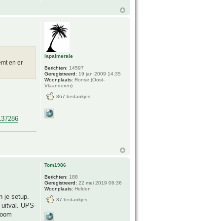
lapalmeraie
emt en er
Berichten:
14597
Geregistreerd:
19 jan 2009 14:35
Woonplaats:
Ronse (Oost-
Vlaanderen)
867 bedankjes
137286
Tom1986
Berichten:
188
Geregistreerd:
22 mei 2019 06:36
Woonplaats:
Helden
 je setup.
37 bedankjes
 uitval. UPS-
troom