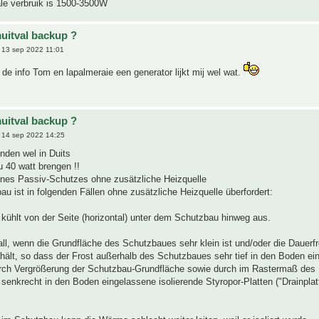
ale verbruik is 1500-3500W
uitval backup ?
13 sep 2022 11:01
de info Tom en lapalmeraie een generator lijkt mij wel wat.
uitval backup ?
 14 sep 2022 14:25
nden wel in Duits
 40 watt brengen !!
ines Passiv-Schutzes ohne zusätzliche Heizquelle
au ist in folgenden Fällen ohne zusätzliche Heizquelle überfordert:
kühlt von der Seite (horizontal) unter dem Schutzbau hinweg aus.
all, wenn die Grundfläche des Schutzbaues sehr klein ist und/oder die Dauerf
hält, so dass der Frost außerhalb des Schutzbaues sehr tief in den Boden ein
durch Vergrößerung der Schutzbau-Grundfläche sowie durch im Rastermaß des
enkrecht in den Boden eingelassene isolierende Styropor-Platten ("Drainplat