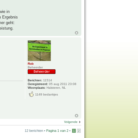
ie in
m Ergebnis
er geht:
eistung.
Rob
Beheerder
Berichten:
11514
Geregistreerd:
05 aug 2011 23:08
Woonplaats:
Halsteren, NL
1149 bedankjes
Volgende
12 berichten •
Pagina
1
van
2
•
1
2