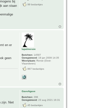
rmogens bij
99 bedankjes
ijk aan staan
eenmalige
emt en er
lapalmeraie
Berichten:
14597
 ook geen
Geregistreerd:
19 jan 2009 14:35
Woonplaats:
Ronse (Oost-
Vlaanderen)
867 bedankjes
GaveAgave
Berichten:
296
Geregistreerd:
23 aug 2021 16:31
zijn. Niet
45 bedankjes