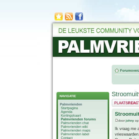
Forumoverz
Stroomuit
NAVIGATIE
Plaats een reactie
Palmvrienden
Startpagina
Agenda
Stroomuit
Kortingskaart
Palmvrienden forums
door
johny
op
Palmvrienden chat
Palmvrienden wiki
Ik vraag me a
Palmvrienden maps
vrieswaarden
Palmvrienden label
Contact