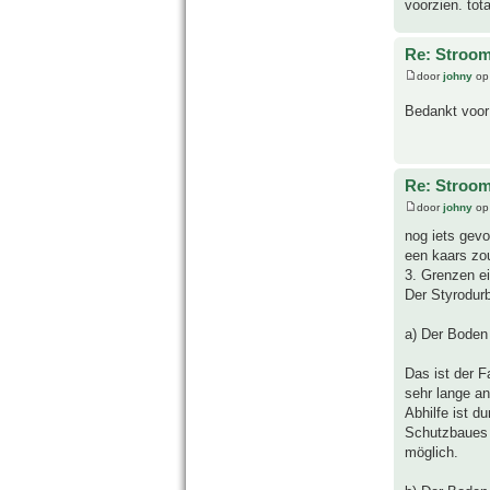
voorzien. tot
Re: Stroom
door
johny
op 
Bedankt voor 
Re: Stroom
door
johny
op
nog iets gevo
een kaars zou
3. Grenzen e
Der Styrodurb
a) Der Boden 
Das ist der F
sehr lange an
Abhilfe ist 
Schutzbaues s
möglich.