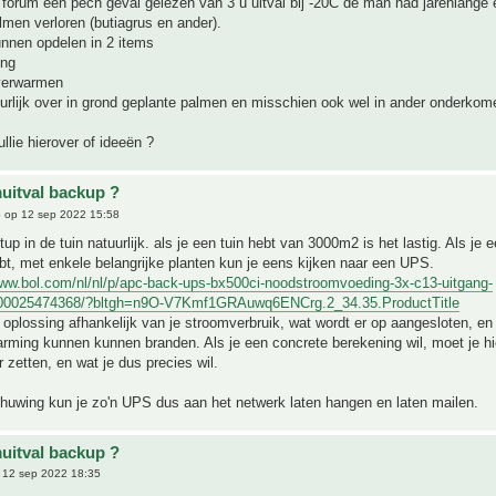
 forum een pech geval gelezen van 3 u uitval bij -20C de man had jarenlang
lmen verloren (butiagrus en ander).
unnen opdelen in 2 items
ing
 verwarmen
urlijk over in grond geplante palmen en misschien ook wel in ander onderkom
llie hierover of ideeën ?
uitval backup ?
6
op 12 sep 2022 15:58
tup in de tuin natuurlijk. als je een tuin hebt van 3000m2 is het lastig. Als je e
ebt, met enkele belangrijke planten kun je eens kijken naar een UPS.
www.bol.com/nl/nl/p/apc-back-ups-bx500ci-noodstroomvoeding-3x-c13-uitgang-
00025474368/?bltgh=n9O-V7Kmf1GRAuwq6ENCrg.2_34.35.ProductTitle
n oplossing afhankelijk van je stroomverbruik, wat wordt er op aangesloten, en
rming kunnen kunnen branden. Als je een concrete berekening wil, moet je hi
r zetten, en wat je dus precies wil.
wing kun je zo'n UPS dus aan het netwerk laten hangen en laten mailen.
uitval backup ?
 12 sep 2022 18:35