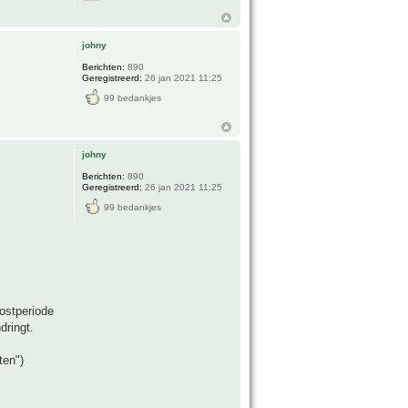
johny
Berichten:
890
Geregistreerd:
26 jan 2021 11:25
99 bedankjes
johny
Berichten:
890
Geregistreerd:
26 jan 2021 11:25
99 bedankjes
rostperiode
dringt.
ten")