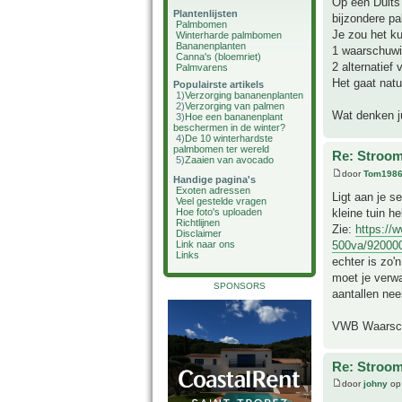
Op een Duits
Plantenlijsten
bijzondere pa
Palmbomen
Je zou het k
Winterharde palmbomen
Bananenplanten
1 waarschuw
Canna's (bloemriet)
2 alternatief
Palmvarens
Het gaat natu
Populairste artikels
1)
Verzorging bananenplanten
2)
Verzorging van palmen
Wat denken ju
3)
Hoe een bananenplant
beschermen in de winter?
4)
De 10 winterhardste
palmbomen ter wereld
Re: Stroom
5)
Zaaien van avocado
door
Tom198
Handige pagina's
Exoten adressen
Ligt aan je se
Veel gestelde vragen
kleine tuin h
Hoe foto's uploaden
Richtlijnen
Zie:
https://
Disclaimer
500va/92000
Link naar ons
Links
echter is zo'
moet je verwa
SPONSORS
aantallen nee
VWB Waarschu
Re: Stroom
door
johny
op