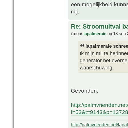
een mogelijkheid kunne
mij.
Re: Stroomuitval b
door
lapalmeraie
op 13 sep 
lapalmeraie schree
Ik mijn mij te herin
generator het overne
waarschuwing.
Gevonden;
http://palmvrienden.ne
f=53&t=9143&p=137286
http://palmvrienden.net/lapa