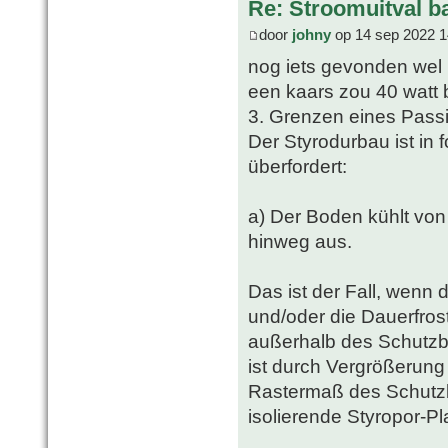
Re: Stroomuitval b
door
johny
op 14 sep 2022 1
nog iets gevonden wel 
een kaars zou 40 watt 
3. Grenzen eines Passi
Der Styrodurbau ist in 
überfordert:
a) Der Boden kühlt von
hinweg aus.
Das ist der Fall, wenn 
und/oder die Dauerfrost
außerhalb des Schutzba
ist durch Vergrößerun
Rastermaß des Schutz
isolierende Styropor-Pla