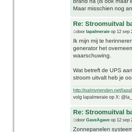
brand na (is ook maar 
Maar misschien nog an
Re: Stroomuitval b
door
lapalmeraie
op 12 sep 
Ik mijn mij te herinne
generator het overneem
waarschuwing.
Wat betreft de UPS aan 
stroom uitvalt heb je o
http://palmvrienden.net/lapa
volg lapalmeraie op X: @la
Re: Stroomuitval b
door
GaveAgave
op 12 sep 
Zonnepanelen systeem 