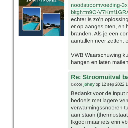
noodstroomvoeding-3x
bltgh=n9O-V7Kmf1GRA
echter is zo'n oplossin
er op aangesloten, en
branden. Als je een con
aantallen neer zetten, e
VWB Waarschuwing kun 
hangen en laten mailen
Re: Stroomuitval b
door
johny
op 12 sep 2022 1
Bedankt voor de input 
bedoels met lagere vermo
verwarmingssnoeren tuss
aan staan (thermostaat
Ikgooi maar iets erin 