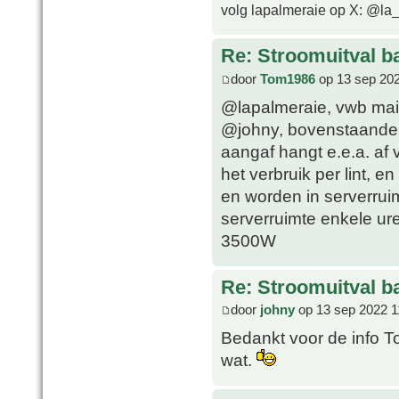
volg lapalmeraie op X: @la
Re: Stroomuitval b
door
Tom1986
op 13 sep 202
@lapalmeraie, vwb mail
@johny, bovenstaande U
aangaf hangt e.e.a. af 
het verbruik per lint, e
en worden in serverrui
serverruimte enkele ure
3500W
Re: Stroomuitval b
door
johny
op 13 sep 2022 1
Bedankt voor de info To
wat.