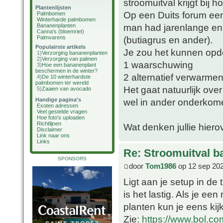
stroomuitval krijgt bij 
Plantenlijsten
Op een Duits forum een
Palmbomen
Winterharde palmbomen
man had jarenlange en
Bananenplanten
Canna's (bloemriet)
Palmvarens
(butiagrus en ander).
Populairste artikels
Je zou het kunnen opde
1)
Verzorging bananenplanten
2)
Verzorging van palmen
1 waarschuwing
3)
Hoe een bananenplant
beschermen in de winter?
2 alternatief verwarme
4)
De 10 winterhardste
palmbomen ter wereld
Het gaat natuurlijk ov
5)
Zaaien van avocado
Handige pagina's
wel in ander onderkom
Exoten adressen
Veel gestelde vragen
Hoe foto's uploaden
Richtlijnen
Wat denken jullie hiero
Disclaimer
Link naar ons
Links
Re: Stroomuitval b
SPONSORS
door
Tom1986
op 12 sep 202
Ligt aan je setup in de 
is het lastig. Als je een
planten kun je eens ki
Zie:
https://www.bol.co