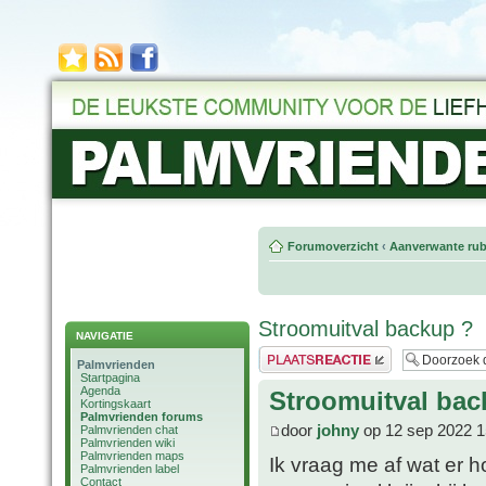
Forumoverzicht
‹
Aanverwante rub
Stroomuitval backup ?
NAVIGATIE
Plaats een reactie
Palmvrienden
Startpagina
Agenda
Stroomuitval bac
Kortingskaart
Palmvrienden forums
door
johny
op 12 sep 2022 1
Palmvrienden chat
Palmvrienden wiki
Palmvrienden maps
Ik vraag me af wat er h
Palmvrienden label
Contact