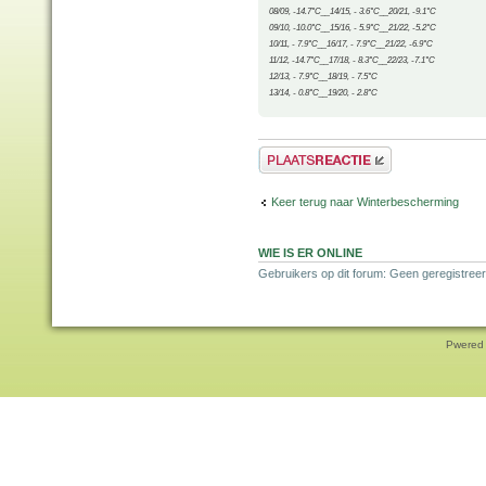
08/09, -14.7°C__14/15, - 3.6°C__20/21, -9.1°C
09/10, -10.0°C__15/16, - 5.9°C__21/22, -5.2°C
10/11, - 7.9°C__16/17, - 7.9°C__21/22, -6.9°C
11/12, -14.7°C__17/18, - 8.3°C__22/23, -7.1°C
12/13, - 7.9°C__18/19, - 7.5°C
13/14, - 0.8°C__19/20, - 2.8°C
Plaats een reactie
Keer terug naar Winterbescherming
WIE IS ER ONLINE
Gebruikers op dit forum: Geen geregistreer
Pwered