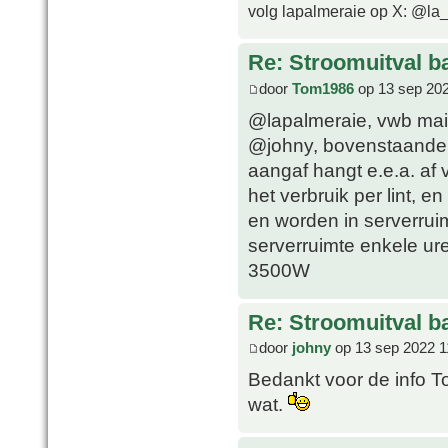
volg lapalmeraie op X: @la
Re: Stroomuitval b
door
Tom1986
op 13 sep 202
@lapalmeraie, vwb mail
@johny, bovenstaande U
aangaf hangt e.e.a. af 
het verbruik per lint, e
en worden in serverrui
serverruimte enkele ure
3500W
Re: Stroomuitval b
door
johny
op 13 sep 2022 1
Bedankt voor de info To
wat.