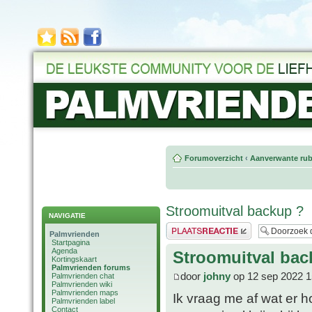
Forumoverzicht
‹
Aanverwante rub
Stroomuitval backup ?
NAVIGATIE
Plaats een reactie
Palmvrienden
Startpagina
Agenda
Stroomuitval bac
Kortingskaart
Palmvrienden forums
door
johny
op 12 sep 2022 1
Palmvrienden chat
Palmvrienden wiki
Palmvrienden maps
Ik vraag me af wat er h
Palmvrienden label
Contact