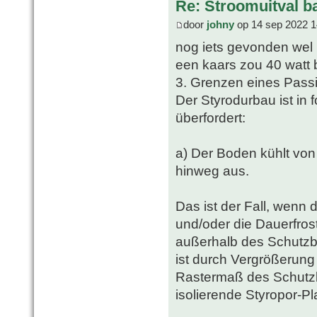
Re: Stroomuitval b
door
johny
op 14 sep 2022 1
nog iets gevonden wel 
een kaars zou 40 watt 
3. Grenzen eines Passi
Der Styrodurbau ist in 
überfordert:
a) Der Boden kühlt von
hinweg aus.
Das ist der Fall, wenn 
und/oder die Dauerfrost
außerhalb des Schutzba
ist durch Vergrößerun
Rastermaß des Schutz
isolierende Styropor-Pla