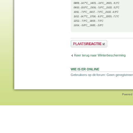
08/09, -14.7°C__14/15, - 3.6°C__20/21, -9.1°C
09/10, -10.0°C__15/16, - 5.9°C__21/22, -5.2°C
10/11, - 7.9°C__16/17, - 7.9°C__21/22, -6.9°C
11/12, -14.7°C__17/18, - 8.3°C__22/23, -7.1°C
12/13, - 7.9°C__18/19, - 7.5°C
13/14, - 0.8°C__19/20, - 2.8°C
Plaats een reactie
Keer terug naar Winterbescherming
WIE IS ER ONLINE
Gebruikers op dit forum: Geen geregistreer
Pwered