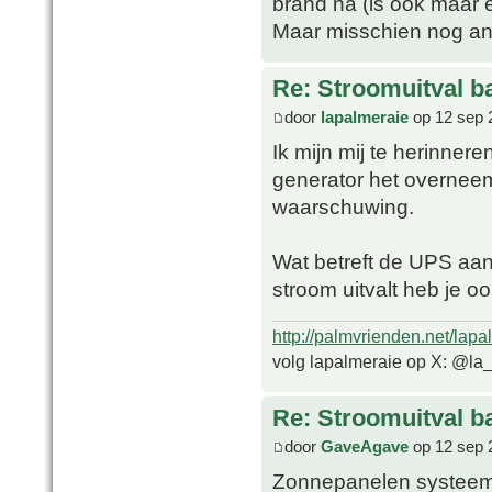
brand na (is ook maar 
Maar misschien nog an
Re: Stroomuitval b
door
lapalmeraie
op 12 sep 
Ik mijn mij te herinne
generator het overneem
waarschuwing.
Wat betreft de UPS aan 
stroom uitvalt heb je o
http://palmvrienden.net/lapa
volg lapalmeraie op X: @la
Re: Stroomuitval b
door
GaveAgave
op 12 sep 
Zonnepanelen systeem 