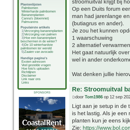
stroomuitval krijgt bij 
Plantenlijsten
Op een Duits forum een
Palmbomen
Winterharde palmbomen
man had jarenlange en
Bananenplanten
Canna's (bloemriet)
Palmvarens
(butiagrus en ander).
Populairste artikels
Je zou het kunnen opde
1)
Verzorging bananenplanten
2)
Verzorging van palmen
1 waarschuwing
3)
Hoe een bananenplant
beschermen in de winter?
2 alternatief verwarme
4)
De 10 winterhardste
palmbomen ter wereld
Het gaat natuurlijk ov
5)
Zaaien van avocado
Handige pagina's
wel in ander onderkom
Exoten adressen
Veel gestelde vragen
Hoe foto's uploaden
Richtlijnen
Wat denken jullie hiero
Disclaimer
Link naar ons
Links
Re: Stroomuitval b
SPONSORS
door
Tom1986
op 12 sep 202
Ligt aan je setup in de 
is het lastig. Als je een
planten kun je eens ki
Zie:
https://www.bol.co