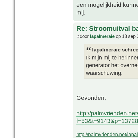
een mogelijkheid kunne
mij.
Re: Stroomuitval b
door
lapalmeraie
op 13 sep 
lapalmeraie schree
Ik mijn mij te herin
generator het overne
waarschuwing.
Gevonden;
http://palmvrienden.ne
f=53&t=9143&p=137286
http://palmvrienden.net/lapa