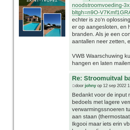
noodstroomvoeding-3x
bltgh=n9O-V7Kmf1GRA
echter is zo'n oplossin
er op aangesloten, en
branden. Als je een con
aantallen neer zetten, e
VWB Waarschuwing kun 
hangen en laten mailen
Re: Stroomuitval b
door
johny
op 12 sep 2022 1
Bedankt voor de input 
bedoels met lagere vermo
verwarmingssnoeren tuss
aan staan (thermostaat
Ikgooi maar iets erin 