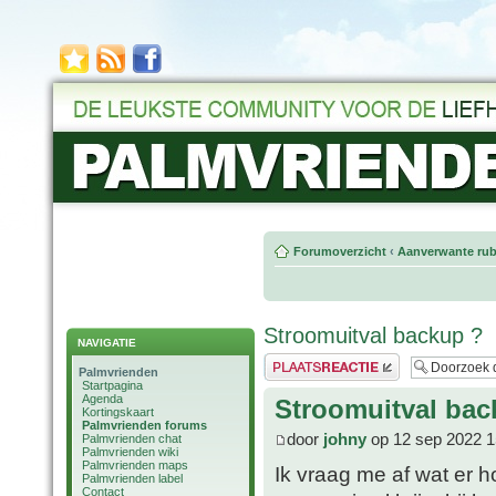
Forumoverzicht
‹
Aanverwante rub
Stroomuitval backup ?
NAVIGATIE
Plaats een reactie
Palmvrienden
Startpagina
Agenda
Stroomuitval bac
Kortingskaart
Palmvrienden forums
door
johny
op 12 sep 2022 1
Palmvrienden chat
Palmvrienden wiki
Palmvrienden maps
Ik vraag me af wat er h
Palmvrienden label
Contact