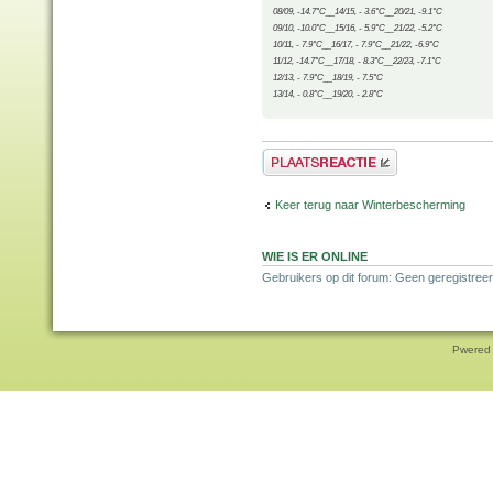
08/09, -14.7°C__14/15, - 3.6°C__20/21, -9.1°C
09/10, -10.0°C__15/16, - 5.9°C__21/22, -5.2°C
10/11, - 7.9°C__16/17, - 7.9°C__21/22, -6.9°C
11/12, -14.7°C__17/18, - 8.3°C__22/23, -7.1°C
12/13, - 7.9°C__18/19, - 7.5°C
13/14, - 0.8°C__19/20, - 2.8°C
Plaats een reactie
Keer terug naar Winterbescherming
WIE IS ER ONLINE
Gebruikers op dit forum: Geen geregistreer
Pwered