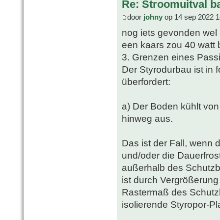
Re: Stroomuitval b
door
johny
op 14 sep 2022 1
nog iets gevonden wel 
een kaars zou 40 watt 
3. Grenzen eines Passi
Der Styrodurbau ist in 
überfordert:
a) Der Boden kühlt von
hinweg aus.
Das ist der Fall, wenn 
und/oder die Dauerfrost
außerhalb des Schutzba
ist durch Vergrößerun
Rastermaß des Schutz
isolierende Styropor-Pla