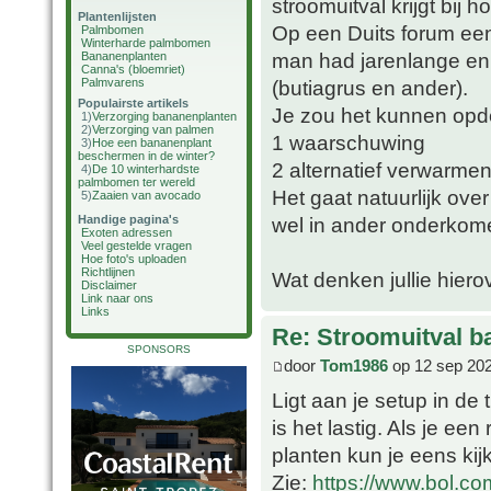
stroomuitval krijgt bij 
Plantenlijsten
Op een Duits forum een
Palmbomen
Winterharde palmbomen
man had jarenlange en
Bananenplanten
Canna's (bloemriet)
Palmvarens
(butiagrus en ander).
Populairste artikels
Je zou het kunnen opde
1)
Verzorging bananenplanten
2)
Verzorging van palmen
1 waarschuwing
3)
Hoe een bananenplant
beschermen in de winter?
2 alternatief verwarme
4)
De 10 winterhardste
palmbomen ter wereld
Het gaat natuurlijk ov
5)
Zaaien van avocado
Handige pagina's
wel in ander onderkom
Exoten adressen
Veel gestelde vragen
Hoe foto's uploaden
Richtlijnen
Wat denken jullie hiero
Disclaimer
Link naar ons
Links
Re: Stroomuitval b
SPONSORS
door
Tom1986
op 12 sep 202
Ligt aan je setup in de 
is het lastig. Als je een
planten kun je eens ki
Zie:
https://www.bol.co