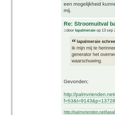
een mogelijkheid kunne
mij.
Re: Stroomuitval b
door
lapalmeraie
op 13 sep 
lapalmeraie schree
Ik mijn mij te herin
generator het overne
waarschuwing.
Gevonden;
http://palmvrienden.ne
f=53&t=9143&p=137286
http://palmvrienden.net/lapa