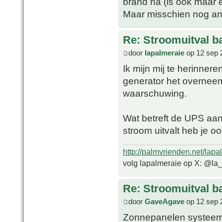
brand na (is ook maar 
Maar misschien nog an
Re: Stroomuitval b
door
lapalmeraie
op 12 sep 
Ik mijn mij te herinne
generator het overneem
waarschuwing.
Wat betreft de UPS aan 
stroom uitvalt heb je o
http://palmvrienden.net/lapa
volg lapalmeraie op X: @la
Re: Stroomuitval b
door
GaveAgave
op 12 sep 
Zonnepanelen systeem 