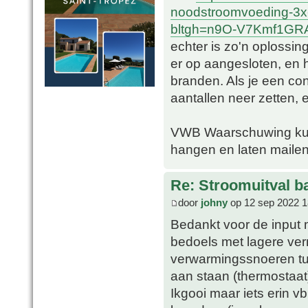
noodstroomvoeding-3x
bltgh=n9O-V7Kmf1GRA
echter is zo'n oplossin
er op aangesloten, en
branden. Als je een con
aantallen neer zetten, e
VWB Waarschuwing kun 
hangen en laten mailen
Re: Stroomuitval b
door
johny
op 12 sep 2022 1
Bedankt voor de input 
bedoels met lagere vermo
verwarmingssnoeren tuss
aan staan (thermostaat
Ikgooi maar iets erin 