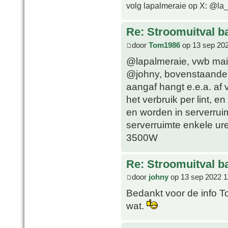
volg lapalmeraie op X: @la
Re: Stroomuitval b
door
Tom1986
op 13 sep 202
@lapalmeraie, vwb mail
@johny, bovenstaande U
aangaf hangt e.e.a. af 
het verbruik per lint, e
en worden in serverrui
serverruimte enkele ure
3500W
Re: Stroomuitval b
door
johny
op 13 sep 2022 1
Bedankt voor de info To
wat.