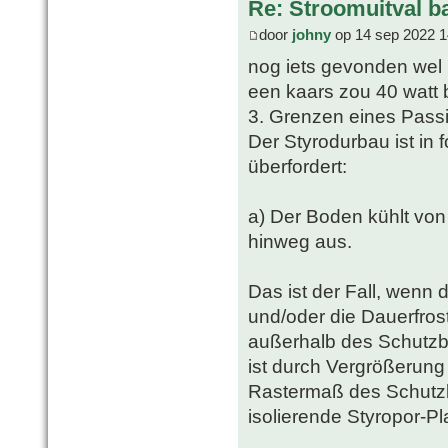
Re: Stroomuitval b
door
johny
op 14 sep 2022 1
nog iets gevonden wel 
een kaars zou 40 watt 
3. Grenzen eines Passi
Der Styrodurbau ist in 
überfordert:
a) Der Boden kühlt von
hinweg aus.
Das ist der Fall, wenn 
und/oder die Dauerfrost
außerhalb des Schutzba
ist durch Vergrößerun
Rastermaß des Schutz
isolierende Styropor-Pla