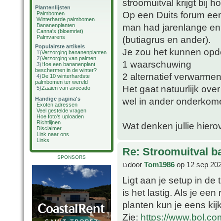
stroomuitval krijgt bij 
Plantenlijsten
Op een Duits forum een
Palmbomen
Winterharde palmbomen
man had jarenlange en
Bananenplanten
Canna's (bloemriet)
Palmvarens
(butiagrus en ander).
Populairste artikels
Je zou het kunnen opde
1)
Verzorging bananenplanten
2)
Verzorging van palmen
1 waarschuwing
3)
Hoe een bananenplant
beschermen in de winter?
2 alternatief verwarme
4)
De 10 winterhardste
palmbomen ter wereld
Het gaat natuurlijk ov
5)
Zaaien van avocado
Handige pagina's
wel in ander onderkom
Exoten adressen
Veel gestelde vragen
Hoe foto's uploaden
Richtlijnen
Wat denken jullie hiero
Disclaimer
Link naar ons
Links
Re: Stroomuitval b
SPONSORS
door
Tom1986
op 12 sep 202
Ligt aan je setup in de 
is het lastig. Als je een
planten kun je eens ki
Zie:
https://www.bol.co