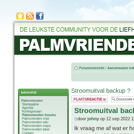
Forumoverzicht
‹
Aanverwante rub
Stroomuitval backup ?
NAVIGATIE
Plaats een reactie
Palmvrienden
Startpagina
Agenda
Stroomuitval bac
Kortingskaart
Palmvrienden forums
door
johny
op 12 sep 2022 1
Palmvrienden chat
Palmvrienden wiki
Palmvrienden maps
Ik vraag me af wat er h
Palmvrienden label
Contact