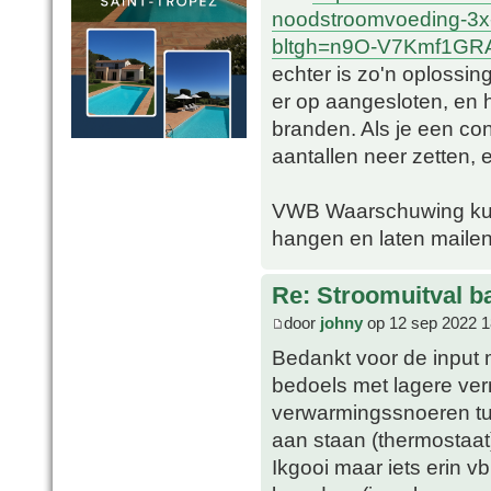
noodstroomvoeding-3x
bltgh=n9O-V7Kmf1GRA
echter is zo'n oplossin
er op aangesloten, en
branden. Als je een con
aantallen neer zetten, e
VWB Waarschuwing kun 
hangen en laten mailen
Re: Stroomuitval b
door
johny
op 12 sep 2022 1
Bedankt voor de input 
bedoels met lagere vermo
verwarmingssnoeren tuss
aan staan (thermostaat
Ikgooi maar iets erin 