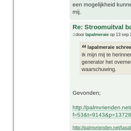
een mogelijkheid kunne
mij.
Re: Stroomuitval b
door
lapalmeraie
op 13 sep 
lapalmeraie schree
Ik mijn mij te herin
generator het overne
waarschuwing.
Gevonden;
http://palmvrienden.ne
f=53&t=9143&p=137286
http://palmvrienden.net/lapa