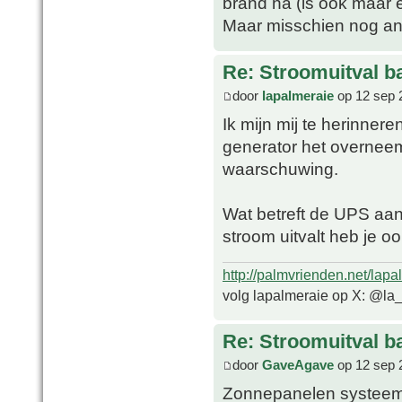
brand na (is ook maar 
Maar misschien nog an
Re: Stroomuitval b
door
lapalmeraie
op 12 sep 
Ik mijn mij te herinne
generator het overneem
waarschuwing.
Wat betreft de UPS aan 
stroom uitvalt heb je o
http://palmvrienden.net/lapa
volg lapalmeraie op X: @la
Re: Stroomuitval b
door
GaveAgave
op 12 sep 
Zonnepanelen systeem 