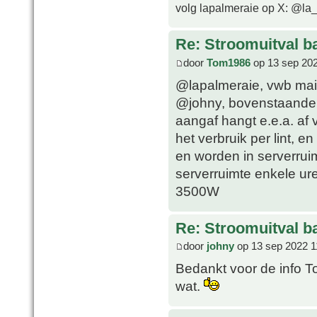
volg lapalmeraie op X: @la
Re: Stroomuitval b
door
Tom1986
op 13 sep 202
@lapalmeraie, vwb mail
@johny, bovenstaande U
aangaf hangt e.e.a. af 
het verbruik per lint, e
en worden in serverrui
serverruimte enkele ure
3500W
Re: Stroomuitval b
door
johny
op 13 sep 2022 1
Bedankt voor de info To
wat.