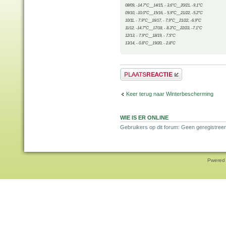
08/09, -14.7°C__14/15, - 3.6°C__20/21, -9.1°C
09/10, -10.0°C__15/16, - 5.9°C__21/22, -5.2°C
10/11, - 7.9°C__16/17, - 7.9°C__21/22, -6.9°C
11/12, -14.7°C__17/18, - 8.3°C__22/23, -7.1°C
12/13, - 7.9°C__18/19, - 7.5°C
13/14, - 0.8°C__19/20, - 2.8°C
Plaats een reactie
Keer terug naar Winterbescherming
WIE IS ER ONLINE
Gebruikers op dit forum: Geen geregistreer
Pwered