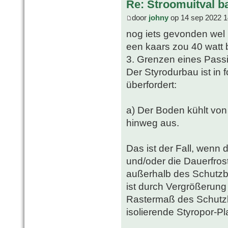
Re: Stroomuitval b
door
johny
op 14 sep 2022 1
nog iets gevonden wel 
een kaars zou 40 watt 
3. Grenzen eines Passi
Der Styrodurbau ist in 
überfordert:
a) Der Boden kühlt von
hinweg aus.
Das ist der Fall, wenn 
und/oder die Dauerfrost
außerhalb des Schutzba
ist durch Vergrößerun
Rastermaß des Schutz
isolierende Styropor-Pla