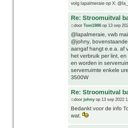
volg lapalmeraie op X: @la
Re: Stroomuitval b
door
Tom1986
op 13 sep 202
@lapalmeraie, vwb mail
@johny, bovenstaande U
aangaf hangt e.e.a. af 
het verbruik per lint, e
en worden in serverrui
serverruimte enkele ure
3500W
Re: Stroomuitval b
door
johny
op 13 sep 2022 1
Bedankt voor de info To
wat.