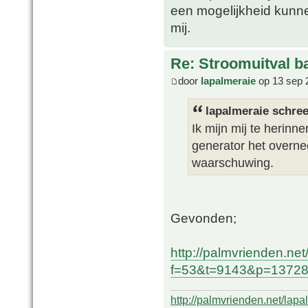
een mogelijkheid kunne
mij.
Re: Stroomuitval b
door
lapalmeraie
op 13 sep 
lapalmeraie schree
Ik mijn mij te herin
generator het overne
waarschuwing.
Gevonden;
http://palmvrienden.ne
f=53&t=9143&p=137286
http://palmvrienden.net/lapa