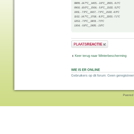
08/09, -14.7°C__14/15, - 3.6°C__20/21, -9.1°C
09/10, -10.0°C__15/16, - 5.9°C__21/22, -5.2°C
10/11, - 7.9°C__16/17, - 7.9°C__21/22, -6.9°C
11/12, -14.7°C__17/18, - 8.3°C__22/23, -7.1°C
12/13, - 7.9°C__18/19, - 7.5°C
13/14, - 0.8°C__19/20, - 2.8°C
Plaats een reactie
Keer terug naar Winterbescherming
WIE IS ER ONLINE
Gebruikers op dit forum: Geen geregistreer
Pwered