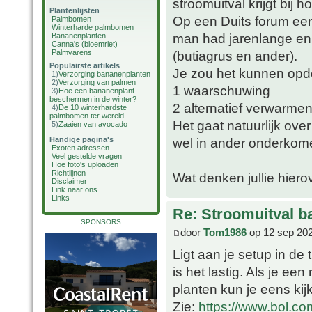
stroomuitval krijgt bij 
Plantenlijsten
Op een Duits forum een
Palmbomen
Winterharde palmbomen
man had jarenlange en
Bananenplanten
Canna's (bloemriet)
Palmvarens
(butiagrus en ander).
Populairste artikels
Je zou het kunnen opde
1)
Verzorging bananenplanten
2)
Verzorging van palmen
1 waarschuwing
3)
Hoe een bananenplant
beschermen in de winter?
2 alternatief verwarme
4)
De 10 winterhardste
palmbomen ter wereld
Het gaat natuurlijk ov
5)
Zaaien van avocado
Handige pagina's
wel in ander onderkom
Exoten adressen
Veel gestelde vragen
Hoe foto's uploaden
Richtlijnen
Wat denken jullie hiero
Disclaimer
Link naar ons
Links
Re: Stroomuitval b
SPONSORS
door
Tom1986
op 12 sep 202
Ligt aan je setup in de 
is het lastig. Als je een
planten kun je eens ki
Zie:
https://www.bol.co