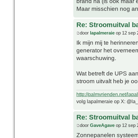
brand na (is ook maar 
Maar misschien nog an
Re: Stroomuitval b
door
lapalmeraie
op 12 sep 
Ik mijn mij te herinne
generator het overneem
waarschuwing.
Wat betreft de UPS aan 
stroom uitvalt heb je o
http://palmvrienden.net/lapa
volg lapalmeraie op X: @la
Re: Stroomuitval b
door
GaveAgave
op 12 sep 
Zonnepanelen systeem 