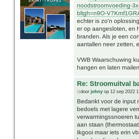
noodstroomvoeding-3x
bltgh=n9O-V7Kmf1GRA
echter is zo'n oplossin
er op aangesloten, en
branden. Als je een con
aantallen neer zetten, e
VWB Waarschuwing kun 
hangen en laten mailen
Re: Stroomuitval b
door
johny
op 12 sep 2022 1
Bedankt voor de input 
bedoels met lagere vermo
verwarmingssnoeren tuss
aan staan (thermostaat
Ikgooi maar iets erin 