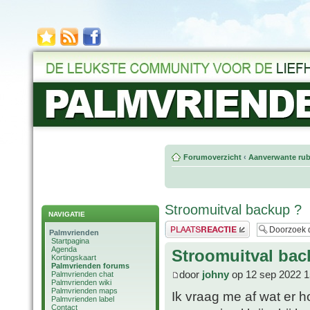
Forumoverzicht
‹
Aanverwante rub
Stroomuitval backup ?
NAVIGATIE
Plaats een reactie
Palmvrienden
Startpagina
Agenda
Stroomuitval bac
Kortingskaart
Palmvrienden forums
door
johny
op 12 sep 2022 1
Palmvrienden chat
Palmvrienden wiki
Palmvrienden maps
Ik vraag me af wat er h
Palmvrienden label
Contact