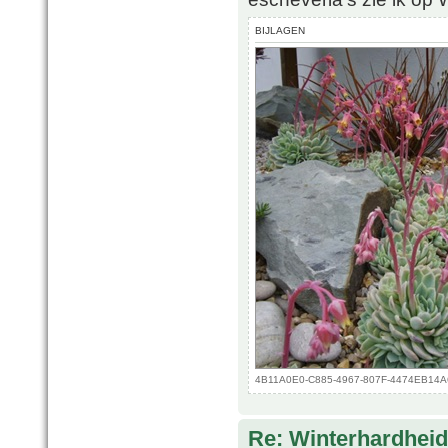
BIJLAGEN
4B11A0E0-C885-4967-807F-4474EB14A6A
Re: Winterhardheid