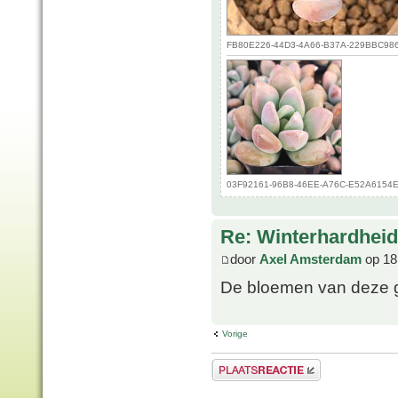
FB80E226-44D3-4A66-B37A-229BBC986C7
03F92161-96B8-46EE-A76C-E52A6154E63
Re: Winterhardheid
door
Axel Amsterdam
op 18
De bloemen van deze gr
Vorige
Plaats een reactie