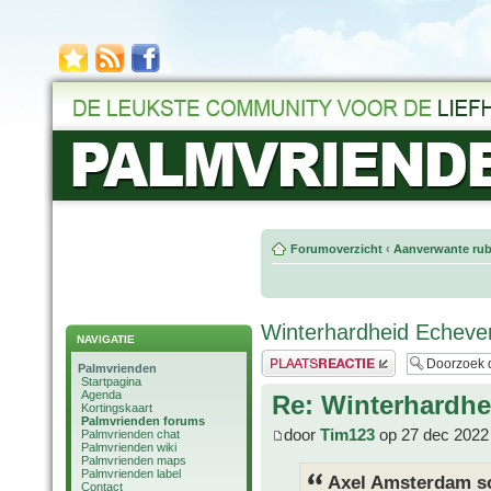
Forumoverzicht
‹
Aanverwante rub
Winterhardheid Echever
NAVIGATIE
Plaats een reactie
Palmvrienden
Startpagina
Agenda
Re: Winterhardhe
Kortingskaart
Palmvrienden forums
door
Tim123
op 27 dec 2022
Palmvrienden chat
Palmvrienden wiki
Palmvrienden maps
Palmvrienden label
Axel Amsterdam sc
Contact