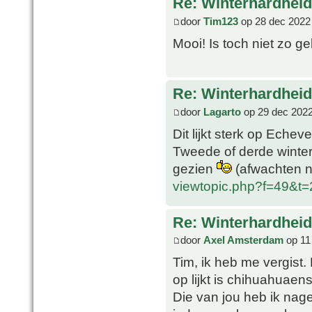
Re: Winterhardheid
door
Tim123
op 28 dec 2022
Mooi! Is toch niet zo ge
Re: Winterhardheid
door
Lagarto
op 29 dec 2022
Dit lijkt sterk op Echev
Tweede of derde winter 
gezien
(afwachten n
viewtopic.php?f=49&t
Re: Winterhardheid
door
Axel Amsterdam
op 11
Tim, ik heb me vergist.
op lijkt is chihuahuaens
Die van jou heb ik nage