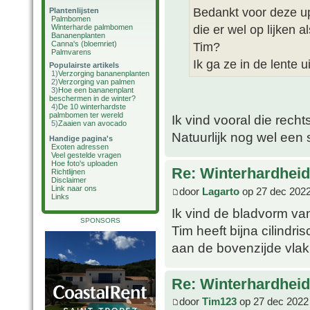
Bedankt voor deze up
Plantenlijsten
Palmbomen
die er wel op lijken al
Winterharde palmbomen
Bananenplanten
Canna's (bloemriet)
Tim?
Palmvarens
Ik ga ze in de lente u
Populairste artikels
1)
Verzorging bananenplanten
2)
Verzorging van palmen
3)
Hoe een bananenplant
beschermen in de winter?
4)
De 10 winterhardste
palmbomen ter wereld
Ik vind vooral die recht
5)
Zaaien van avocado
Natuurlijk nog wel een
Handige pagina's
Exoten adressen
Veel gestelde vragen
Hoe foto's uploaden
Re: Winterhardheid
Richtlijnen
Disclaimer
Link naar ons
door
Lagarto
op 27 dec 2022
Links
Ik vind de bladvorm van
SPONSORS
Tim heeft bijna cilindri
aan de bovenzijde vlak
Re: Winterhardheid
door
Tim123
op 27 dec 2022