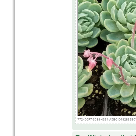
772406F7-3538-4374-A5BC-D482832B0713