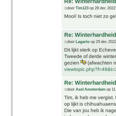
Re: Winterhardheid
door
Tim123
op 28 dec 2022
Mooi! Is toch niet zo ge
Re: Winterhardheid
door
Lagarto
op 29 dec 2022
Dit lijkt sterk op Echev
Tweede of derde winter 
gezien
(afwachten n
viewtopic.php?f=49&t
Re: Winterhardheid
door
Axel Amsterdam
op 11
Tim, ik heb me vergist.
op lijkt is chihuahuaens
Die van jou heb ik nage