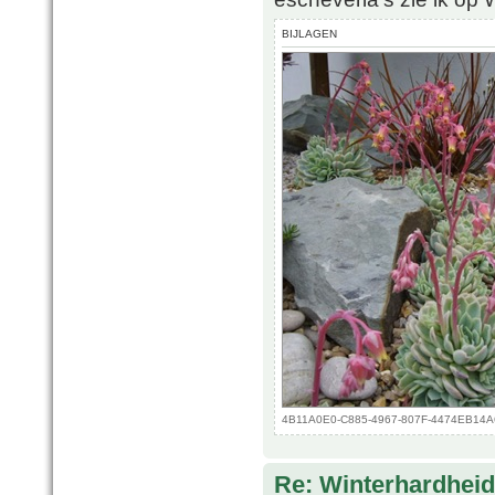
BIJLAGEN
4B11A0E0-C885-4967-807F-4474EB14A6A
Re: Winterhardheid