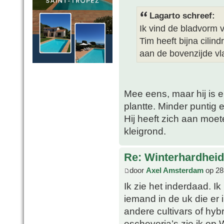
Lagarto schreef:
Ik vind de bladvorm v
Tim heeft bijna cilin
aan de bovenzijde vl
Mee eens, maar hij is 
plantte. Minder puntig e
Hij heeft zich aan moet
kleigrond.
Re: Winterhardheid
door
Axel Amsterdam
op 28
Ik zie het inderdaad. I
iemand in de uk die er i
andere cultivars of hyb
escheveria’s zie ik op 