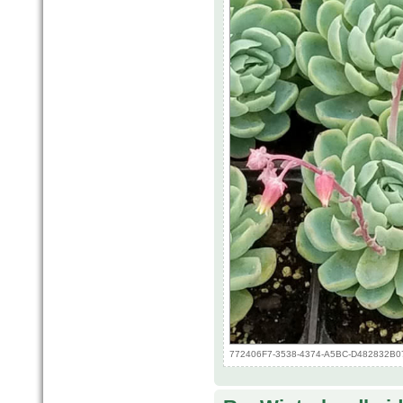
772406F7-3538-4374-A5BC-D482832B0713