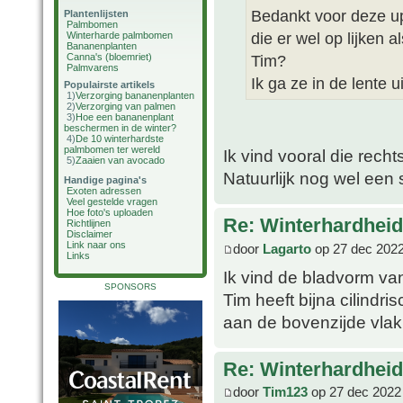
Bedankt voor deze up
Plantenlijsten
Palmbomen
die er wel op lijken al
Winterharde palmbomen
Bananenplanten
Canna's (bloemriet)
Tim?
Palmvarens
Ik ga ze in de lente u
Populairste artikels
1)
Verzorging bananenplanten
2)
Verzorging van palmen
3)
Hoe een bananenplant
beschermen in de winter?
4)
De 10 winterhardste
palmbomen ter wereld
Ik vind vooral die recht
5)
Zaaien van avocado
Natuurlijk nog wel een
Handige pagina's
Exoten adressen
Veel gestelde vragen
Hoe foto's uploaden
Re: Winterhardheid
Richtlijnen
Disclaimer
Link naar ons
door
Lagarto
op 27 dec 2022
Links
Ik vind de bladvorm van
SPONSORS
Tim heeft bijna cilindri
aan de bovenzijde vlak
Re: Winterhardheid
door
Tim123
op 27 dec 2022