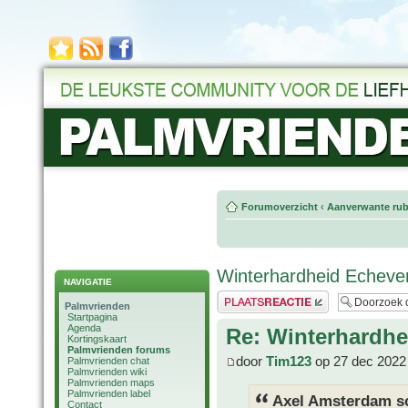
Forumoverzicht
‹
Aanverwante rub
Winterhardheid Echever
NAVIGATIE
Plaats een reactie
Palmvrienden
Startpagina
Agenda
Re: Winterhardhe
Kortingskaart
Palmvrienden forums
door
Tim123
op 27 dec 2022
Palmvrienden chat
Palmvrienden wiki
Palmvrienden maps
Palmvrienden label
Axel Amsterdam sc
Contact