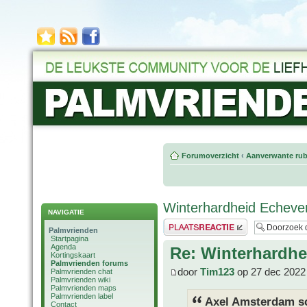
Forumoverzicht
‹
Aanverwante rub
Winterhardheid Echever
NAVIGATIE
Plaats een reactie
Palmvrienden
Startpagina
Agenda
Re: Winterhardhe
Kortingskaart
Palmvrienden forums
door
Tim123
op 27 dec 2022
Palmvrienden chat
Palmvrienden wiki
Palmvrienden maps
Palmvrienden label
Axel Amsterdam sc
Contact