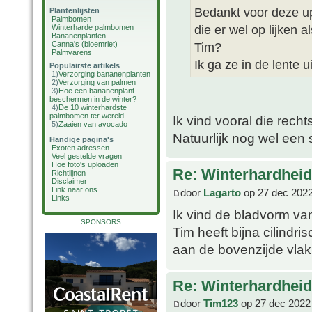
Bedankt voor deze up
Plantenlijsten
Palmbomen
die er wel op lijken al
Winterharde palmbomen
Bananenplanten
Canna's (bloemriet)
Tim?
Palmvarens
Ik ga ze in de lente u
Populairste artikels
1)
Verzorging bananenplanten
2)
Verzorging van palmen
3)
Hoe een bananenplant
beschermen in de winter?
4)
De 10 winterhardste
palmbomen ter wereld
Ik vind vooral die recht
5)
Zaaien van avocado
Natuurlijk nog wel een
Handige pagina's
Exoten adressen
Veel gestelde vragen
Hoe foto's uploaden
Re: Winterhardheid
Richtlijnen
Disclaimer
Link naar ons
door
Lagarto
op 27 dec 2022
Links
Ik vind de bladvorm van
SPONSORS
Tim heeft bijna cilindri
aan de bovenzijde vlak
Re: Winterhardheid
door
Tim123
op 27 dec 2022