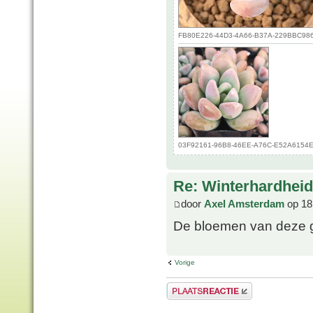
FB80E226-44D3-4A66-B37A-229BBC986C7
03F92161-96B8-46EE-A76C-E52A6154E63
Re: Winterhardheid
door
Axel Amsterdam
op 18
De bloemen van deze gr
Vorige
Plaats een reactie