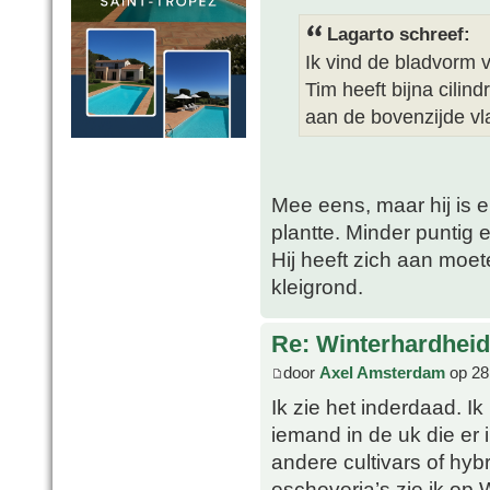
Lagarto schreef:
Ik vind de bladvorm v
Tim heeft bijna cilin
aan de bovenzijde vl
Mee eens, maar hij is 
plantte. Minder puntig e
Hij heeft zich aan moet
kleigrond.
Re: Winterhardheid
door
Axel Amsterdam
op 28
Ik zie het inderdaad. I
iemand in de uk die er i
andere cultivars of hyb
escheveria’s zie ik op 