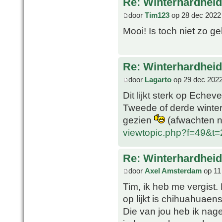
Re: Winterhardheid
door
Tim123
op 28 dec 2022
Mooi! Is toch niet zo ge
Re: Winterhardheid
door
Lagarto
op 29 dec 2022
Dit lijkt sterk op Echev
Tweede of derde winter 
gezien
(afwachten n
viewtopic.php?f=49&t
Re: Winterhardheid
door
Axel Amsterdam
op 11
Tim, ik heb me vergist.
op lijkt is chihuahuaens
Die van jou heb ik nage