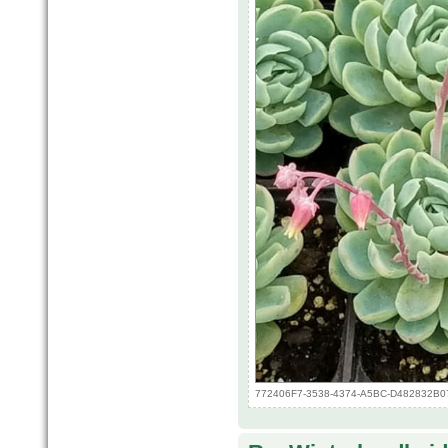
772406F7-3538-4374-A5BC-D482832B0713