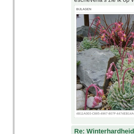
BIJLAGEN
4B11A0E0-C885-4967-807F-4474EB14A6A
Re: Winterhardheid