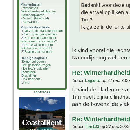
Bedankt voor deze up
Plantenlijsten
Palmbomen
die er wel op lijken al
Winterharde palmbomen
Bananenplanten
Canna's (bloemriet)
Tim?
Palmvarens
Ik ga ze in de lente u
Populairste artikels
1)
Verzorging bananenplanten
2)
Verzorging van palmen
3)
Hoe een bananenplant
beschermen in de winter?
4)
De 10 winterhardste
palmbomen ter wereld
Ik vind vooral die recht
5)
Zaaien van avocado
Natuurlijk nog wel een
Handige pagina's
Exoten adressen
Veel gestelde vragen
Hoe foto's uploaden
Re: Winterhardheid
Richtlijnen
Disclaimer
Link naar ons
door
Lagarto
op 27 dec 2022
Links
Ik vind de bladvorm van
SPONSORS
Tim heeft bijna cilindri
aan de bovenzijde vlak
Re: Winterhardheid
door
Tim123
op 27 dec 2022