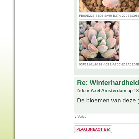
FB80E226-44D3-4A66-B37A-229BBC986C7
03F92161-96B8-46EE-A76C-E52A6154E63
Re: Winterhardheid
door
Axel Amsterdam
op 18
De bloemen van deze gr
Vorige
Plaats een reactie