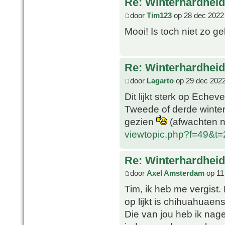
Re: Winterhardheid
door
Tim123
op 28 dec 2022
Mooi! Is toch niet zo ge
Re: Winterhardheid
door
Lagarto
op 29 dec 2022
Dit lijkt sterk op Echev
Tweede of derde winter 
gezien
(afwachten n
viewtopic.php?f=49&t
Re: Winterhardheid
door
Axel Amsterdam
op 11
Tim, ik heb me vergist.
op lijkt is chihuahuaens
Die van jou heb ik nage