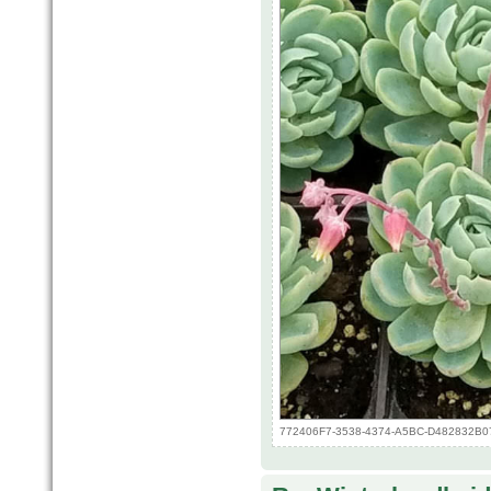
772406F7-3538-4374-A5BC-D482832B0713