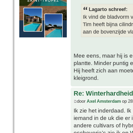
Lagarto schreef:
Ik vind de bladvorm v
Tim heeft bijna cilin
aan de bovenzijde vl
Mee eens, maar hij is 
plantte. Minder puntig e
Hij heeft zich aan moet
kleigrond.
Re: Winterhardheid
door
Axel Amsterdam
op 28
Ik zie het inderdaad. I
iemand in de uk die er i
andere cultivars of hyb
escheveria’s zie ik op 