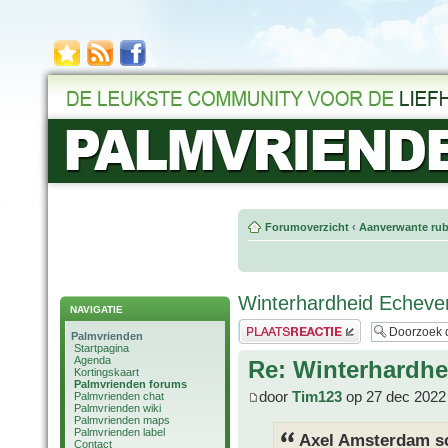
Forumoverzicht
‹
Aanverwante rub
Winterhardheid Echever
NAVIGATIE
Plaats een reactie
Palmvrienden
Startpagina
Agenda
Re: Winterhardhe
Kortingskaart
Palmvrienden forums
door
Tim123
op 27 dec 2022
Palmvrienden chat
Palmvrienden wiki
Palmvrienden maps
Palmvrienden label
Axel Amsterdam sc
Contact