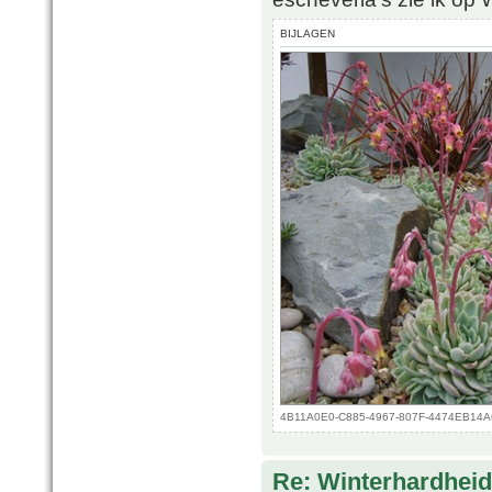
BIJLAGEN
4B11A0E0-C885-4967-807F-4474EB14A6A
Re: Winterhardheid